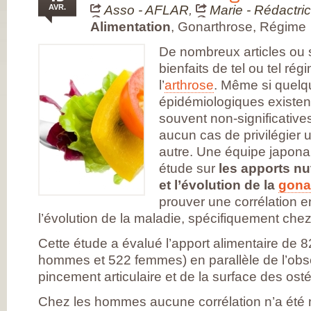
FRANÇAISE
AVR.
Asso - AFLAR
,
Marie - Rédactri
(CESPHARM)
COFEMER (COLL
Alimentation
,
Gonarthrose, Régime
ENSEIGNANTS
MÉDECINE PHYS
De nombreux articles ou s
ET DE
RÉADAPTATION 
bienfaits de tel ou tel ré
CONSEIL NATION
l’
arthrose
. Même si quelq
DES EXPLOITAN
THERMAUX
épidémiologiques existent,
FRANCE
RHUMATISMES
souvent non-significative
CONSEIL NATION
aucun cas de privilégier 
DE L’ORDRE DES
MASSEURS-
autre. Une équipe japonai
KINÉSITHÉRAPE
étude sur
les apports nu
INSTITUT UPSA 
LA DOULEUR
et l’évolution de la
gona
ORDRE NATIONA
DES PÉDICURES-
prouver une corrélation en
PODOLOGUES
l’évolution de la maladie, spécifiquement che
SOCIÉTÉ FRANÇA
DE MÉDECINE
PHYSIQUE ET DE
Cette étude a évalué l’apport alimentaire de
RÉADAPTATION
hommes et 522 femmes) en parallèle de l’obser
SOCIÉTÉ FRANÇA
DE CHIRURGIE
pincement articulaire et de la surface des ost
ORTHOPÉDIQUE
TRAUMATOLOGI
Chez les hommes aucune corrélation n’a été 
SOCIÉTÉ FRANÇA