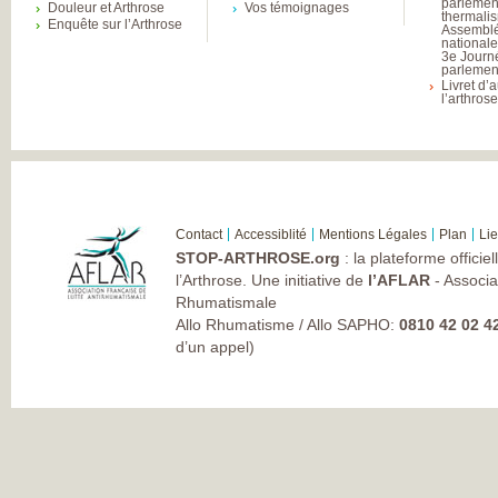
parlemen
Douleur et Arthrose
Vos témoignages
thermali
Enquête sur l’Arthrose
Assembl
national
3e Journ
parlement
Livret d’
l’arthros
Contact
Accessiblité
Mentions Légales
Plan
Li
STOP-ARTHROSE.org
: la plateforme officie
l’Arthrose. Une initiative de
l’AFLAR
- Associa
Rhumatismale
Allo Rhumatisme / Allo SAPHO:
0810 42 02 4
d’un appel)