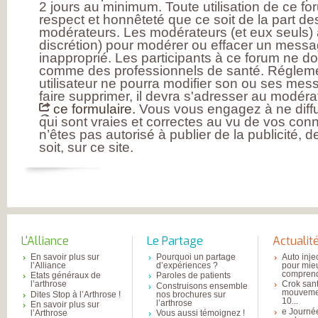
2 jours au minimum. Toute utilisation de ce fo
INSATISFAITS
respect et honnêteté que ce soit de la part des
PARTICIPEZ AUX
FUTURES ENQU
modérateurs. Les modérateurs (et eux seuls) a
discrétion) pour modérer ou effacer un messag
inapproprié. Les participants à ce forum ne d
comme des professionnels de santé. Réglem
utilisateur ne pourra modifier son ou ses mess
faire supprimer, il devra s'adresser au modérat
ce formulaire.
Vous vous engagez à ne diffu
qui sont vraies et correctes au vu de vos con
n’êtes pas autorisé à publier de la publicité, 
soit, sur ce site.
L'Alliance
Le Partage
Actualit
En savoir plus sur
Pourquoi un partage
Auto inje
l’Alliance
d’expériences ?
pour mie
comprend
Etats généraux de
Paroles de patients
l’arthrose
Crok sant
Construisons ensemble
mouvemen
Dites Stop à l’Arthrose !
nos brochures sur
10...
l’arthrose
En savoir plus sur
e Journé
l’Arthrose
Vous aussi témoignez !