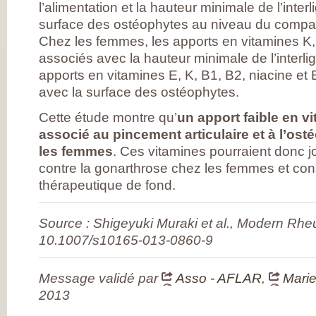
DE RHUMATOLOG
l’alimentation et la hauteur minimale de l’interl
SYNDICAT NATI
surface des ostéophytes au niveau du compar
DES MÉDECINS
RHUMATOLOGUE
Chez les femmes, les apports en vitamines K,
NOS PARTENAIR
PIERRE FABRE S
associés avec la hauteur minimale de l’interlig
CHAINE THERMA
apports en vitamines E, K, B1, B2, niacine et
DU SOLEIL
LABORATOIRES
avec la surface des ostéophytes.
EXPANSCIENCE
LABORATOIRES
Cette étude montre qu’
un apport faible en vi
GENEVRIER
ROTTAPHARM
associé au pincement articulaire et à l’o
MADAUS
les femmes
. Ces vitamines pourraient donc j
PLATEFORME E-
SANTÉ SANOIA
contre la gonarthrose chez les femmes et cons
EMPATIENT
ETATS GÉNÉRAU
thérapeutique de fond.
L’ARTHROSE
NOS ACTIONS E
2012 ET 2013
Source : Shigeyuki Muraki et al., Modern Rhe
LES ETATS
GÉNÉRAUX EN
10.1007/s10165-013-0860-9
PRATIQUE !
9 CHAMPS D’AC
PRIORITAIRES
Message validé par
Asso - AFLAR
,
Marie
EVALUER LES 80
PROPOSITIONS
2013
ÉMISES
DITES STOP À