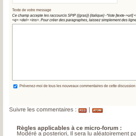
MESUREZ VOTR
DOULEUR
Texte de votre message
TRAITEZ VOTRE
Ce champ accepte les raccourcis SPIP
{{gras}}
{italique}
-*liste
[texte->url]
<
DOULEUR
<q>
<del>
<ins>
. Pour créer des paragraphes, laissez simplement des ligne
ENQUÊTE SUR
L’ARTHROSE
RÉSULTATS DE 
PREMIÈRE GRAN
ENQUÊTE NATIO
SUR L’ARTHROSE
PARTICIPEZ À LA
GRANDE ENQUÊ
POUR CONNAÎTR
VOS ATTENTES
DANS L’ARTHROS
L’ARTHROSE, ES
MALADIE DE TO
L’ARTICULATION
DE NOMBREUX
Prévenez-moi de tous les nouveaux commentaires de cette discussion
RÉPONDANTS JE
ET EN ACTIVITÉ
PROFESSIONNEL
D’IMPORTANTS
BESOINS
Suivre les commentaires :
|
THÉRAPEUTIQU
UN QUOTIDIEN
FORTEMENT
PERTURBÉ
Règles applicables à ce micro-forum :
DES BESOINS
Modéré a posteriori, Il sera lu aléatoirement 
LARGEMENT