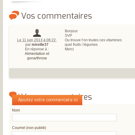
L’ARTHROSE !
L’ARTHROSE N’E
PAS...
Vos commentaires
L’ARTHROSE EST.
L’ARTHROSE PE
ÊTRE ÉVITÉE
L’ARTHROSE SE
Bonjour
SOIGNE
SVP
LA RECHERCHE 
Le 11 juin 2013 à 08:22
,
Ou trouve t’on toutes ces vitamines
EN MARCHE
par
mireille37
quel fruits / légumes
EN SAVOIR PLUS
En réponse à :
Merci
L’ARTHROSE
Alimentation et
L’ARTHROSE EN
gonarthrose
CHIFFRES
QU’EST-CE QUE
L’ARTHROSE ?
LES FACTEURS D
RISQUES
LES TRAITEMEN
MÉDICAUX
LES TRAITEMEN
Vos commentaires
NON
Qui êtes-vous ?
Ajoutez votre commentaire ici
MÉDICAMENTEU
LES TYPES
D’ARTHROSE
Nom
DOULEUR ET
ARTHROSE
LA DOULEUR
Courriel (non publié)
CHRONIQUE
RESTEZ AUTONO