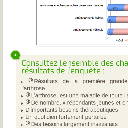
L’ARTHROSE !
L’ARTHROSE N’E
PAS...
L’ARTHROSE EST.
L’ARTHROSE PE
ÊTRE ÉVITÉE
L’ARTHROSE SE
SOIGNE
LA RECHERCHE 
EN MARCHE
EN SAVOIR PLUS
L’ARTHROSE
L’ARTHROSE EN
CHIFFRES
Consultez l’ensemble des cha
QU’EST-CE QUE
L’ARTHROSE ?
résultats de l’enquête :
LES FACTEURS D
RISQUES
LES TRAITEMEN
Résultats de la première grande
MÉDICAUX
l’arthrose
LES TRAITEMEN
NON
L’arthrose, est une maladie de toute l’a
MÉDICAMENTEU
LES TYPES
De nombreux répondants jeunes et en a
D’ARTHROSE
D’importants besoins thérapeutiques
DOULEUR ET
ARTHROSE
Un quotidien fortement perturbé
LA DOULEUR
CHRONIQUE
Des besoins largement insatisfaits
RESTEZ AUTONO