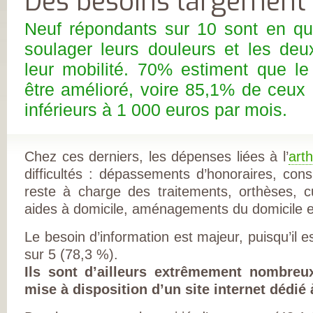
Des besoins largement i
FRANÇAISE
(CESPHARM)
COFEMER (COLL
Neuf répondants sur 10 sont en qu
ENSEIGNANTS
MÉDECINE PHYS
soulager leurs douleurs et les deux
ET DE
RÉADAPTATION 
leur mobilité. 70% estiment que le 
CONSEIL NATION
DES EXPLOITAN
être amélioré, voire 85,1% de ceux 
THERMAUX
inférieurs à 1 000 euros par mois.
FRANCE
RHUMATISMES
CONSEIL NATION
DE L’ORDRE DES
MASSEURS-
Chez ces derniers, les dépenses liées à l’
art
KINÉSITHÉRAPE
INSTITUT UPSA 
difficultés : dépassements d’honoraires, con
LA DOULEUR
reste à charge des traitements, orthèses, c
ORDRE NATIONA
DES PÉDICURES-
aides à domicile, aménagements du domicile e
PODOLOGUES
SOCIÉTÉ FRANÇA
DE MÉDECINE
Le besoin d’information est majeur, puisqu’il 
PHYSIQUE ET DE
sur 5 (78,3 %).
RÉADAPTATION
SOCIÉTÉ FRANÇA
Ils sont d’ailleurs extrêmement nombreux
DE CHIRURGIE
ORTHOPÉDIQUE
mise à disposition d’un site internet dédié 
TRAUMATOLOGI
SOCIÉTÉ FRANÇA