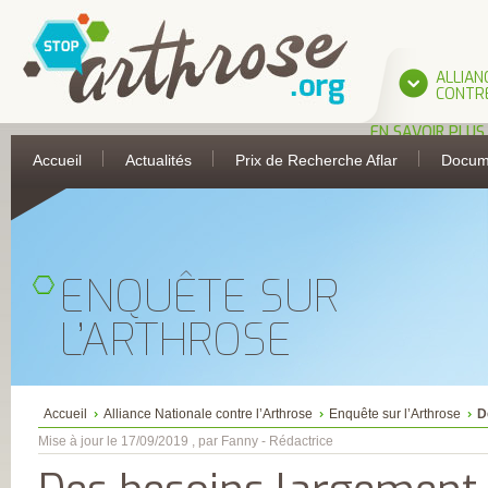
ALLIAN
CONTRE
EN SAVOIR PLUS
L’ALLIANCE
Accueil
Actualités
Prix de Recherche Aflar
Docum
UNE INITIATIVE 
L’AFLAR
LES PARTIES
PRENANTES DE
L’ALLIANCE
ASSOCIATION
FRANÇAISE DE 
ENQUÊTE SUR
ANTI-RHUMATIS
ASSOCIATION
FRANÇAISE POUR
L’ARTHROSE
RECHERCHE
THERMALE
COLLÈGE FRANÇA
DES MÉDECINS
RHUMATOLOGU
COMITÉ
Accueil
Alliance Nationale contre l’Arthrose
Enquête sur l’Arthrose
D
D’ÉDUCATION
SANITAIRE ET
Mise à jour le 17/09/2019 , par Fanny - Rédactrice
SOCIALE DE LA
PHARMACIE