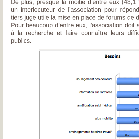
De plus, presque la moitié d’entre eux (48,1 
DE RHUMATOLOG
SYNDICAT NATI
un interlocuteur de l’association pour répon
DES MÉDECINS
RHUMATOLOGUE
tiers juge utile la mise en place de forums de 
NOS PARTENAIR
Pour beaucoup d’entre eux, l’association doit 
PIERRE FABRE S
CHAINE THERMA
à la recherche et faire connaître leurs diff
DU SOLEIL
LABORATOIRES
publics.
EXPANSCIENCE
LABORATOIRES
GENEVRIER
ROTTAPHARM
MADAUS
PLATEFORME E-
SANTÉ SANOIA
EMPATIENT
ETATS GÉNÉRAU
L’ARTHROSE
NOS ACTIONS E
2012 ET 2013
LES ETATS
GÉNÉRAUX EN
PRATIQUE !
9 CHAMPS D’AC
PRIORITAIRES
EVALUER LES 80
PROPOSITIONS
ÉMISES
DITES STOP À