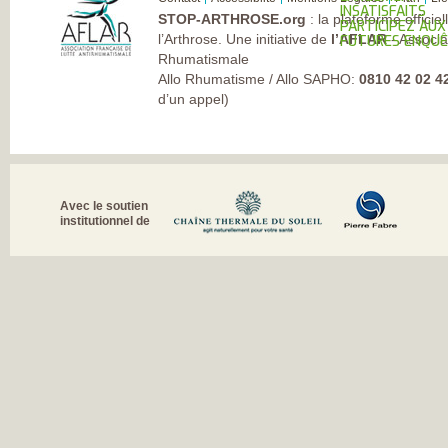
INSATISFAITS
STOP-ARTHROSE.org
: la plateforme officie
PARTICIPEZ AUX
l’Arthrose. Une initiative de
l’AFLAR
- Associa
FUTURES ENQU
Rhumatismale
Allo Rhumatisme / Allo SAPHO:
0810 42 02 4
d’un appel)
Avec le soutien
institutionnel de