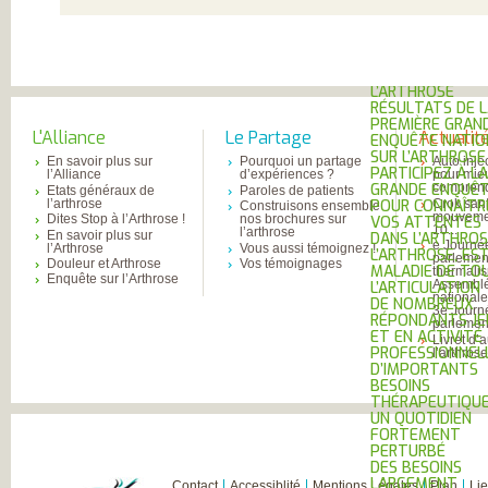
MESUREZ VOTR
DOULEUR
TRAITEZ VOTRE
DOULEUR
ENQUÊTE SUR
L’ARTHROSE
RÉSULTATS DE 
PREMIÈRE GRAN
L'Alliance
Le Partage
Actualit
ENQUÊTE NATIO
SUR L’ARTHROSE
En savoir plus sur
Pourquoi un partage
Auto inje
PARTICIPEZ À LA
l’Alliance
d’expériences ?
pour mie
comprend
GRANDE ENQUÊ
Etats généraux de
Paroles de patients
l’arthrose
Crok sant
POUR CONNAÎTR
Construisons ensemble
mouvemen
Dites Stop à l’Arthrose !
nos brochures sur
VOS ATTENTES
10...
l’arthrose
En savoir plus sur
DANS L’ARTHROS
e Journé
l’Arthrose
Vous aussi témoignez !
L’ARTHROSE, ES
parlemen
Douleur et Arthrose
Vos témoignages
MALADIE DE TO
thermali
Enquête sur l’Arthrose
Assembl
L’ARTICULATION
national
DE NOMBREUX
3e Journ
RÉPONDANTS JE
parlement
ET EN ACTIVITÉ
Livret d’
PROFESSIONNEL
l’arthros
D’IMPORTANTS
BESOINS
THÉRAPEUTIQU
UN QUOTIDIEN
FORTEMENT
PERTURBÉ
DES BESOINS
LARGEMENT
Contact
Accessiblité
Mentions Légales
Plan
Li