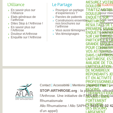
MESUREZ VOTR
L'Alliance
Le Partage
Actualit
DOULEUR
TRAITEZ VOTRE
En savoir plus sur
Pourquoi un partage
Auto inje
l’Alliance
d’expériences ?
pour mie
DOULEUR
comprend
Etats généraux de
Paroles de patients
ENQUÊTE SUR
l’arthrose
Crok sant
Construisons ensemble
L’ARTHROSE
mouvemen
Dites Stop à l’Arthrose !
nos brochures sur
RÉSULTATS DE 
10...
l’arthrose
En savoir plus sur
PREMIÈRE GRAN
e Journé
l’Arthrose
Vous aussi témoignez !
ENQUÊTE NATIO
parlemen
Douleur et Arthrose
Vos témoignages
thermali
SUR L’ARTHROSE
Enquête sur l’Arthrose
Assembl
PARTICIPEZ À LA
national
GRANDE ENQUÊ
3e Journ
POUR CONNAÎTR
parlement
VOS ATTENTES
Livret d’
l’arthros
DANS L’ARTHROS
L’ARTHROSE, ES
MALADIE DE TO
L’ARTICULATION
DE NOMBREUX
RÉPONDANTS JE
ET EN ACTIVITÉ
PROFESSIONNEL
D’IMPORTANTS
Contact
Accessiblité
Mentions Légales
Plan
Li
BESOINS
STOP-ARTHROSE.org
: la plateforme officie
THÉRAPEUTIQU
l’Arthrose. Une initiative de
l’AFLAR
- Associa
UN QUOTIDIEN
FORTEMENT
Rhumatismale
PERTURBÉ
Allo Rhumatisme / Allo SAPHO:
0810 42 02 4
DES BESOINS
d’un appel)
LARGEMENT