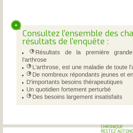
L’ARTHROSE !
L’ARTHROSE N’E
PAS...
L’ARTHROSE EST.
L’ARTHROSE PE
ÊTRE ÉVITÉE
L’ARTHROSE SE
Consultez l’ensemble des cha
SOIGNE
LA RECHERCHE 
résultats de l’enquête :
EN MARCHE
EN SAVOIR PLUS
L’ARTHROSE
Résultats de la première grande
L’ARTHROSE EN
l’arthrose
CHIFFRES
QU’EST-CE QUE
L’arthrose, est une maladie de toute l’a
L’ARTHROSE ?
LES FACTEURS D
De nombreux répondants jeunes et en a
RISQUES
D’importants besoins thérapeutiques
LES TRAITEMEN
MÉDICAUX
Un quotidien fortement perturbé
LES TRAITEMEN
NON
Des besoins largement insatisfaits
MÉDICAMENTEU
LES TYPES
D’ARTHROSE
DOULEUR ET
ARTHROSE
LA DOULEUR
CHRONIQUE
RESTEZ AUTONO