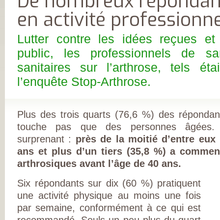
De nombreux répondant
FRANÇAISE
(CESPHARM)
en activité professionne
COFEMER (COLL
ENSEIGNANTS
MÉDECINE PHYS
Lutter contre les idées reçues et 
ET DE
RÉADAPTATION 
public, les professionnels de sa
CONSEIL NATION
DES EXPLOITAN
sanitaires sur l’arthrose, tels éta
THERMAUX
FRANCE
l’enquête Stop-Arthrose.
RHUMATISMES
CONSEIL NATION
DE L’ORDRE DES
MASSEURS-
KINÉSITHÉRAPE
Plus des trois quarts (76,6 %) des répondan
INSTITUT UPSA 
touche pas que des personnes âgées. 
LA DOULEUR
ORDRE NATIONA
surprenant :
près de la moitié d’entre eux
DES PÉDICURES-
PODOLOGUES
ans et plus d’un tiers (35,8 %) a commen
SOCIÉTÉ FRANÇA
arthrosiques avant l’âge de 40 ans.
DE MÉDECINE
PHYSIQUE ET DE
RÉADAPTATION
Six répondants sur dix (60 %) pratiquent
SOCIÉTÉ FRANÇA
DE CHIRURGIE
une activité physique au moins une fois
ORTHOPÉDIQUE
par semaine, conformément à ce qui est
TRAUMATOLOGI
SOCIÉTÉ FRANÇA
recommandé. Seuls un peu plus du quart