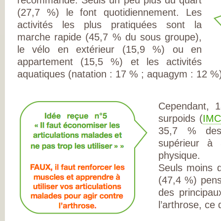
DE RHUMATOLOG
SYNDICAT NATI
(27,7 %) le font quotidiennement. Les
DES MÉDECINS
activités les plus pratiquées sont la
RHUMATOLOGUE
NOS PARTENAIR
marche rapide (45,7 % du sous groupe),
PIERRE FABRE S
CHAINE THERMA
le vélo en extérieur (15,9 %) ou en
DU SOLEIL
appartement (15,5 %) et les activités
LABORATOIRES
EXPANSCIENCE
aquatiques (natation : 17 % ; aquagym : 12 %)
LABORATOIRES
GENEVRIER
ROTTAPHARM
MADAUS
Cependant, 
PLATEFORME E-
SANTÉ SANOIA
surpoids (
IMC
EMPATIENT
ETATS GÉNÉRAU
35,7 % des
L’ARTHROSE
supérieur à 
NOS ACTIONS E
2012 ET 2013
physique.
LES ETATS
GÉNÉRAUX EN
Seuls moins d
PRATIQUE !
(47,4 %) pens
9 CHAMPS D’AC
PRIORITAIRES
des principau
EVALUER LES 80
PROPOSITIONS
l’arthrose, ce 
ÉMISES
DITES STOP À