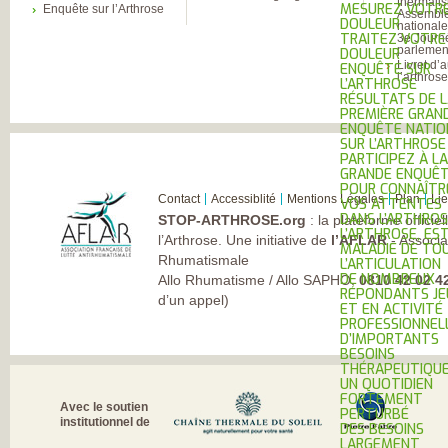
thermali
MESUREZ VOTR
Enquête sur l’Arthrose
Assembl
DOULEUR
national
TRAITEZ VOTRE
3e Journ
parlement
DOULEUR
Livret d’
ENQUÊTE SUR
l’arthros
L’ARTHROSE
RÉSULTATS DE 
PREMIÈRE GRAN
ENQUÊTE NATIO
SUR L’ARTHROSE
PARTICIPEZ À LA
GRANDE ENQUÊ
POUR CONNAÎTR
Contact
Accessiblité
Mentions Légales
Plan
Li
VOS ATTENTES
DANS L’ARTHROS
STOP-ARTHROSE.org
: la plateforme officie
L’ARTHROSE, ES
l’Arthrose. Une initiative de
l’AFLAR
- Associa
MALADIE DE TO
Rhumatismale
L’ARTICULATION
DE NOMBREUX
Allo Rhumatisme / Allo SAPHO:
0810 42 02 4
RÉPONDANTS JE
d’un appel)
ET EN ACTIVITÉ
PROFESSIONNEL
D’IMPORTANTS
BESOINS
THÉRAPEUTIQU
UN QUOTIDIEN
FORTEMENT
Avec le soutien
PERTURBÉ
institutionnel de
DES BESOINS
LARGEMENT