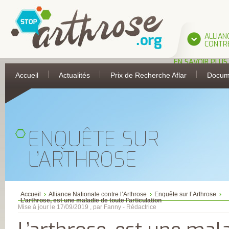
ALLIAN
CONTRE
EN SAVOIR PLUS
L’ALLIANCE
Accueil
Actualités
Prix de Recherche Aflar
Docum
UNE INITIATIVE 
L’AFLAR
LES PARTIES
PRENANTES DE
L’ALLIANCE
ASSOCIATION
FRANÇAISE DE 
ENQUÊTE SUR
ANTI-RHUMATIS
ASSOCIATION
FRANÇAISE POUR
L’ARTHROSE
RECHERCHE
THERMALE
COLLÈGE FRANÇA
DES MÉDECINS
RHUMATOLOGU
COMITÉ
Accueil
Alliance Nationale contre l’Arthrose
Enquête sur l’Arthrose
D’ÉDUCATION
L’arthrose, est une maladie de toute l’articulation
SANITAIRE ET
Mise à jour le 17/09/2019 , par Fanny - Rédactrice
SOCIALE DE LA
PHARMACIE