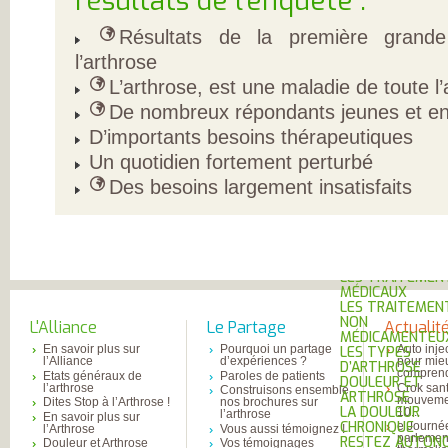
résultats de l’enquête :
L’ARTHROSE !
L’ARTHROSE N’E
Résultats de la première grande
PAS...
L’ARTHROSE EST.
l’arthrose
L’ARTHROSE PE
ÊTRE ÉVITÉE
L’arthrose, est une maladie de toute l’a
L’ARTHROSE SE
De nombreux répondants jeunes et en a
SOIGNE
LA RECHERCHE 
D’importants besoins thérapeutiques
EN MARCHE
EN SAVOIR PLUS
Un quotidien fortement perturbé
L’ARTHROSE
Des besoins largement insatisfaits
L’ARTHROSE EN
CHIFFRES
QU’EST-CE QUE
L’ARTHROSE ?
LES FACTEURS D
RISQUES
LES TRAITEMEN
MÉDICAUX
LES TRAITEMEN
NON
L'Alliance
Le Partage
Actualit
MÉDICAMENTEU
En savoir plus sur
Pourquoi un partage
Auto inje
LES TYPES
l’Alliance
d’expériences ?
pour mie
D’ARTHROSE
comprend
Etats généraux de
Paroles de patients
DOULEUR ET
l’arthrose
Crok sant
Construisons ensemble
ARTHROSE
mouvemen
Dites Stop à l’Arthrose !
nos brochures sur
LA DOULEUR
10...
l’arthrose
En savoir plus sur
CHRONIQUE
e Journé
l’Arthrose
Vous aussi témoignez !
parlemen
RESTEZ AUTONO
Douleur et Arthrose
Vos témoignages