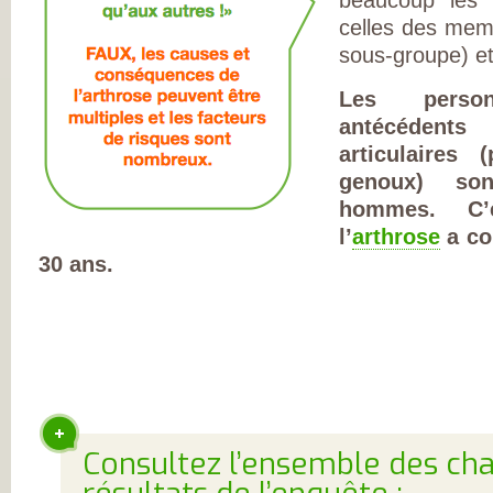
DE RHUMATOLOG
SYNDICAT NATI
celles des mem
DES MÉDECINS
sous-groupe) e
RHUMATOLOGUE
NOS PARTENAIR
PIERRE FABRE S
Les perso
CHAINE THERMA
DU SOLEIL
antécéden
LABORATOIRES
articulaires 
EXPANSCIENCE
LABORATOIRES
genoux) so
GENEVRIER
ROTTAPHARM
hommes. C’
MADAUS
l’
arthrose
a co
PLATEFORME E-
SANTÉ SANOIA
30 ans.
EMPATIENT
ETATS GÉNÉRAU
L’ARTHROSE
NOS ACTIONS E
2012 ET 2013
LES ETATS
GÉNÉRAUX EN
PRATIQUE !
9 CHAMPS D’AC
PRIORITAIRES
EVALUER LES 80
PROPOSITIONS
Consultez l’ensemble des cha
ÉMISES
DITES STOP À