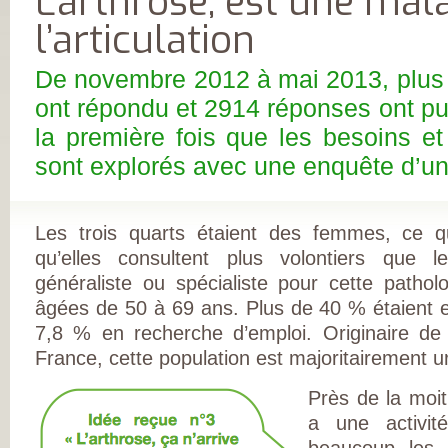
L’arthrose, est une mal
FRANÇAISE
(CESPHARM)
l’articulation
COFEMER (COLL
ENSEIGNANTS
MÉDECINE PHYS
De novembre 2012 à mai 2013, plus
ET DE
RÉADAPTATION 
ont répondu et 2914 réponses ont pu 
CONSEIL NATION
DES EXPLOITAN
la première fois que les besoins et
THERMAUX
FRANCE
sont explorés avec une enquête d’un
RHUMATISMES
CONSEIL NATION
DE L’ORDRE DES
MASSEURS-
KINÉSITHÉRAPE
Les trois quarts étaient des femmes, ce q
INSTITUT UPSA 
qu’elles consultent plus volontiers que
LA DOULEUR
ORDRE NATIONA
généraliste ou spécialiste pour cette patho
DES PÉDICURES-
PODOLOGUES
âgées de 50 à 69 ans. Plus de 40 % étaient en
SOCIÉTÉ FRANÇA
7,8 % en recherche d’emploi. Originaire de
DE MÉDECINE
PHYSIQUE ET DE
France, cette population est majoritairement u
RÉADAPTATION
SOCIÉTÉ FRANÇA
DE CHIRURGIE
Près de la moi
ORTHOPÉDIQUE
a une activité 
TRAUMATOLOGI
SOCIÉTÉ FRANÇA
beaucoup les ar