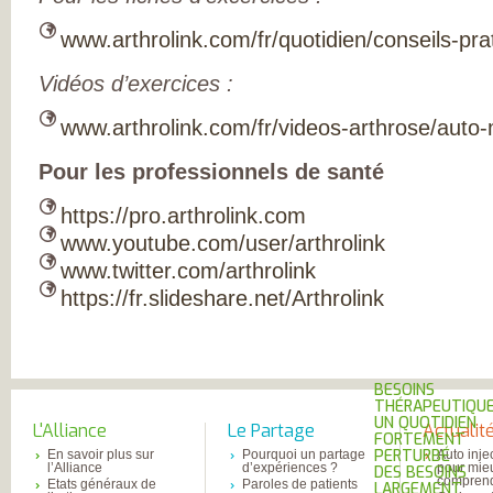
MESUREZ VOTR
DOULEUR
www.arthrolink.com/fr/quotidien/conseils-pra
TRAITEZ VOTRE
DOULEUR
ENQUÊTE SUR
Vidéos d’exercices :
L’ARTHROSE
RÉSULTATS DE 
www.arthrolink.com/fr/videos-arthrose/auto
PREMIÈRE GRAN
ENQUÊTE NATIO
SUR L’ARTHROSE
Pour les professionnels de santé
PARTICIPEZ À LA
GRANDE ENQUÊ
POUR CONNAÎTR
https://pro.arthrolink.com
VOS ATTENTES
www.youtube.com/user/arthrolink
DANS L’ARTHROS
L’ARTHROSE, ES
www.twitter.com/arthrolink
MALADIE DE TO
L’ARTICULATION
https://fr.slideshare.net/Arthrolink
DE NOMBREUX
RÉPONDANTS JE
ET EN ACTIVITÉ
PROFESSIONNEL
D’IMPORTANTS
BESOINS
THÉRAPEUTIQU
UN QUOTIDIEN
L'Alliance
Le Partage
Actualit
FORTEMENT
PERTURBÉ
En savoir plus sur
Pourquoi un partage
Auto inje
l’Alliance
d’expériences ?
pour mie
DES BESOINS
comprend
Etats généraux de
Paroles de patients
LARGEMENT