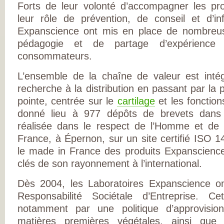
DE RHUMATOLOG
Forts de leur volonté d’accompagner les pr
SYNDICAT NATI
leur rôle de prévention, de conseil et d’in
DES MÉDECINS
RHUMATOLOGUE
Expanscience ont mis en place de nombreus
NOS PARTENAIR
PIERRE FABRE S
pédagogie et de partage d’expérience
CHAINE THERMA
consommateurs.
DU SOLEIL
LABORATOIRES
EXPANSCIENCE
L’ensemble de la chaîne de valeur est intég
LABORATOIRES
GENEVRIER
recherche à la distribution en passant par la
ROTTAPHARM
pointe, centrée sur le
cartilage
et les fonction
MADAUS
PLATEFORME E-
donné lieu à 977 dépôts de brevets dans 
SANTÉ SANOIA
EMPATIENT
réalisée dans le respect de l’Homme et de l
ETATS GÉNÉRAU
France, à Épernon, sur un site certifié ISO 1
L’ARTHROSE
NOS ACTIONS E
le made in France des produits Expanscience
2012 ET 2013
LES ETATS
clés de son rayonnement à l’international.
GÉNÉRAUX EN
PRATIQUE !
Dès 2004, les Laboratoires Expanscience o
9 CHAMPS D’AC
PRIORITAIRES
Responsabilité Sociétale d’Entreprise. C
EVALUER LES 80
PROPOSITIONS
notamment par une politique d’approvisio
ÉMISES
matières premières végétales, ainsi que
DITES STOP À