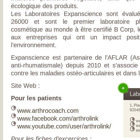
L’ARTHROSE !
écologique des produits.
L’ARTHROSE N’E
PAS...
Les Laboratoires Expanscience sont évalu
L’ARTHROSE EST.
26000 et sont le premier laboratoire p
L’ARTHROSE PE
ÊTRE ÉVITÉE
cosmétique au monde à être certifié B Corp, le
L’ARTHROSE SE
SOIGNE
aux entreprises qui ont un impact posit
LA RECHERCHE 
l’environnement.
EN MARCHE
EN SAVOIR PLUS
L’ARTHROSE
Expanscience est partenaire de l’AFLAR (Ass
L’ARTHROSE EN
CHIFFRES
anti-rhumatismale) depuis 2010 et s’associe 
QU’EST-CE QUE
contre les maladies ostéo-articulaires et dans 
L’ARTHROSE ?
LES FACTEURS D
RISQUES
Site Web :
LES TRAITEMEN
MÉDICAUX
Lab
LES TRAITEMEN
Pour les patients
NON
MÉDICAMENTEU
1, Pl
www.arthrocoach.com
LES TYPES
92048
D’ARTHROSE
www.facebook.com/arthrolink
DOULEUR ET
w
ARTHROSE
www.youtube.com/user/arthrolink/
ww
LA DOULEUR
ww
CHRONIQUE
Pour les fiches d’excercices :
RESTEZ AUTONO