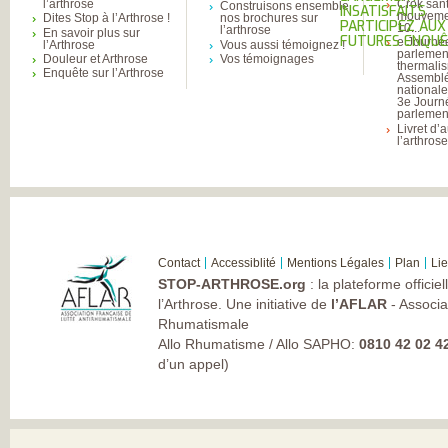
l’arthrose
Crok sant
Construisons ensemble
INSATISFAITS
mouvemen
Dites Stop à l’Arthrose !
nos brochures sur
PARTICIPEZ AUX
10...
l’arthrose
En savoir plus sur
FUTURES ENQU
e Journé
l’Arthrose
Vous aussi témoignez !
parlemen
Douleur et Arthrose
Vos témoignages
thermali
Enquête sur l’Arthrose
Assembl
national
3e Journ
parlement
Livret d’
l’arthros
Contact
Accessiblité
Mentions Légales
Plan
Li
STOP-ARTHROSE.org
: la plateforme officie
l’Arthrose. Une initiative de
l’AFLAR
- Associa
Rhumatismale
Allo Rhumatisme / Allo SAPHO:
0810 42 02 4
d’un appel)