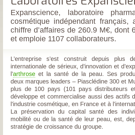
Laboratoires Expanscie
FRANÇAISE
(CESPHARM)
COFEMER (COLL
Expanscience, laboratoire pharm
ENSEIGNANTS
MÉDECINE PHYS
cosmétique indépendant français, 
ET DE
RÉADAPTATION 
chiffre d’affaires de 260.9 M€, dont 6
CONSEIL NATION
DES EXPLOITAN
et emploie 1107 collaborateurs.
THERMAUX
FRANCE
RHUMATISMES
CONSEIL NATION
L’entreprise s’est construit depuis plus
DE L’ORDRE DES
MASSEURS-
internationale de sérieux, d’innovation et d’ex
KINÉSITHÉRAPE
l’
arthrose
et la santé de la peau. Ses produi
INSTITUT UPSA 
LA DOULEUR
deux marques leaders ‒ Piasclédine 300 et Mu
ORDRE NATIONA
DES PÉDICURES-
plus de 100 pays (101 pays distributeurs et
PODOLOGUES
développe et commercialise aussi des actifs d’
SOCIÉTÉ FRANÇA
DE MÉDECINE
l’industrie cosmétique, en France et à l’internat
PHYSIQUE ET DE
RÉADAPTATION
La préservation du capital santé des indivi
SOCIÉTÉ FRANÇA
mobilité ou de la santé de leur peau, est, dep
DE CHIRURGIE
ORTHOPÉDIQUE
stratégie de croissance du groupe.
TRAUMATOLOGI
SOCIÉTÉ FRANÇA