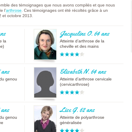
FRANÇAISE
POURQUOI PARLER
semble des témoignages que nous avons compilés et que nous
(CESPHARM)
DE VOTRE
COFEMER (COLLÈGE
DOULEUR ?
e l’
arthrose
. Ces témoignages ont été récoltés grâce à un
ENSEIGNANTS
LES TRAITEMENTS
2 et octobre 2013.
MÉDECINE PHYSIQUE
MÉDICAMENTEUX
ET DE
CONTRE L’ARTHROSE
RÉADAPTATION MPR)
LES TRAITEMENTS
CONSEIL NATIONAL
NON
ans
Jacqueline O. 64 ans
DES EXPLOITANTS
MÉDICAMENTEUX
THERMAUX
COMMENT ÉVALUER
e la
Atteinte d’arthrose de la
FRANCE
VOTRE DOULEUR ?
se)
cheville et des mains
RHUMATISMES
COMMENT ÉVALUER
CONSEIL NATIONAL
VOTRE QUALITÉ DE
DE L’ORDRE DES
VIE
MASSEURS-
L’ARTHROSE AU
KINÉSITHÉRAPEUTES
TRAVAIL
 ans
Elisabeth N. 64 ans
INSTITUT UPSA DE
COMMENT LIMITER
LA DOULEUR
LE HANDICAP LIÉ À
e du genou
Atteinte d’arthrose cervicale
ORDRE NATIONAL
L’ARTHROSE ?
(cervicarthrose)
DES PÉDICURES-
L’ARTHROSE ET LES
PODOLOGUES
ACTIVITÉS
SOCIÉTÉ FRANÇAISE
QUOTIDIENNES
DE MÉDECINE
L’ARTHROSE : UN
PHYSIQUE ET DE
HANDICAP SOCIAL ET
RÉADAPTATION
FAMILIAL
 ans
Lise G. 62 ans
SOCIÉTÉ FRANÇAISE
COMMENT ÉVALUER
DE CHIRURGIE
VOTRE AUTONOMIE ?
e du genou
Atteinte de polyarthrose
ORTHOPÉDIQUE ET
VOUS AUSSI
ée
généralisée
TRAUMATOLOGIQUE
TÉMOIGNEZ !
SOCIÉTÉ FRANÇAISE
LAISSEZ VOTRE