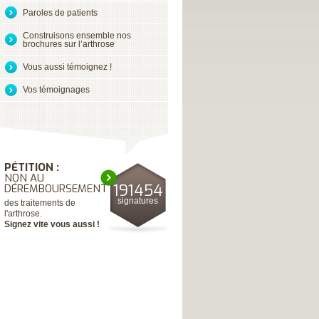
Paroles de patients
Construisons ensemble nos
brochures sur l’arthrose
Vous aussi témoignez !
Vos témoignages
PÉTITION :
NON AU
191454
DÉREMBOURSEMENT
signatures
des traitements de
l'arthrose.
Signez vite vous aussi !