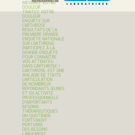
institutionnel de
MESUREZ VOTRE
DOULEUR
TRAITEZ VOTRE
DOULEUR
ENQUÊTE SUR
L’ARTHROSE
RÉSULTATS DE LA
PREMIÈRE GRANDE
ENQUÊTE NATIONALE
SUR L’ARTHROSE
PARTICIPEZ À LA
GRANDE ENQUÊTE
POUR CONNAÎTRE
VOS ATTENTES
DANS L’ARTHROSE !
L’ARTHROSE, EST UNE
MALADIE DE TOUTE
L’ARTICULATION
DE NOMBREUX
RÉPONDANTS JEUNES
ET EN ACTIVITÉ
PROFESSIONNELLE
D’IMPORTANTS
BESOINS
THÉRAPEUTIQUES
UN QUOTIDIEN
FORTEMENT
PERTURBÉ
DES BESOINS
LARGEMENT