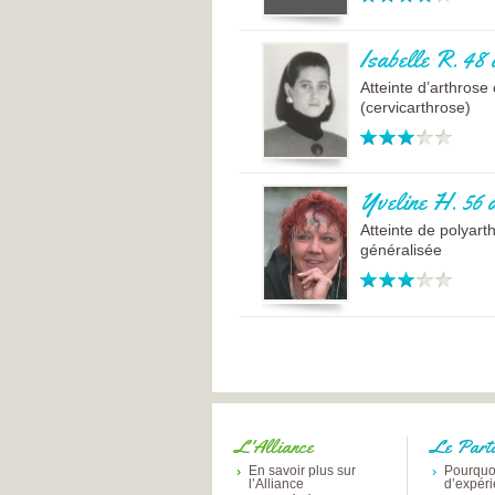
Isabelle R. 48 
Atteinte d’arthrose 
(cervicarthrose)
Yveline H. 56 
Atteinte de polyart
généralisée
L'Alliance
Le Part
En savoir plus sur
Pourquo
l’Alliance
d’expér