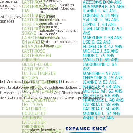
comprendre...
de patients
L’ARTHROSE !
AZZEDINE B. 34 ANS
Fiches pratiques
Crok santé - Santé en
isons ensemble
L’ARTHROSE N’EST
ELISABETH N. 64 ANS
Flyers
mouvement - Mercredi
chures sur
PAS...
JEANNE S. 43 ANS
10...
se
L’ARTHROSE EST...
CORINNE A. 51 ANS
e Journée
si témoignez !
L’ARTHROSE PEUT
YVELINE H. 56 ANS
parlementaire du
oignages
thermalisme –
ÊTRE ÉVITÉE
LÉPINE T. 48 ANS
Assemblée
L’ARTHROSE SE
JEAN-JACQUES D. 53
nationale">Évènement !
SOIGNE
ANS
3e Journée
LA RECHERCHE EST
MARYLINE T. 38 ANS
parlementaire du...
EN MARCHE
LISE G. 62 ANS
Livret d’auto-soins dans
l’arthrose
EN SAVOIR PLUS SUR
FLORENCE R. 42 ANS
L’ARTHROSE
MICHÈLE J. 56 ANS
L’ARTHROSE EN
NINON C. 75 ANS
CHIFFRES
SWELLO F. 59 ANS
QU’EST-CE QUE
JACQUELINE O. 64
L’ARTHROSE ?
ANS
LES FACTEURS DE
MARTINE F. 57 ANS
RISQUES
CHRISTINE G, 49 ANS
té
Mentions Légales
Plan
Liens
Glossaire
LES TRAITEMENTS
JEANNE V. 53 ANS
MÉDICAUX
ISABELLE R. 48 ANS
org
: la plateforme officielle de solutions dédiées à l’Arthrose. Une
LES TRAITEMENTS
MICHÈLE MP. 63 ANS
R
- Association Française de Lutte Anti-Rhumatismale
NON
MICHÈLE G. 66 ANS
Allo SAPHO:
0810 42 02 42
(service 0.06 €/min + prix d’un appel)
MÉDICAMENTEUX
FRANÇOISE L. 40 ANS
LES TYPES
PATRICIA C. 58 ANS
D’ARTHROSE
PATRICIA C. 58 ANS
DOULEUR ET
MONIQUE L. 57 ANS
ARTHROSE
ANNIE T. 57 ANS
LA DOULEUR
CHRONIQUE
Avec le soutien
RESTEZ AUTONOME !