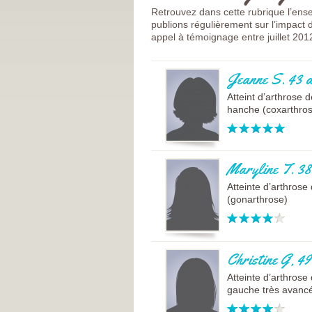
Retrouvez dans cette rubrique l’en
publions régulièrement sur l’impact d
appel à témoignage entre juillet 201
Jeanne S. 43 
Atteint d’arthrose d
hanche (coxarthro
Maryline T. 38
Atteinte d’arthros
(gonarthrose)
Christine G, 49
Atteinte d’arthros
gauche très avanc