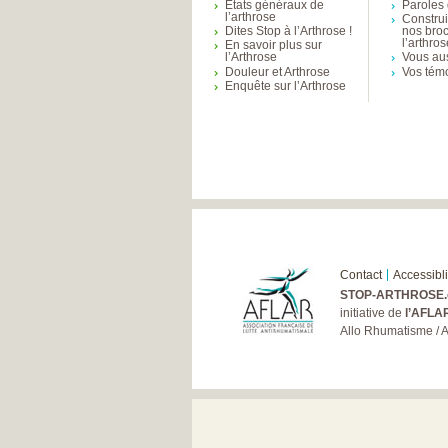
Etats généraux de
Paroles 
l’arthrose
Constru
Dites Stop à l’Arthrose !
nos bro
l’arthro
En savoir plus sur
l’Arthrose
Vous aus
Douleur et Arthrose
Vos tém
Enquête sur l’Arthrose
Contact
Accessibli
STOP-ARTHROSE.
initiative de
l’AFLA
Allo Rhumatisme / 