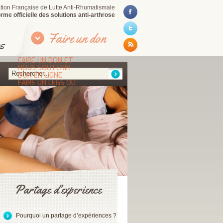
iation Française de Lutte Anti-Rhumatismale
rme officielle des solutions anti-arthrose
Faire un don
s
FAIRE UN DON ET
NOUS SOUTENIR
DON EN LIGNE
FAIRE UN LEGS OU
UNE DONATION
POURQUOI FAIRE UN
DON OU UN LEGS ?
DEVENIR BÉNÉVOLE
Partage d'experience
Pourquoi un partage d’expériences ?