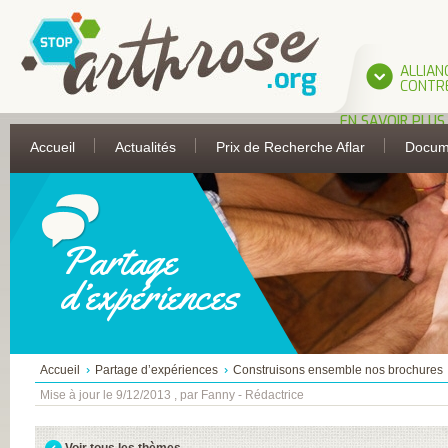
ALLIAN
CONTRE
EN SAVOIR PLUS
L’ALLIANCE
Accueil
Actualités
Prix de Recherche Aflar
Docum
UNE INITIATIVE 
L’AFLAR
LES PARTIES
PRENANTES DE
L’ALLIANCE
ASSOCIATION
FRANÇAISE DE 
Partage
ANTI-RHUMATIS
ASSOCIATION
d’expériences
FRANÇAISE POUR
RECHERCHE
THERMALE
COLLÈGE FRANÇA
DES MÉDECINS
RHUMATOLOGU
Accueil
Partage d’expériences
Construisons ensemble nos brochures
COMITÉ
D’ÉDUCATION
Mise à jour le 9/12/2013 , par Fanny - Rédactrice
SANITAIRE ET
SOCIALE DE LA
PHARMACIE
Voir tous les thèmes