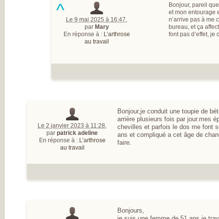
^
Bonjour, pareil que
et mon entourage e
Le 9 mai 2025 à 16:47
,
n’arrive pas à me c
par
Mary
bureau, et ça affe
En réponse à :
L’arthrose
font pas d’effet, je
au travail
Bonjour,je conduit une toupie de bét
arrière plusieurs fois par jour.mes
Le 2 janvier 2023 à 11:28
,
chevilles et parfois le dos me font so
par
patrick adeline
ans et compliqué a cet âge de chang
En réponse à :
L’arthrose
faire.
au travail
Bonjours,
je suis une femme de 51 ans je trav