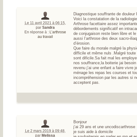
MESUREZ VOTR
DOULEUR
TRAITEZ VOTRE
Diagnostique souffrante de douleur
DOULEUR
Voici la constatation de la radiologie
ENQUÊTE SUR
Le 11 avril 2021 à 06:15
,
Arthrose facettaire assez importante
L’ARTHROSE
par
Sandra
débordements significatif en intraca
RÉSULTATS DE 
En réponse à :
L’arthrose
de conjugaison reste bien libre et le
PREMIÈRE GRAN
au travail
aussi l’arthrose des deux sacro-il
ENQUÊTE NATIO
d’érosion.
SUR L’ARTHROSE
PARTICIPEZ À LA
Que faire du morale malgré la physi
GRANDE ENQUÊ
difficile et même nuls .Malgré toute l
POUR CONNAÎTR
sont dificile.Sa fait mal les emplo
VOS ATTENTES
nos souffrance,la boiterie jai besoin
DANS L’ARTHROS
revenu j’ai une enfant a faire vivre j
L’ARTHROSE, ES
ménage les repas les courses et tou
MALADIE DE TO
incompréhension par les autres si n
L’ARTICULATION
acceptent pas.
DE NOMBREUX
RÉPONDANTS JE
ET EN ACTIVITÉ
PROFESSIONNEL
D’IMPORTANTS
BESOINS
THÉRAPEUTIQU
UN QUOTIDIEN
FORTEMENT
Bonjour
PERTURBÉ
j’ai 29 ans et une uncodiscarthrose
DES BESOINS
Le 2 mars 2019 à 09:48
,
je suis aide à domicile
LARGEMENT
par
Melissa
je souhaiterais en parler en mp et 