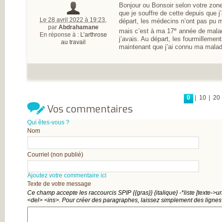
Bonjour ou Bonsoir selon votre zon
que je souffre de cette depuis que j
Le 28 avril 2022 à 19:23
,
départ, les médecins n’ont pas pu m
par
Abdrahamane
e
mais c’est à ma 17
année de malad
En réponse à :
L’arthrose
j’avais. Au départ, les fourmillemen
au travail
maintenant que j’ai connu ma maladie
0
|
10
|
20
Vos commentaires
Qui êtes-vous ?
Nom
Courriel (non publié)
Ajoutez votre commentaire ici
Texte de votre message
Ce champ accepte les raccourcis SPIP
{{gras}}
{italique}
-*liste
[texte->ur
<del>
<ins>
. Pour créer des paragraphes, laissez simplement des lignes