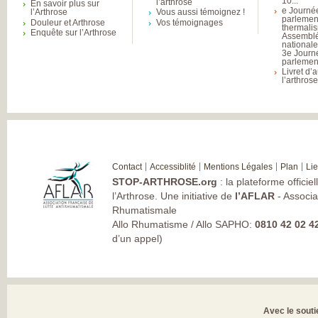
10...
l’arthrose
En savoir plus sur
e Journé
l’Arthrose
Vous aussi témoignez !
parlemen
Douleur et Arthrose
Vos témoignages
thermali
Enquête sur l’Arthrose
Assembl
national
3e Journ
parlement
Livret d’
l’arthros
Contact
Accessiblité
Mentions Légales
Plan
Li
STOP-ARTHROSE.org
: la plateforme officie
l’Arthrose. Une initiative de
l’AFLAR
- Associa
Rhumatismale
Allo Rhumatisme / Allo SAPHO:
0810 42 02 4
d’un appel)
Avec le souti