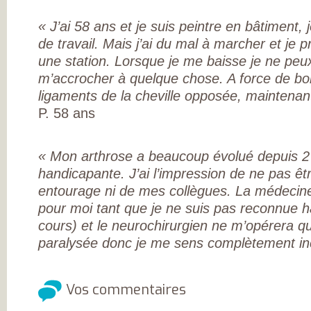
L’ARTHROSE !
L’ARTHROSE N’E
« J’ai 58 ans et je suis peintre en bâtiment
PAS...
L’ARTHROSE EST.
de travail. Mais j’ai du mal à marcher et je
L’ARTHROSE PE
ÊTRE ÉVITÉE
une station. Lorsque je me baisse je ne pe
L’ARTHROSE SE
m’accrocher à quelque chose. A force de boi
SOIGNE
LA RECHERCHE 
ligaments de la cheville opposée, maintenant
EN MARCHE
EN SAVOIR PLUS
P. 58 ans
L’ARTHROSE
L’ARTHROSE EN
CHIFFRES
QU’EST-CE QUE
« Mon arthrose a beaucoup évolué depuis 2 
L’ARTHROSE ?
LES FACTEURS D
handicapante. J’ai l’impression de ne pas ê
RISQUES
entourage ni de mes collègues. La médecine 
LES TRAITEMEN
MÉDICAUX
pour moi tant que je ne suis pas reconnue 
LES TRAITEMEN
NON
cours) et le neurochirurgien ne m’opérera q
MÉDICAMENTEU
paralysée donc je me sens complètement i
LES TYPES
D’ARTHROSE
DOULEUR ET
ARTHROSE
LA DOULEUR
Vos commentaires
CHRONIQUE
RESTEZ AUTONO