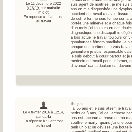
Le 11 décembre 2022
suis agent de maitrise , je me suis
à 16:19
,
par
nathalie
ans on m’a diagnositée une dysplasie
miclot
accident du travail a savoir fissure 
En réponse à :
L’arthrose
de coffre fort, je suis tombé sur la t
au travail
portée une minerve et a chaque fois 
d’un mois j’ai toujours eu des doule
diagnostiqué une discopathie dégén
à lors actuel je travail toujours on 
gonahartose fémoro patellaire. je n’
chaque compartiment je vais travail
genouillère je suis responsable caiss
je suis debout à courir partout et je
medecin du travail pour l’informer,
d’avance’ car la douleur est devenu
Bonjour,
j’ai 55 ans et je suis atsem je trava
Le 4 février 2016 à 12:14
,
petits de 3 ans, j’ai de l’arthrose pa
par
carla
ans est apparue arthrose de ma mai
En réponse à :
L’arthrose
souffre le martyr quand j’ai une pous
au travail
tenir un plat ou dévissé une bouteill
le comité médical pour ce qui est