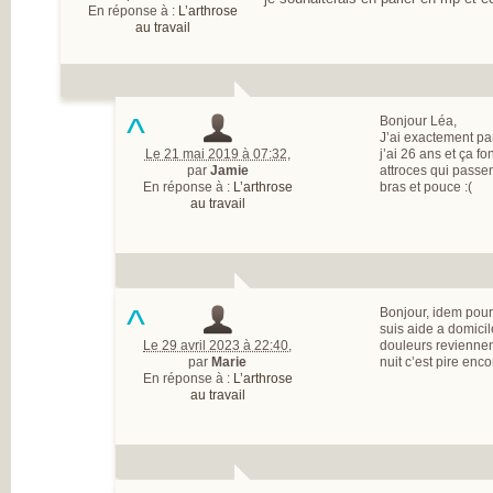
INSATISFAITS
En réponse à :
L’arthrose
PARTICIPEZ AUX
au travail
FUTURES ENQU
^
Bonjour Léa,
J’ai exactement par
Le 21 mai 2019 à 07:32
,
j’ai 26 ans et ça fo
par
Jamie
attroces qui passen
En réponse à :
L’arthrose
bras et pouce :(
au travail
^
Bonjour, idem pour
suis aide a domicil
Le 29 avril 2023 à 22:40
,
douleurs reviennent
par
Marie
nuit c’est pire enco
En réponse à :
L’arthrose
au travail