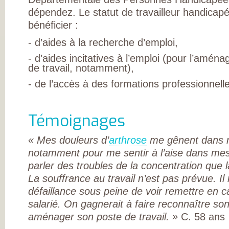
DE RHUMATOLOG
SYNDICAT NATI
dépendez. Le statut de travailleur handicap
DES MÉDECINS
bénéficier :
RHUMATOLOGUE
NOS PARTENAIR
PIERRE FABRE S
- d’aides à la recherche d’emploi,
CHAINE THERMA
DU SOLEIL
- d’aides incitatives à l’emploi (pour l’amé
LABORATOIRES
de travail, notamment),
EXPANSCIENCE
LABORATOIRES
- de l’accès à des formations professionnell
GENEVRIER
ROTTAPHARM
MADAUS
PLATEFORME E-
Témoignages
SANTÉ SANOIA
EMPATIENT
ETATS GÉNÉRAU
« Mes douleurs d’
arthrose
me gênent dans m
L’ARTHROSE
NOS ACTIONS E
notamment pour me sentir à l’aise dans m
2012 ET 2013
LES ETATS
parler des troubles de la concentration que l
GÉNÉRAUX EN
La souffrance au travail n’est pas prévue. I
PRATIQUE !
9 CHAMPS D’AC
défaillance sous peine de voir remettre en c
PRIORITAIRES
EVALUER LES 80
salarié. On gagnerait à faire reconnaître so
PROPOSITIONS
aménager son poste de travail. »
C. 58 ans
ÉMISES
DITES STOP À