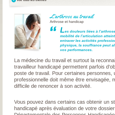
FRANÇAISE
(CESPHARM)
COFEMER (COLL
ENSEIGNANTS
L’arthrose au travail
MÉDECINE PHYS
ET DE
Arthrose et handicap
RÉADAPTATION 
CONSEIL NATION
L
es douleurs liées à l’arthrose
DES EXPLOITAN
THERMAUX
mobilité de l’articulation atte
FRANCE
entraver les activités professio
RHUMATISMES
physique, la souffrance peut al
CONSEIL NATION
vos performances.
DE L’ORDRE DES
MASSEURS-
KINÉSITHÉRAPE
La médecine du travail et surtout la reconna
INSTITUT UPSA 
travailleur handicapé permettent parfois d’o
LA DOULEUR
ORDRE NATIONA
poste de travail. Pour certaines personnes,
DES PÉDICURES-
PODOLOGUES
professionnelle doit même être envisagée, ma
SOCIÉTÉ FRANÇA
difficile de renoncer à son activité.
DE MÉDECINE
PHYSIQUE ET DE
RÉADAPTATION
SOCIÉTÉ FRANÇA
DE CHIRURGIE
Vous pouvez dans certains cas obtenir un sta
ORTHOPÉDIQUE
handicapé après évaluation de votre dossier
TRAUMATOLOGI
SOCIÉTÉ FRANÇA
Départementale des Personnes Handicapée