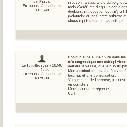
par
Pascal
injection, la spécialiste du poignet 
En réponse à :
L’arthrose
mois d’arrêt) me dit qu’il s’agit d’art
au travail
douleurs, ma question est : n’y a-t-
(volontaire ou pas) entre arthrose 
chocs répétés lors de l’activité prof
Bonjour, suite à une chute dans les 
m’a diagnostiqué une ostéophytose b
Le 18 juillet 2022 à 18:58
,
derrière la vessie, que je n’avais 
par
Jaclo
Mon accident de travail a été validé 
En réponse à :
L’arthrose
taux ipp et une consolidation.
au travail
Vu que c’est de l’arthrose, je pense
en compte ?
Merci pour votre réponse.
CDT