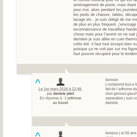
aménagement de poste, mais étant
pour moi, alors pendant les journée
les pieds de chaises, tables, déca
lavage etc.. je suis obligé de me met
de plus en plus fréquent. j’envisag
reconnaissance de travailleur hand
chose mais pour l’avenir on ne sait
dernière je suis allée en cure therma
cette été. il faut tout essayé.bien
puisque ça ne voit pas sur ma figure,
faut pouvoir récupéré pour le lendem
^
bonsoir
j comprend tout a fa
Le 1er mars 2016 à 22:48
,
fait de l arthorse d
par
daniele pitel
mon genoux gauche e
En réponse à :
L’arthrose
separation j suis 
au travail
daniele
^
bonjour j ai 50 an