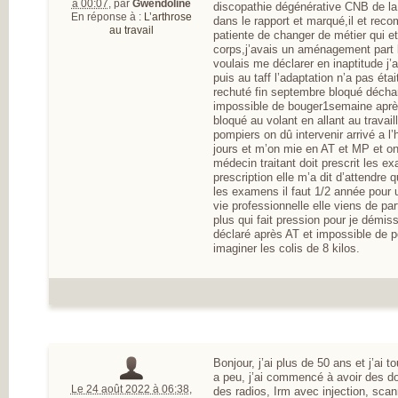
à 00:07
,
par
Gwendoline
discopathie dégénérative CNB de la 
En réponse à :
L’arthrose
dans le rapport et marqué,il et rec
au travail
patiente de changer de métier qui et
corps,j’avais un aménagement part l
voulais me déclarer en inaptitude j’a
puis au taff l’adaptation n’a pas étai
rechuté fin septembre bloqué déchar
impossible de bouger1semaine aprè
bloqué au volant en allant au travai
pompiers on dû intervenir arrivé a l’
jours et m’on mie en AT et MP et on 
médecin traitant doit prescrit les e
prescription elle m’a dit d’attendre
les examens il faut 1/2 année pour 
vie professionnelle elle viens de pa
plus qui fait pression pour je démis
déclaré après AT et impossible de po
imaginer les colis de 8 kilos.
Bonjour, j’ai plus de 50 ans et j’ai to
a peu, j’ai commencé à avoir des dou
Le 24 août 2022 à 06:38
,
des radios, Irm avec injection, sca