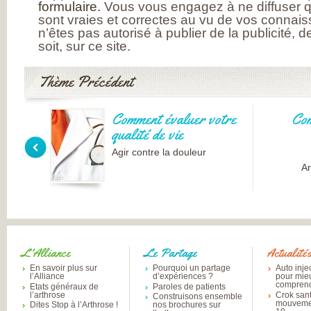
formulaire.
Vous vous engagez à ne diffuser q
sont vraies et correctes au vu de vos connai
n’êtes pas autorisé à publier de la publicité, 
soit, sur ce site.
Thème Précédent
Comment évaluer votre
Com
qualité de vie
Agir contre la douleur
Ar
L'Alliance
Le Partage
Actualité
En savoir plus sur
Pourquoi un partage
Auto inje
l’Alliance
d’expériences ?
pour mie
comprend
Etats généraux de
Paroles de patients
l’arthrose
Crok sant
Construisons ensemble
mouvemen
Dites Stop à l’Arthrose !
nos brochures sur