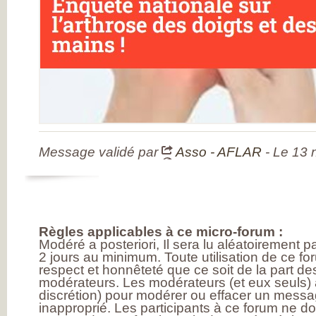
L’ARTHROSE !
L’ARTHROSE N’E
PAS...
L’ARTHROSE EST.
L’ARTHROSE PE
ÊTRE ÉVITÉE
L’ARTHROSE SE
SOIGNE
LA RECHERCHE 
EN MARCHE
EN SAVOIR PLUS
L’ARTHROSE
L’ARTHROSE EN
CHIFFRES
Message validé par
Asso - AFLAR
- Le 13
QU’EST-CE QUE
L’ARTHROSE ?
LES FACTEURS D
RISQUES
LES TRAITEMEN
MÉDICAUX
LES TRAITEMEN
NON
Règles applicables à ce micro-forum :
MÉDICAMENTEU
Modéré a posteriori, Il sera lu aléatoirement 
LES TYPES
2 jours au minimum. Toute utilisation de ce fo
D’ARTHROSE
respect et honnêteté que ce soit de la part des
DOULEUR ET
ARTHROSE
modérateurs. Les modérateurs (et eux seuls) a
LA DOULEUR
discrétion) pour modérer ou effacer un messag
CHRONIQUE
inapproprié. Les participants à ce forum ne d
RESTEZ AUTONO