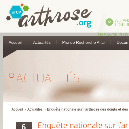
ALLIAN
CONTRE
EN SAVOIR PLUS
L’ALLIANCE
Accueil
Actualités
Prix de Recherche Aflar
Docum
UNE INITIATIVE 
L’AFLAR
LES PARTIES
PRENANTES DE
L’ALLIANCE
ASSOCIATION
FRANÇAISE DE 
ACTUALITÉS
ANTI-RHUMATIS
ASSOCIATION
FRANÇAISE POUR
RECHERCHE
THERMALE
COLLÈGE FRANÇA
DES MÉDECINS
RHUMATOLOGU
COMITÉ
Accueil
Actualités
Enquête nationale sur l’arthrose des doigts et des
D’ÉDUCATION
SANITAIRE ET
SOCIALE DE LA
Enquête nationale sur l’a
6
PHARMACIE