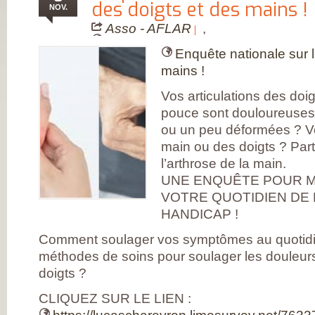
FRANÇAISE
des doigts et des mains !
NOV.
(CESPHARM)
COFEMER (COLL
Asso - AFLAR
,
ENSEIGNANTS
MÉDECINE PHYS
Enquête nationale sur l
ET DE
RÉADAPTATION 
mains !
CONSEIL NATION
DES EXPLOITAN
Vos articulations des doi
THERMAUX
FRANCE
pouce sont douloureuses, 
RHUMATISMES
ou un peu déformées ? Vo
CONSEIL NATION
DE L’ORDRE DES
main ou des doigts ? Part
MASSEURS-
KINÉSITHÉRAPE
l’arthrose de la main.
INSTITUT UPSA 
UNE ENQUÊTE POUR M
LA DOULEUR
ORDRE NATIONA
VOTRE QUOTIDIEN DE
DES PÉDICURES-
HANDICAP !
PODOLOGUES
SOCIÉTÉ FRANÇA
DE MÉDECINE
Comment soulager vos symptômes au quotidie
PHYSIQUE ET DE
méthodes de soins pour soulager les douleurs
RÉADAPTATION
SOCIÉTÉ FRANÇA
doigts ?
DE CHIRURGIE
ORTHOPÉDIQUE
CLIQUEZ SUR LE LIEN :
TRAUMATOLOGI
SOCIÉTÉ FRANÇA