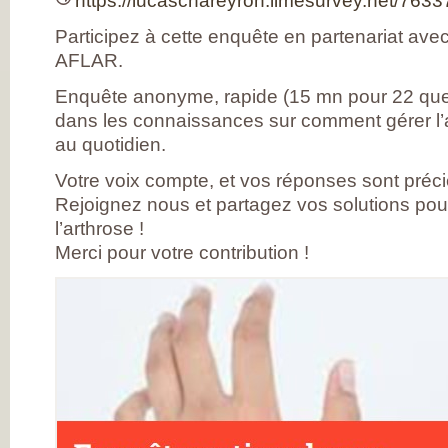
https://lucaschareyron.limesurvey.net/7633
DE RHUMATOLOG
SYNDICAT NATI
Participez à cette enquête en partenariat ave
DES MÉDECINS
RHUMATOLOGUE
AFLAR.
NOS PARTENAIR
PIERRE FABRE S
Enquête anonyme, rapide (15 mn pour 22 que
CHAINE THERMA
DU SOLEIL
dans les connaissances sur comment gérer l’a
LABORATOIRES
EXPANSCIENCE
au quotidien.
LABORATOIRES
GENEVRIER
Votre voix compte, et vos réponses sont préc
ROTTAPHARM
MADAUS
Rejoignez nous et partagez vos solutions pou
PLATEFORME E-
l’arthrose !
SANTÉ SANOIA
EMPATIENT
Merci pour votre contribution !
ETATS GÉNÉRAU
L’ARTHROSE
NOS ACTIONS E
2012 ET 2013
LES ETATS
GÉNÉRAUX EN
PRATIQUE !
9 CHAMPS D’AC
PRIORITAIRES
EVALUER LES 80
PROPOSITIONS
ÉMISES
DITES STOP À