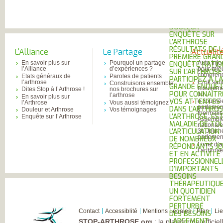
MESUREZ VOTR
DOULEUR
TRAITEZ VOTRE
DOULEUR
ENQUÊTE SUR
L’ARTHROSE
RÉSULTATS DE 
L'Alliance
Le Partage
Actualit
PREMIÈRE GRAN
En savoir plus sur
Pourquoi un partage
Auto inje
ENQUÊTE NATIO
l’Alliance
d’expériences ?
pour mie
SUR L’ARTHROSE
comprend
Etats généraux de
Paroles de patients
PARTICIPEZ À LA
l’arthrose
Crok sant
Construisons ensemble
GRANDE ENQUÊ
mouvemen
Dites Stop à l’Arthrose !
nos brochures sur
POUR CONNAÎTR
10...
l’arthrose
En savoir plus sur
VOS ATTENTES
e Journé
l’Arthrose
Vous aussi témoignez !
parlemen
DANS L’ARTHROS
Douleur et Arthrose
Vos témoignages
thermali
L’ARTHROSE, ES
Enquête sur l’Arthrose
Assembl
MALADIE DE TO
national
L’ARTICULATION
3e Journ
parlement
DE NOMBREUX
Livret d’
RÉPONDANTS JE
l’arthros
ET EN ACTIVITÉ
PROFESSIONNEL
D’IMPORTANTS
BESOINS
THÉRAPEUTIQU
UN QUOTIDIEN
FORTEMENT
PERTURBÉ
Contact
Accessiblité
Mentions Légales
Plan
Li
DES BESOINS
LARGEMENT
STOP-ARTHROSE.org
: la plateforme officie