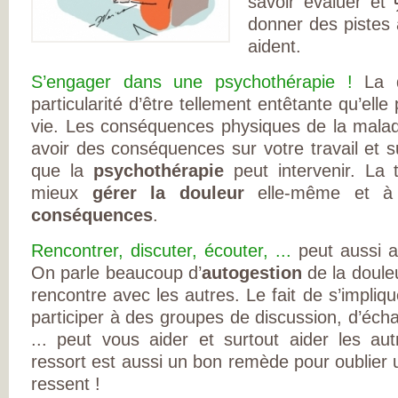
savoir évaluer et
L’ARTHROSE !
L’ARTHROSE N’E
donner des pistes 
PAS...
aident.
L’ARTHROSE EST.
L’ARTHROSE PE
ÊTRE ÉVITÉE
S’engager dans une psychothérapie !
La d
L’ARTHROSE SE
SOIGNE
particularité d’être tellement entêtante qu’elle 
LA RECHERCHE 
vie. Les conséquences physiques de la malad
EN MARCHE
EN SAVOIR PLUS
avoir des conséquences sur votre travail et s
L’ARTHROSE
L’ARTHROSE EN
que la
psychothérapie
peut intervenir. La 
CHIFFRES
mieux
gérer la douleur
elle-même et 
QU’EST-CE QUE
L’ARTHROSE ?
conséquences
.
LES FACTEURS D
RISQUES
LES TRAITEMEN
Rencontrer, discuter, écouter, ...
peut aussi ai
MÉDICAUX
On parle beaucoup d’
autogestion
de la douleu
LES TRAITEMEN
NON
rencontre avec les autres. Le fait de s’impliq
MÉDICAMENTEU
LES TYPES
participer à des groupes de discussion, d’éch
D’ARTHROSE
... peut vous aider et surtout aider les aut
DOULEUR ET
ARTHROSE
ressort est aussi un bon remède pour oublier 
LA DOULEUR
CHRONIQUE
ressent !
RESTEZ AUTONO