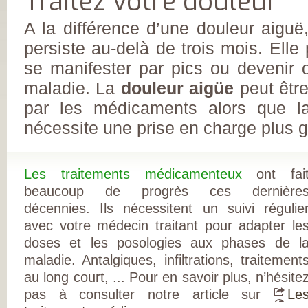
Traitez votre douleur
FRANÇAISE
(CESPHARM)
COFEMER (COLL
A la différence d’une douleur aiguë
ENSEIGNANTS
MÉDECINE PHYS
persiste au-delà de trois mois. Elle 
ET DE
RÉADAPTATION 
se manifester par pics ou devenir 
CONSEIL NATION
DES EXPLOITAN
maladie. La
douleur aigüe
peut êtr
THERMAUX
par les médicaments alors que 
FRANCE
RHUMATISMES
nécessite une prise en charge plus g
CONSEIL NATION
DE L’ORDRE DES
MASSEURS-
KINÉSITHÉRAPE
INSTITUT UPSA 
Les traitements médicamenteux
ont fai
LA DOULEUR
ORDRE NATIONA
beaucoup de progrès ces dernière
DES PÉDICURES-
décennies. Ils nécessitent un suivi régulie
PODOLOGUES
SOCIÉTÉ FRANÇA
avec votre médecin traitant pour adapter le
DE MÉDECINE
PHYSIQUE ET DE
doses et les posologies aux phases de l
RÉADAPTATION
maladie. Antalgiques, infiltrations, traitement
SOCIÉTÉ FRANÇA
DE CHIRURGIE
au long court, ... Pour en savoir plus, n’hésite
ORTHOPÉDIQUE
TRAUMATOLOGI
pas à consulter notre article sur
Le
SOCIÉTÉ FRANÇA