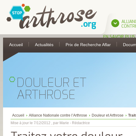
ALLIAN
CONTRE
EN SAVOIR PLUS
L’ALLIANCE
Accueil
Actualités
Prix de Recherche Aflar
Docum
UNE INITIATIVE 
L’AFLAR
LES PARTIES
PRENANTES DE
L’ALLIANCE
ASSOCIATION
FRANÇAISE DE 
DOULEUR ET
ANTI-RHUMATIS
ASSOCIATION
FRANÇAISE POUR
ARTHROSE
RECHERCHE
THERMALE
COLLÈGE FRANÇA
DES MÉDECINS
RHUMATOLOGU
COMITÉ
Accueil
Alliance Nationale contre l’Arthrose
Douleur et Arthrose
Trai
D’ÉDUCATION
SANITAIRE ET
Mise à jour le 7/12/2012 , par Marie - Rédactrice
SOCIALE DE LA
PHARMACIE