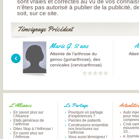
sont vraies et correctes au vu de vos connai
INSATISFAITS
n’êtes pas autorisé à publier de la publicité, 
PARTICIPEZ AUX
soit, sur ce site.
FUTURES ENQU
Témoignage Précédent
Marie G. 51 ans
A
Atteinte de l’arthrose du
Attei
genou (gonarthrose), des
cervicales (cervicarthrose)
L'Alliance
Le Partage
Actualité
En savoir plus sur
Pourquoi un partage
Auto inje
l’Alliance
d’expériences ?
pour mie
comprend
Etats généraux de
Paroles de patients
l’arthrose
Crok sant
Construisons ensemble
mouvemen
Dites Stop à l’Arthrose !
nos brochures sur
10...
l’arthrose
En savoir plus sur
e Journé
l’Arthrose
Vous aussi témoignez !