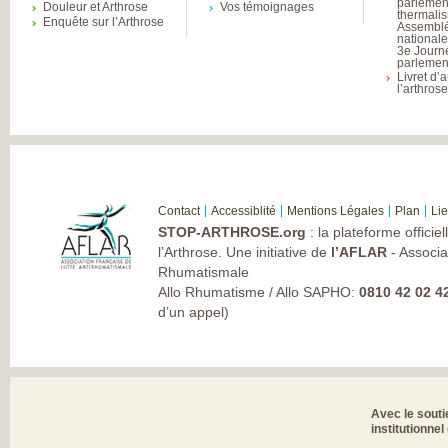
parlemen
Douleur et Arthrose
Vos témoignages
thermali
Enquête sur l’Arthrose
Assembl
national
3e Journ
parlement
Livret d’
l’arthros
Contact
Accessiblité
Mentions Légales
Plan
Li
STOP-ARTHROSE.org
: la plateforme officie
l’Arthrose. Une initiative de
l’AFLAR
- Associa
Rhumatismale
Allo Rhumatisme / Allo SAPHO:
0810 42 02 4
d’un appel)
Avec le souti
institutionnel