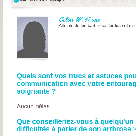
FRANÇAISE
(CESPHARM)
COFEMER (COLL
ENSEIGNANTS
Céline W. 47 ans
MÉDECINE PHYS
ET DE
Atteinte de lombarthrose, lordose et dis
RÉADAPTATION 
CONSEIL NATION
DES EXPLOITAN
THERMAUX
FRANCE
RHUMATISMES
CONSEIL NATION
DE L’ORDRE DES
MASSEURS-
KINÉSITHÉRAPE
INSTITUT UPSA 
Quels sont vos trucs et astuces pou
LA DOULEUR
communication avec votre entourag
ORDRE NATIONA
DES PÉDICURES-
soignante ?
PODOLOGUES
SOCIÉTÉ FRANÇA
DE MÉDECINE
Aucun hélas...
PHYSIQUE ET DE
RÉADAPTATION
SOCIÉTÉ FRANÇA
DE CHIRURGIE
Que conseilleriez-vous à quelqu’un
ORTHOPÉDIQUE
difficultés à parler de son
arthrose
TRAUMATOLOGI
SOCIÉTÉ FRANÇA