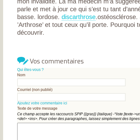
mon invalidité. Là ma médecin m’a suggérée
L’ARTHROSE !
L’ARTHROSE N’E
parle et met à jour ce qui s’est tu tant d’an
PAS...
basse. lordose.
discarthrose
.ostéosclérose.
L’ARTHROSE EST.
L’ARTHROSE PE
’Arthrose’ et tout ceux qu’il porte. Pourquoi 
ÊTRE ÉVITÉE
L’ARTHROSE SE
découvrir.
SOIGNE
LA RECHERCHE 
EN MARCHE
EN SAVOIR PLUS
L’ARTHROSE
L’ARTHROSE EN
Vos commentaires
CHIFFRES
QU’EST-CE QUE
Qui êtes-vous ?
L’ARTHROSE ?
Nom
LES FACTEURS D
RISQUES
LES TRAITEMEN
Courriel (non publié)
MÉDICAUX
LES TRAITEMEN
NON
Ajoutez votre commentaire ici
MÉDICAMENTEU
Texte de votre message
LES TYPES
Ce champ accepte les raccourcis SPIP
{{gras}}
{italique}
-*liste
[texte->ur
D’ARTHROSE
<del>
<ins>
. Pour créer des paragraphes, laissez simplement des lignes
DOULEUR ET
ARTHROSE
LA DOULEUR
CHRONIQUE
RESTEZ AUTONO