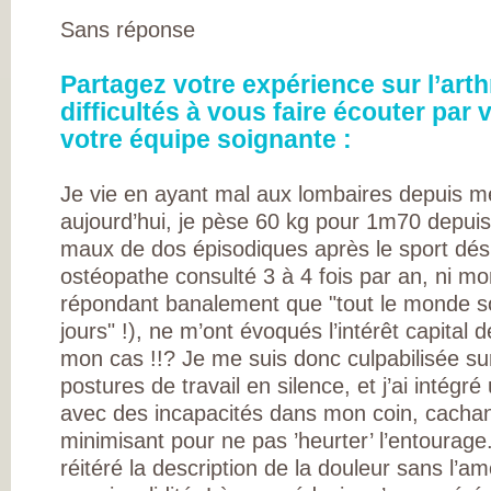
DE RHUMATOLOG
SYNDICAT NATI
Sans réponse
DES MÉDECINS
RHUMATOLOGUE
NOS PARTENAIR
Partagez votre expérience sur l’arth
PIERRE FABRE S
CHAINE THERMA
difficultés à vous faire écouter par
DU SOLEIL
votre équipe soignante :
LABORATOIRES
EXPANSCIENCE
LABORATOIRES
GENEVRIER
Je vie en ayant mal aux lombaires depuis me
ROTTAPHARM
aujourd’hui, je pèse 60 kg pour 1m70 depuis 
MADAUS
PLATEFORME E-
maux de dos épisodiques après le sport dés
SANTÉ SANOIA
EMPATIENT
ostéopathe consulté 3 à 4 fois par an, ni m
ETATS GÉNÉRAU
répondant banalement que "tout le monde s
L’ARTHROSE
NOS ACTIONS E
jours" !), ne m’ont évoqués l’intérêt capital 
2012 ET 2013
LES ETATS
mon cas !!? Je me suis donc culpabilisée 
GÉNÉRAUX EN
postures de travail en silence, et j’ai intégr
PRATIQUE !
9 CHAMPS D’AC
avec des incapacités dans mon coin, cachant
PRIORITAIRES
EVALUER LES 80
minimisant pour ne pas ’heurter’ l’entourage.
PROPOSITIONS
réitéré la description de la douleur sans l’am
ÉMISES
DITES STOP À