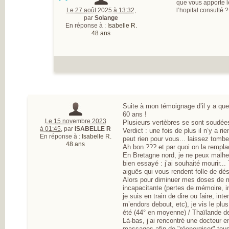
^
que vous apporte l
Le 27 août 2025 à 13:32
,
l’hopital consulté ?
par
Solange
En réponse à :
Isabelle R.
48 ans
Suite à mon témoignage d’il y a que
60 ans !
Le 15 novembre 2023
Plusieurs vertèbres se sont soudées
à 01:45
,
par
ISABELLE R
Verdict : une fois de plus il n’y a rie
En réponse à :
Isabelle R.
peut rien pour vous... laissez tombe
48 ans
Ah bon ??? et par quoi on la rempla
En Bretagne nord, je ne peux malhe
bien essayé : j’ai souhaité mourir..
aiguës qui vous rendent folle de dés
Alors pour diminuer mes doses de m
incapacitante (pertes de mémoire, 
je suis en train de dire ou faire, int
m’endors debout, etc), je vis le plus
été (44° en moyenne) / Thaïlande d
Là-bas, j’ai rencontré une docteur e
massages afin de "réenergiser" tou