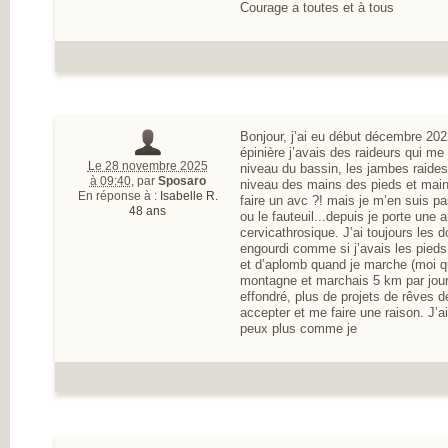
Courage a toutes et à tous
Bonjour, j’ai eu début décembre 20
épinière j’avais des raideurs qui me
Le 28 novembre 2025
niveau du bassin, les jambes raides
à 09:40
,
par
Sposaro
niveau des mains des pieds et mains
En réponse à :
Isabelle R.
faire un avc ?! mais je m’en suis pa
48 ans
ou le fauteuil...depuis je porte une 
cervicathrosique. J’ai toujours les d
engourdi comme si j’avais les pieds g
et d’aplomb quand je marche (moi q
montagne et marchais 5 km par jour.
effondré, plus de projets de rêves de 
accepter et me faire une raison. J’
peux plus comme je