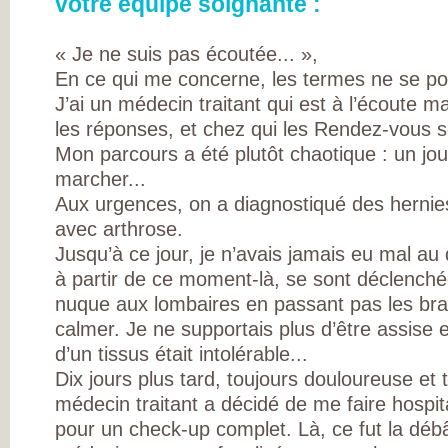
votre équipe soignante :
L’ARTHROSE !
L’ARTHROSE N’E
PAS...
« Je ne suis pas écoutée... »,
L’ARTHROSE EST.
L’ARTHROSE PE
En ce qui me concerne, les termes ne se pos
ÊTRE ÉVITÉE
L’ARTHROSE SE
J’ai un médecin traitant qui est à l’écoute m
SOIGNE
les réponses, et chez qui les Rendez-vous so
LA RECHERCHE 
EN MARCHE
Mon parcours a été plutôt chaotique : un jour
EN SAVOIR PLUS
L’ARTHROSE
marcher...
L’ARTHROSE EN
Aux urgences, on a diagnostiqué des hernie
CHIFFRES
QU’EST-CE QUE
avec arthrose.
L’ARTHROSE ?
LES FACTEURS D
Jusqu’à ce jour, je n’avais jamais eu mal au
RISQUES
à partir de ce moment-là, se sont déclenché
LES TRAITEMEN
MÉDICAUX
nuque aux lombaires en passant pas les bra
LES TRAITEMEN
NON
calmer. Je ne supportais plus d’être assise e
MÉDICAMENTEU
d’un tissus était intolérable...
LES TYPES
D’ARTHROSE
Dix jours plus tard, toujours douloureuse e
DOULEUR ET
ARTHROSE
médecin traitant a décidé de me faire hospi
LA DOULEUR
pour un check-up complet. Là, ce fut la débâc
CHRONIQUE
RESTEZ AUTONO