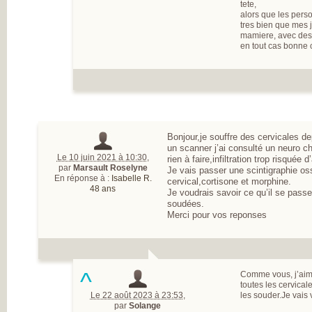
tete,
alors que les pers
tres bien que mes
mamiere, avec des 
en tout cas bonne 
Bonjour,je souffre des cervicales de
un scanner j’ai consulté un neuro ch
Le 10 juin 2021 à 10:30
,
rien à faire,infiltration trop risquée d
par
Marsault Roselyne
Je vais passer une scintigraphie oss
En réponse à :
Isabelle R.
cervical,cortisone et morphine.
48 ans
Je voudrais savoir ce qu’il se passe
soudées.
Merci pour vos reponses
^
Comme vous, j’aim
toutes les cervica
Le 22 août 2023 à 23:53
,
les souder.Je vais 
par
Solange