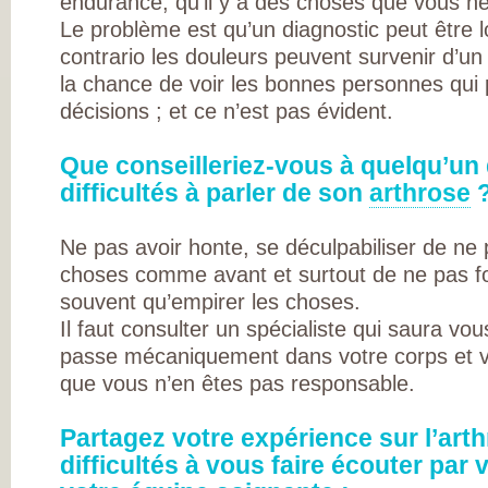
endurance, qu’il y a des choses que vous ne
DE RHUMATOLOG
SYNDICAT NATI
Le problème est qu’un diagnostic peut être l
DES MÉDECINS
contrario les douleurs peuvent survenir d’un 
RHUMATOLOGUE
NOS PARTENAIR
la chance de voir les bonnes personnes qui
PIERRE FABRE S
CHAINE THERMA
décisions ; et ce n’est pas évident.
DU SOLEIL
LABORATOIRES
EXPANSCIENCE
Que conseilleriez-vous à quelqu’un
LABORATOIRES
GENEVRIER
difficultés à parler de son
arthrose
ROTTAPHARM
MADAUS
PLATEFORME E-
Ne pas avoir honte, se déculpabiliser de ne p
SANTÉ SANOIA
EMPATIENT
choses comme avant et surtout de ne pas for
ETATS GÉNÉRAU
souvent qu’empirer les choses.
L’ARTHROSE
NOS ACTIONS E
Il faut consulter un spécialiste qui saura vou
2012 ET 2013
LES ETATS
passe mécaniquement dans votre corps et 
GÉNÉRAUX EN
que vous n’en êtes pas responsable.
PRATIQUE !
9 CHAMPS D’AC
PRIORITAIRES
EVALUER LES 80
Partagez votre expérience sur l’arth
PROPOSITIONS
difficultés à vous faire écouter par
ÉMISES
DITES STOP À