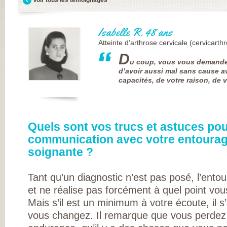
FRANÇAISE
(CESPHARM)
COFEMER (COLL
ENSEIGNANTS
Isabelle R. 48 ans
MÉDECINE PHYS
ET DE
Atteinte d’arthrose cervicale (cervicarth
RÉADAPTATION 
CONSEIL NATION
D
u coup, vous vous demandez
DES EXPLOITAN
THERMAUX
d’avoir aussi mal sans cause a
FRANCE
capacités, de votre raison, de v
RHUMATISMES
CONSEIL NATION
DE L’ORDRE DES
MASSEURS-
KINÉSITHÉRAPE
INSTITUT UPSA 
Quels sont vos trucs et astuces pou
LA DOULEUR
communication avec votre entourag
ORDRE NATIONA
DES PÉDICURES-
soignante ?
PODOLOGUES
SOCIÉTÉ FRANÇA
DE MÉDECINE
Tant qu’un diagnostic n’est pas posé, l’ent
PHYSIQUE ET DE
RÉADAPTATION
et ne réalise pas forcément à quel point vo
SOCIÉTÉ FRANÇA
DE CHIRURGIE
Mais s’il est un minimum à votre écoute, il s’
ORTHOPÉDIQUE
vous changez. Il remarque que vous perdez 
TRAUMATOLOGI
SOCIÉTÉ FRANÇA