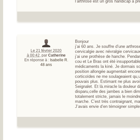
l’arthrose est un gros handicap à pr
Bonjour
j’ai 60 ans. Je souffre d’une arthr
Le 21 février 2020
cervicalgie avec névralgie cervicaux
à 00:42
,
par
Catherine
j’ai une prothèse de hanche. Pendan
En réponse à :
Isabelle R.
cou et Le Bras ont été insupportabl
48 ans
médicaments la kiné. Je dormais sou
position allongée augmentait encore 
corticoïdes ne me soulageaient qu,u
pouvais plus. Estimant ne plus avoi
Seignalet. Et là.miracle la douleur 
disparu,celle des jambes a bien dim
totalement stricte, jamais le moindre
marche. C’est très contraignant, mai
J’avais envie d’en témoigner simpl