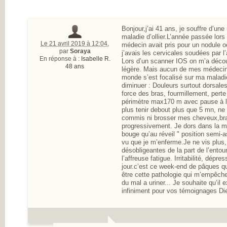
Bonjour,j’ai 41 ans, je souffre d’une
maladie d’ollier.L’année passée lor
Le 21 avril 2019 à 12:04
,
médecin avait pris pour un nodule o
par
Soraya
j’avais les cervicales soudées par 
En réponse à :
Isabelle R.
Lors d’un scanner IOS on m’a décou
48 ans
légère. Mais aucun de mes médecins
monde s’est focalisé sur ma maladi
diminuer : Douleurs surtout dorsales
force des bras, fourmillement, pert
périmètre max170 m avec pause à l’a
plus tenir debout plus que 5 mn, ne
commis ni brosser mes cheveux,bra
progressivement. Je dors dans la mê
bouge qu’au réveil " position semi-a
vu que je m’enferme.Je ne vis plus,
désobligeantes de la part de l’entour
l’affreuse fatigue. Irritabilité, dépr
jour.c’est ce week-end de pâques qu
être cette pathologie qui m’empêche
du mal a uriner... Je souhaite qu’il 
infiniment pour vos témoignages Dieu