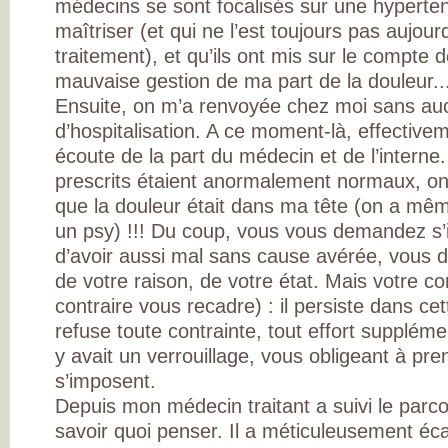
médecins se sont focalisés sur une hypertens
MESUREZ VOTR
DOULEUR
maîtriser (et qui ne l’est toujours pas aujou
TRAITEZ VOTRE
traitement), et qu’ils ont mis sur le compte 
DOULEUR
ENQUÊTE SUR
mauvaise gestion de ma part de la douleur..
L’ARTHROSE
RÉSULTATS DE 
Ensuite, on m’a renvoyée chez moi sans aucu
PREMIÈRE GRAN
d’hospitalisation. A ce moment-là, effectivem
ENQUÊTE NATIO
SUR L’ARTHROSE
écoute de la part du médecin et de l’inter
PARTICIPEZ À LA
GRANDE ENQUÊ
prescrits étaient anormalement normaux, on
POUR CONNAÎTR
que la douleur était dans ma tête (on a mê
VOS ATTENTES
DANS L’ARTHROS
un psy) !!! Du coup, vous vous demandez s’i
L’ARTHROSE, ES
MALADIE DE TO
d’avoir aussi mal sans cause avérée, vous d
L’ARTICULATION
de votre raison, de votre état. Mais votre co
DE NOMBREUX
RÉPONDANTS JE
contraire vous recadre) : il persiste dans cet
ET EN ACTIVITÉ
PROFESSIONNEL
refuse toute contrainte, tout effort suppléme
D’IMPORTANTS
y avait un verrouillage, vous obligeant à pr
BESOINS
THÉRAPEUTIQU
s’imposent.
UN QUOTIDIEN
FORTEMENT
Depuis mon médecin traitant a suivi le parc
PERTURBÉ
savoir quoi penser. Il a méticuleusement éca
DES BESOINS
LARGEMENT