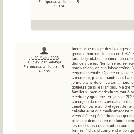
En réponse à :
Isabelle R.
48 ans
Incomprise malgré des blocages à r
grosses hernies discales en 1987. 
Le 25 février 2023
tard. Dégradation continue, en octob
à 17:49
,
par
Solange
des cervicales. Non prise au série
En réponse à :
Isabelle R.
paralysaient, on m’a laisse traîner 
48 ans
cervicobrachiale. Operée en janvier
chirurgien), je suis maintenant han
je me plains de difficultés à marcher
douleurs dans les jambes. Malgré 
familiaux, mon médecin traitant à t
electromyogramme. En janvier 2022,
chirurgien de mes cervicales ont mo
canal lombaire sur 3 étages. Je ne 
calvaire et aucun médicament ne me
viens d’être opérée du genou gauche
et que je dois encore me faire opére
les médecins écouteront un peu mieu
formés ? Quand comprendra t’on qu