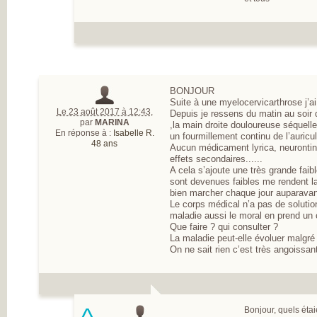
BONJOUR
Suite à une myelocervicarthrose j’a
Le 23 août 2017 à 12:43
,
Depuis je ressens du matin au soir
par
MARINA
,la main droite douloureuse séquel
En réponse à :
Isabelle R.
un fourmillement continu de l’auricul
48 ans
Aucun médicament lyrica, neurontin
effets secondaires......
A cela s’ajoute une très grande fai
sont devenues faibles me rendent l
bien marcher chaque jour auparavan
Le corps médical n’a pas de solution
maladie aussi le moral en prend un c
Que faire ? qui consulter ?
La maladie peut-elle évoluer malgré 
On ne sait rien c’est très angoissan
Bonjour, quels éta