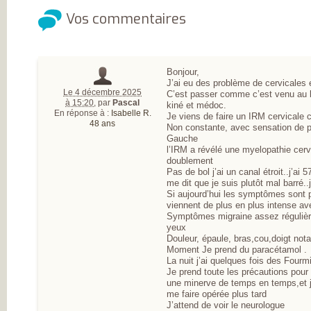
Vos commentaires
Bonjour,
J’ai eu des problème de cervicales e
Le 4 décembre 2025
C’est passer comme c’est venu au 
à 15:20
,
par
Pascal
kiné et médoc.
En réponse à :
Isabelle R.
Je viens de faire un IRM cervicale ca
48 ans
Non constante, avec sensation de p
Gauche
l’IRM a révélé une myelopathie cerv
doublement
Pas de bol j’ai un canal étroit..j’ai
me dit que je suis plutôt mal barré..
Si aujourd’hui les symptômes sont p
viennent de plus en plus intense av
Symptômes migraine assez régulièr
yeux
Douleur, épaule, bras,cou,doigt not
Moment Je prend du paracétamol .
La nuit j’ai quelques fois des Fourm
Je prend toute les précautions pour
une minerve de temps en temps,et je
me faire opérée plus tard
J’attend de voir le neurologue