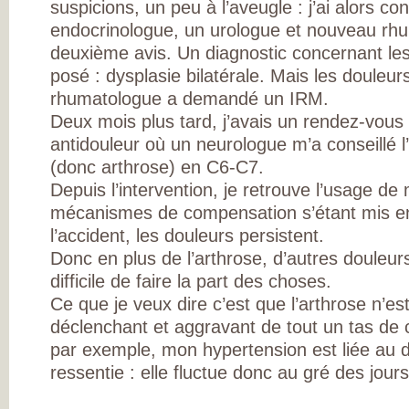
suspicions, un peu à l’aveugle : j’ai alors co
INSATISFAITS
PARTICIPEZ AUX
endocrinologue, un urologue et nouveau rh
FUTURES ENQU
deuxième avis. Un diagnostic concernant le
posé : dysplasie bilatérale. Mais les douleur
rhumatologue a demandé un IRM.
Deux mois plus tard, j’avais un rendez-vous
antidouleur où un neurologue m’a conseillé l’
(donc arthrose) en C6-C7.
Depuis l’intervention, je retrouve l’usage de
mécanismes de compensation s’étant mis en
l’accident, les douleurs persistent.
Donc en plus de l’arthrose, d’autres douleurs 
difficile de faire la part des choses.
Ce que je veux dire c’est que l’arthrose n’est
déclenchant et aggravant de tout un tas de c
par exemple, mon hypertension est liée au 
ressentie : elle fluctue donc au gré des jours