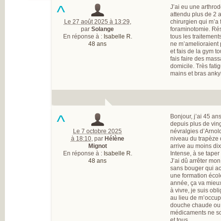
^
J’ai eu une arthro
attendu plus de 2 
Le 27 août 2025 à 13:29
,
chirurgien qui m’a 
par
Solange
foraminotomie. Résu
En réponse à :
Isabelle R.
tous les traitement
48 ans
ne m’amelioraient 
et fais de la gym t
fais faire des massa
domicile. Très fati
mains et bras anky
^
Bonjour, j’ai 45 ans
depuis plus de vin
Le 7 octobre 2025
névralgies d’Arnol
à 18:10
,
par
Hélène
niveau du trapèze 
Mignot
arrive au moins dix
En réponse à :
Isabelle R.
Intense, à se taper
48 ans
J’ai dû arrêter mon
sans bouger qui a
une formation écol
année, ça va mieux 
à vivre, je suis obl
au lieu de m’occup
douche chaude ou 
médicaments ne so
et tous