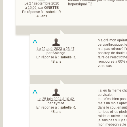
Le 27 septembre 2020
hypersignal T2
à 15:06
,
par
GINETTE
En réponse à :
Isabelle R.
48 ans
^
Malgré mon opérat
cerviarthrosique, le
Le 22 août 2023 à 23:47
,
n’ai pas retrouvé l
par
Solange
pas trop de douleur
En réponse à :
Isabelle R.
faire de l’electrot
48 ans
remboursé à 60% qu
votre cas.
^
j’ai eu la meme c
cervicale,
Le 25 juin 2024 à 10:42
,
tout c’est bien pas
par
symba
mais un mois apres
En réponse à :
Isabelle R.
dans le cou, ensui
48 ans
jambes et les pieds 
raide. et arrivé le s
je sais pas si il y
mon medecin et le