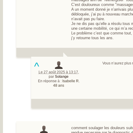
C’est douloureux comme "massages
A un moment donné je n’arrivais plus
débloquée, j’ai pu à nouveau marc
n’avait pas pu faire.
Je ne dis pas qu’elle a résolu tous
une certaine mobilité, ce qui m’a re
Le problème c’est que comme tout, i
j’y retourne tous les ans.
^
Vous n’aurez plus 
Le 27 août 2025 à 13:17
,
par
Solange
En réponse à :
Isabelle R.
48 ans
comment soulager les douleurs suit
rendue necesaire par le diagnostic 