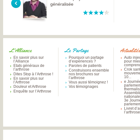
généralisée
L'Alliance
Le Partage
Actualité
En savoir plus sur
Pourquoi un partage
Auto inje
l’Alliance
d’expériences ?
pour mie
comprend
Etats généraux de
Paroles de patients
l’arthrose
Crok sant
Construisons ensemble
mouvemen
Dites Stop à l’Arthrose !
nos brochures sur
10...
l’arthrose
En savoir plus sur
e Journé
l’Arthrose
Vous aussi témoignez !
parlemen
Douleur et Arthrose
Vos témoignages
thermali
Enquête sur l’Arthrose
Assembl
national
3e Journ
parlement
Livret d’
l’arthros