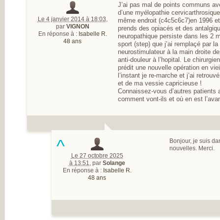
J’ai pas mal de points communs avec
d’une myélopathie cervicarthrosique 
Le 4 janvier 2014 à 18:03
,
même endroit (c4c5c6c7)en 1996 et 
par
VIGNON
prends des opiacés et des antalgiqu
En réponse à :
Isabelle R.
neuropathique persiste dans les 2 mai
48 ans
sport (step) que j’ai remplaçé par la
neurostimulateur à la main droite de
anti-douleur à l’hopital. Le chirurgi
prédit une nouvelle opération en viei
l’instant je re-marche et j’ai retrou
et de ma vessie capricieuse !
Connaissez-vous d’autres patients 
comment vont-ils et où en est l’ava
^
Bonjour, je suis da
nouvelles. Merci.
Le 27 octobre 2025
à 13:51
,
par
Solange
En réponse à :
Isabelle R.
48 ans