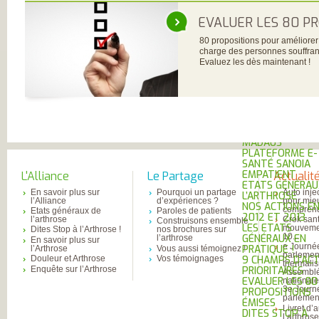
DE RHUMATOLOG
SYNDICAT NATI
EVALUER LES 80 PR
DES MÉDECINS
RHUMATOLOGUE
80 propositions pour améliorer l
NOS PARTENAIR
charge des personnes souffrant
PIERRE FABRE S
Evaluez les dès maintenant !
CHAINE THERMA
DU SOLEIL
LABORATOIRES
EXPANSCIENCE
LABORATOIRES
GENEVRIER
ROTTAPHARM
MADAUS
PLATEFORME E-
SANTÉ SANOIA
EMPATIENT
L'Alliance
Le Partage
Actualit
ETATS GÉNÉRAU
En savoir plus sur
Pourquoi un partage
Auto inje
L’ARTHROSE
l’Alliance
d’expériences ?
pour mie
NOS ACTIONS E
comprend
Etats généraux de
Paroles de patients
2012 ET 2013
l’arthrose
Crok sant
Construisons ensemble
LES ETATS
mouvemen
Dites Stop à l’Arthrose !
nos brochures sur
10...
GÉNÉRAUX EN
l’arthrose
En savoir plus sur
e Journé
PRATIQUE !
l’Arthrose
Vous aussi témoignez !
parlemen
Douleur et Arthrose
Vos témoignages
9 CHAMPS D’AC
thermali
Enquête sur l’Arthrose
PRIORITAIRES
Assembl
EVALUER LES 80
national
3e Journ
PROPOSITIONS
parlement
ÉMISES
Livret d’
DITES STOP À
l’arthros