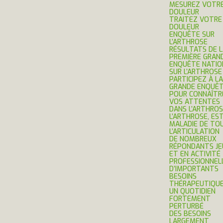
MESUREZ VOTR
DOULEUR
TRAITEZ VOTRE
DOULEUR
ENQUÊTE SUR
L’ARTHROSE
RÉSULTATS DE 
PREMIÈRE GRAN
ENQUÊTE NATIO
SUR L’ARTHROSE
PARTICIPEZ À LA
GRANDE ENQUÊ
POUR CONNAÎTR
VOS ATTENTES
DANS L’ARTHROS
L’ARTHROSE, ES
MALADIE DE TO
L’ARTICULATION
DE NOMBREUX
RÉPONDANTS JE
ET EN ACTIVITÉ
PROFESSIONNEL
D’IMPORTANTS
BESOINS
THÉRAPEUTIQU
UN QUOTIDIEN
FORTEMENT
PERTURBÉ
DES BESOINS
LARGEMENT