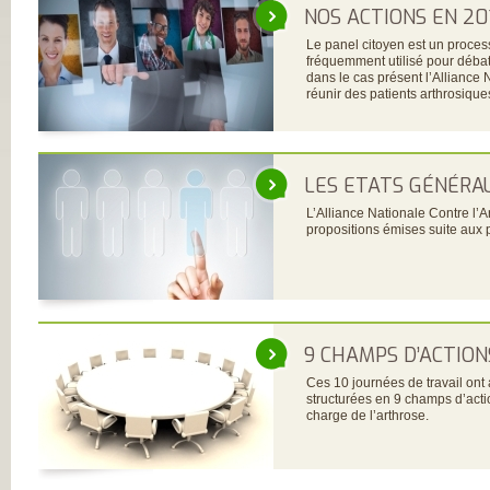
FRANÇAISE
NOS ACTIONS EN 20
(CESPHARM)
COFEMER (COLL
Le panel citoyen est un proces
ENSEIGNANTS
fréquemment utilisé pour débat
MÉDECINE PHYS
dans le cas présent l’Alliance 
ET DE
réunir des patients arthrosiques
RÉADAPTATION 
CONSEIL NATION
DES EXPLOITAN
THERMAUX
FRANCE
LES ETATS GÉNÉRAU
RHUMATISMES
CONSEIL NATION
L’Alliance Nationale Contre l’
DE L’ORDRE DES
propositions émises suite aux 
MASSEURS-
KINÉSITHÉRAPE
INSTITUT UPSA 
LA DOULEUR
ORDRE NATIONA
DES PÉDICURES-
PODOLOGUES
SOCIÉTÉ FRANÇA
9 CHAMPS D’ACTION
DE MÉDECINE
PHYSIQUE ET DE
Ces 10 journées de travail ont 
RÉADAPTATION
structurées en 9 champs d’actio
SOCIÉTÉ FRANÇA
charge de l’arthrose.
DE CHIRURGIE
ORTHOPÉDIQUE
TRAUMATOLOGI
SOCIÉTÉ FRANÇA