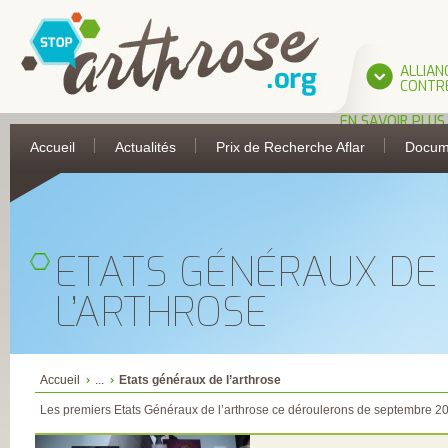
ALLIAN
CONTRE
EN SAVOIR PLUS
L’ALLIANCE
Accueil
Actualités
Prix de Recherche Aflar
Docum
UNE INITIATIVE 
L’AFLAR
LES PARTIES
PRENANTES DE
L’ALLIANCE
ASSOCIATION
FRANÇAISE DE 
ETATS GÉNÉRAUX DE
ANTI-RHUMATIS
ASSOCIATION
FRANÇAISE POUR
L’ARTHROSE
RECHERCHE
THERMALE
COLLÈGE FRANÇA
DES MÉDECINS
RHUMATOLOGU
COMITÉ
Accueil
...
Etats généraux de l’arthrose
D’ÉDUCATION
SANITAIRE ET
Les premiers Etats Généraux de l’arthrose ce déroulerons de septembre 20
SOCIALE DE LA
PHARMACIE