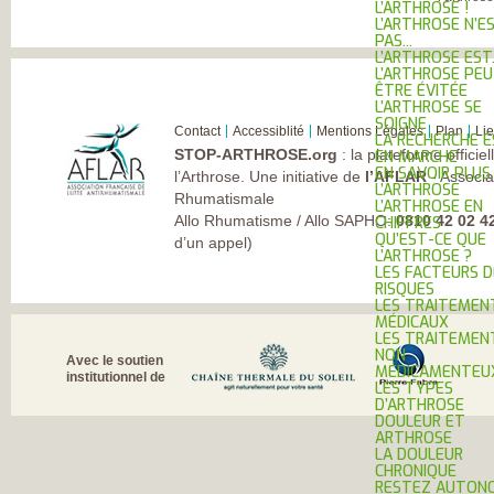
L’ARTHROSE !
L’ARTHROSE N’E
PAS...
L’ARTHROSE EST.
L’ARTHROSE PE
ÊTRE ÉVITÉE
L’ARTHROSE SE
SOIGNE
Contact
Accessiblité
Mentions Légales
Plan
Li
LA RECHERCHE 
STOP-ARTHROSE.org
: la plateforme officie
EN MARCHE
EN SAVOIR PLUS
l’Arthrose. Une initiative de
l’AFLAR
- Associa
L’ARTHROSE
Rhumatismale
L’ARTHROSE EN
Allo Rhumatisme / Allo SAPHO:
0810 42 02 4
CHIFFRES
QU’EST-CE QUE
d’un appel)
L’ARTHROSE ?
LES FACTEURS D
RISQUES
LES TRAITEMEN
MÉDICAUX
LES TRAITEMEN
NON
Avec le soutien
MÉDICAMENTEU
institutionnel de
LES TYPES
D’ARTHROSE
DOULEUR ET
ARTHROSE
LA DOULEUR
CHRONIQUE
RESTEZ AUTONO