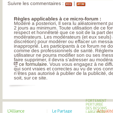
MESUREZ VOTR
Suivre les commentaires :
|
DOULEUR
TRAITEZ VOTRE
DOULEUR
ENQUÊTE SUR
Règles applicables à ce micro-forum :
L’ARTHROSE
Modéré a posteriori, Il sera lu aléatoirement 
RÉSULTATS DE 
2 jours au minimum. Toute utilisation de ce fo
PREMIÈRE GRAN
respect et honnêteté que ce soit de la part des
ENQUÊTE NATIO
SUR L’ARTHROSE
modérateurs. Les modérateurs (et eux seuls) a
PARTICIPEZ À LA
discrétion) pour modérer ou effacer un messag
GRANDE ENQUÊ
inapproprié. Les participants à ce forum ne d
POUR CONNAÎTR
comme des professionnels de santé. Réglem
VOS ATTENTES
utilisateur ne pourra modifier son ou ses mess
DANS L’ARTHROS
L’ARTHROSE, ES
faire supprimer, il devra s'adresser au modérat
MALADIE DE TO
ce formulaire.
Vous vous engagez à ne diffu
L’ARTICULATION
qui sont vraies et correctes au vu de vos con
DE NOMBREUX
n’êtes pas autorisé à publier de la publicité, 
RÉPONDANTS JE
soit, sur ce site.
ET EN ACTIVITÉ
PROFESSIONNEL
D’IMPORTANTS
BESOINS
THÉRAPEUTIQU
UN QUOTIDIEN
FORTEMENT
PERTURBÉ
DES BESOINS
L'Alliance
Le Partage
Actualit
LARGEMENT