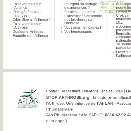
INSATISFAITS
En savoir plus sur
Pourquoi un partage
Auto inje
PARTICIPEZ AUX
l’Alliance
d’expériences ?
pour mie
comprend
FUTURES ENQU
Etats généraux de
Paroles de patients
l’arthrose
Crok sant
Construisons ensemble
mouvemen
Dites Stop à l’Arthrose !
nos brochures sur
10...
l’arthrose
En savoir plus sur
e Journé
l’Arthrose
Vous aussi témoignez !
parlemen
Douleur et Arthrose
Vos témoignages
thermali
Enquête sur l’Arthrose
Assembl
national
3e Journ
parlement
Livret d’
l’arthros
Contact
Accessiblité
Mentions Légales
Plan
Li
STOP-ARTHROSE.org
: la plateforme officie
l’Arthrose. Une initiative de
l’AFLAR
- Associa
Rhumatismale
Allo Rhumatisme / Allo SAPHO:
0810 42 02 4
d’un appel)