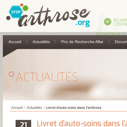
ALLIAN
CONTRE
EN SAVOIR PLUS
L’ALLIANCE
Accueil
Actualités
Prix de Recherche Aflar
Docum
UNE INITIATIVE 
L’AFLAR
LES PARTIES
PRENANTES DE
L’ALLIANCE
ASSOCIATION
FRANÇAISE DE 
ACTUALITÉS
ANTI-RHUMATIS
ASSOCIATION
FRANÇAISE POUR
RECHERCHE
THERMALE
COLLÈGE FRANÇA
DES MÉDECINS
RHUMATOLOGU
COMITÉ
Accueil
Actualités
Livret d’auto-soins dans l’arthrose
D’ÉDUCATION
SANITAIRE ET
SOCIALE DE LA
Livret d’auto-soins dans l
21
PHARMACIE