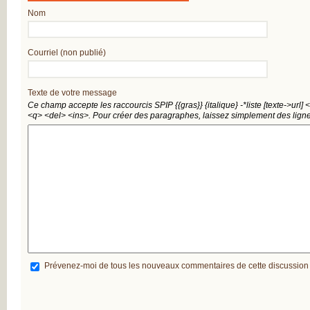
L’ARTHROSE !
Nom
L’ARTHROSE N’E
PAS...
L’ARTHROSE EST.
L’ARTHROSE PE
Courriel (non publié)
ÊTRE ÉVITÉE
L’ARTHROSE SE
SOIGNE
LA RECHERCHE 
Texte de votre message
EN MARCHE
Ce champ accepte les raccourcis SPIP
{{gras}}
{italique}
-*liste
[texte->url]
<
EN SAVOIR PLUS
<q>
<del>
<ins>
. Pour créer des paragraphes, laissez simplement des ligne
L’ARTHROSE
L’ARTHROSE EN
CHIFFRES
QU’EST-CE QUE
L’ARTHROSE ?
LES FACTEURS D
RISQUES
LES TRAITEMEN
MÉDICAUX
LES TRAITEMEN
NON
MÉDICAMENTEU
LES TYPES
D’ARTHROSE
DOULEUR ET
Prévenez-moi de tous les nouveaux commentaires de cette discussion
ARTHROSE
LA DOULEUR
CHRONIQUE
RESTEZ AUTONO