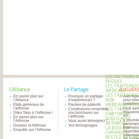
L’ARTHROSE !
L’ARTHROSE N’E
PAS...
L’ARTHROSE EST.
L’ARTHROSE PE
ÊTRE ÉVITÉE
L’ARTHROSE SE
SOIGNE
LA RECHERCHE 
EN MARCHE
EN SAVOIR PLUS
L’ARTHROSE
L’ARTHROSE EN
CHIFFRES
QU’EST-CE QUE
L’ARTHROSE ?
LES FACTEURS D
RISQUES
LES TRAITEMEN
L'Alliance
Le Partage
Actualit
MÉDICAUX
LES TRAITEMEN
En savoir plus sur
Pourquoi un partage
Auto inje
NON
l’Alliance
d’expériences ?
pour mie
comprend
MÉDICAMENTEU
Etats généraux de
Paroles de patients
l’arthrose
Crok sant
LES TYPES
Construisons ensemble
mouvemen
Dites Stop à l’Arthrose !
nos brochures sur
D’ARTHROSE
10...
l’arthrose
En savoir plus sur
DOULEUR ET
e Journé
l’Arthrose
Vous aussi témoignez !
ARTHROSE
parlemen
Douleur et Arthrose
Vos témoignages
LA DOULEUR
thermali
Enquête sur l’Arthrose
Assembl
CHRONIQUE
national
RESTEZ AUTONO
3e Journ