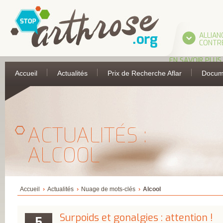
ALLIAN
CONTRE
EN SAVOIR PLUS
L’ALLIANCE
Accueil
Actualités
Prix de Recherche Aflar
Docum
UNE INITIATIVE 
L’AFLAR
LES PARTIES
PRENANTES DE
L’ALLIANCE
ASSOCIATION
FRANÇAISE DE 
ACTUALITÉS :
ANTI-RHUMATIS
ASSOCIATION
FRANÇAISE POUR
ALCOOL
RECHERCHE
THERMALE
COLLÈGE FRANÇA
DES MÉDECINS
RHUMATOLOGU
COMITÉ
Accueil
Actualités
Nuage de mots-clés
Alcool
D’ÉDUCATION
SANITAIRE ET
SOCIALE DE LA
Surpoids et gonalgies : attention !
PHARMACIE
5