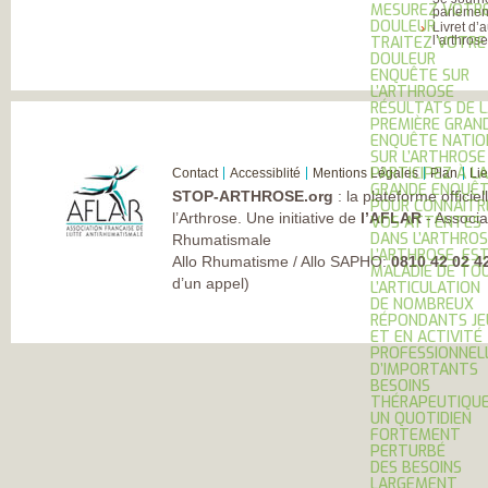
MESUREZ VOTR
parlement
DOULEUR
Livret d’
l’arthros
TRAITEZ VOTRE
DOULEUR
ENQUÊTE SUR
L’ARTHROSE
RÉSULTATS DE 
PREMIÈRE GRAN
ENQUÊTE NATIO
SUR L’ARTHROSE
PARTICIPEZ À LA
Contact
Accessiblité
Mentions Légales
Plan
Li
GRANDE ENQUÊ
STOP-ARTHROSE.org
: la plateforme officie
POUR CONNAÎTR
l’Arthrose. Une initiative de
l’AFLAR
- Associa
VOS ATTENTES
DANS L’ARTHROS
Rhumatismale
L’ARTHROSE, ES
Allo Rhumatisme / Allo SAPHO:
0810 42 02 4
MALADIE DE TO
d’un appel)
L’ARTICULATION
DE NOMBREUX
RÉPONDANTS JE
ET EN ACTIVITÉ
PROFESSIONNEL
D’IMPORTANTS
BESOINS
THÉRAPEUTIQU
UN QUOTIDIEN
FORTEMENT
PERTURBÉ
DES BESOINS
LARGEMENT