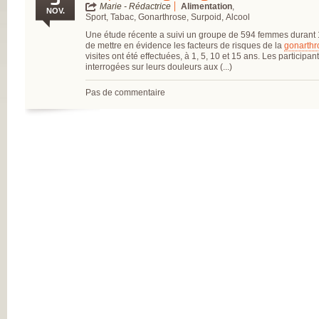
FRANÇAISE
Marie - Rédactrice
Alimentation
,
NOV.
(CESPHARM)
Sport, Tabac, Gonarthrose, Surpoid, Alcool
COFEMER (COLL
ENSEIGNANTS
Une étude récente a suivi un groupe de 594 femmes durant 
MÉDECINE PHYS
de mettre en évidence les facteurs de risques de la
gonarthr
ET DE
visites ont été effectuées, à 1, 5, 10 et 15 ans. Les participan
RÉADAPTATION 
interrogées sur leurs douleurs aux (...)
CONSEIL NATION
DES EXPLOITAN
Pas de commentaire
THERMAUX
FRANCE
RHUMATISMES
CONSEIL NATION
DE L’ORDRE DES
MASSEURS-
KINÉSITHÉRAPE
INSTITUT UPSA 
LA DOULEUR
ORDRE NATIONA
DES PÉDICURES-
PODOLOGUES
SOCIÉTÉ FRANÇA
DE MÉDECINE
PHYSIQUE ET DE
RÉADAPTATION
SOCIÉTÉ FRANÇA
DE CHIRURGIE
ORTHOPÉDIQUE
TRAUMATOLOGI
SOCIÉTÉ FRANÇA