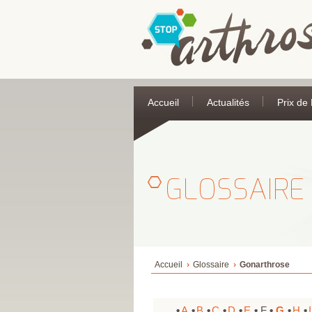
Accueil
Actualités
Prix de
GLOSSAIRE
Accueil
Glossaire
Gonarthrose
A
B
C
D
E
F
G
H
I