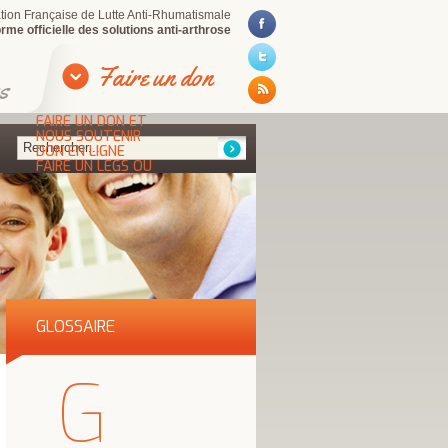
iation Française de Lutte Anti-Rhumatismale
rme officielle des solutions anti-arthrose
Faire un don
s
FAIRE UN DON ET
NOUS SOUTENIR
DON EN LIGNE
FAIRE UN LEGS OU
UNE DONATION
POURQUOI FAIRE UN
DON OU UN LEGS ?
DEVENIR BÉNÉVOLE
GLOSSAIRE
G