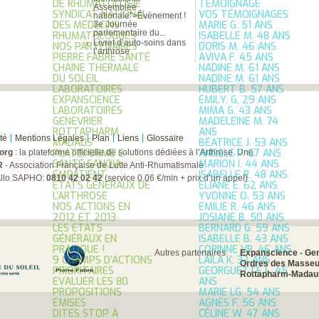
DE RHUMATOLOGIE
TÉMOIGNAGE
Assemblée
SYNDICAT NATIONAL
VOS TÉMOIGNAGES
nationale">Évènement !
DES MÉDECINS
MARIE G. 51 ANS
3e Journée
parlementaire du...
RHUMATOLOGUES
ISABELLE M. 48 ANS
Livret d’auto-soins dans
NOS PARTENAIRES
DORIS M. 46 ANS
l’arthrose
PIERRE FABRE SANTÉ
AVIVA F. 45 ANS
CHAINE THERMALE
NADINE M. 61 ANS
DU SOLEIL
NADINE M. 61 ANS
LABORATOIRES
HUBERT B. 57 ANS
EXPANSCIENCE
EMILY. G, 29 ANS
LABORATOIRES
MIMA G. 43 ANS
GENEVRIER
MADELEINE M. 74
ROTTAPHARM
ANS
té
Mentions Légales
Plan
Liens
Glossaire
MADAUS
BÉATRICE J. 53 ANS
PLATEFORME E-
ANGÈLE P. 67 ANS
org
: la plateforme officielle de solutions dédiées à l’Arthrose. Une
SANTÉ SANOIA
MARION I. 44 ANS
R
- Association Française de Lutte Anti-Rhumatismale
EMPATIENT
ISABELLE R. 48 ANS
Allo SAPHO:
0810 42 02 42
(service 0.06 €/min + prix d’un appel)
ETATS GÉNÉRAUX DE
ELIANE E. 62 ANS
L’ARTHROSE
YVONNE O. 53 ANS
NOS ACTIONS EN
EMILIE R. 46 ANS
2012 ET 2013
JOSIANE B. 50 ANS
LES ETATS
BERNARD G. 59 ANS
GÉNÉRAUX EN
ISABELLE B. 43 ANS
PRATIQUE !
CORINNE VR. 46 ANS
Autres partenaires
Expanscience
-
Gen
9 CHAMPS D’ACTIONS
LAILA K. 32 ANS
Ordres des Masseu
PRIORITAIRES
GEORGUETTE L. 45
Rottapharm-Madau
EVALUER LES 80
ANS
PROPOSITIONS
MARIE LG. 54 ANS
ÉMISES
AGNÈS F. 56 ANS
DITES STOP À
CÉLINE W. 47 ANS