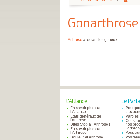
Gonarthrose
Arthrose
affectant les genoux.
L'Alliance
Le Part
En savoir plus sur
Pourquo
l’Alliance
d’expér
Etats généraux de
Paroles 
l’arthrose
Constru
Dites Stop à l’Arthrose !
nos bro
l’arthro
En savoir plus sur
l’Arthrose
Vous aus
Douleur et Arthrose
Vos tém