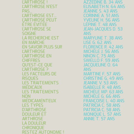
L’ARTHROSE !
AZZEDINE B. 34 ANS
L’ARTHROSE N’EST
ELISABETH N. 64 ANS
PAS...
JEANNE S. 43 ANS
L’ARTHROSE EST...
CORINNE A. 51 ANS
L’ARTHROSE PEUT
YVELINE H. 56 ANS
ÊTRE ÉVITÉE
LÉPINE T. 48 ANS
L’ARTHROSE SE
JEAN-JACQUES D. 53
SOIGNE
ANS
LA RECHERCHE EST
MARYLINE T. 38 ANS
EN MARCHE
LISE G. 62 ANS
EN SAVOIR PLUS SUR
FLORENCE R. 42 ANS
L’ARTHROSE
MICHÈLE J. 56 ANS
L’ARTHROSE EN
NINON C. 75 ANS
CHIFFRES
SWELLO F. 59 ANS
QU’EST-CE QUE
JACQUELINE O. 64
L’ARTHROSE ?
ANS
LES FACTEURS DE
MARTINE F. 57 ANS
RISQUES
CHRISTINE G, 49 ANS
LES TRAITEMENTS
JEANNE V. 53 ANS
MÉDICAUX
ISABELLE R. 48 ANS
LES TRAITEMENTS
MICHÈLE MP. 63 ANS
NON
MICHÈLE G. 66 ANS
MÉDICAMENTEUX
FRANÇOISE L. 40 ANS
LES TYPES
PATRICIA C. 58 ANS
D’ARTHROSE
PATRICIA C. 58 ANS
DOULEUR ET
MONIQUE L. 57 ANS
ARTHROSE
ANNIE T. 57 ANS
LA DOULEUR
CHRONIQUE
RESTEZ AUTONOME !