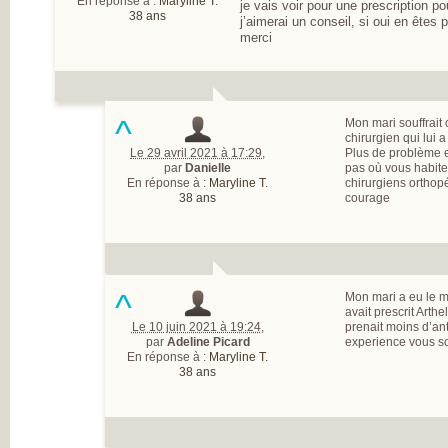
En réponse à :
Maryline T.
je vais voir pour une prescription pour
38 ans
j’aimerai un conseil, si oui en êtes 
merci
^
Mon mari souffrait 
chirurgien qui lui a
Le 29 avril 2021 à 17:29
,
Plus de problème et
par
Danielle
pas où vous habite
En réponse à :
Maryline T.
chirurgiens orthopé
38 ans
courage
^
Mon mari a eu le 
avait prescrit Arth
Le 10 juin 2021 à 19:24
,
prenait moins d’an
par
Adeline Picard
experience vous soi
En réponse à :
Maryline T.
38 ans