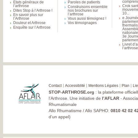
comprend
Etats généraux de
Paroles de patients
l’arthrose
Crok sant
Construisons ensemble
mouvemen
Dites Stop à l’Arthrose !
nos brochures sur
10...
l’arthrose
En savoir plus sur
e Journé
l’Arthrose
Vous aussi témoignez !
parlemen
Douleur et Arthrose
Vos témoignages
thermali
Enquête sur l’Arthrose
Assembl
national
3e Journ
parlement
Livret d’
l’arthros
Contact
Accessiblité
Mentions Légales
Plan
Li
STOP-ARTHROSE.org
: la plateforme officie
l’Arthrose. Une initiative de
l’AFLAR
- Associa
Rhumatismale
Allo Rhumatisme / Allo SAPHO:
0810 42 02 4
d’un appel)