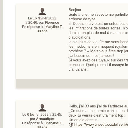
Bonjour.
Suite à une méniscectomie partiell
Le 16 février 2022
arthrose de type
à 20:46
,
par
Florence
3. Depuis ma vie est un enfer. Les d
En réponse à :
Maryline T.
les infiltrations de toutes sortes, n
38 ans
de plus en plus de mal à marcher ca
claudications.
je n’ai plus de vie. Je me sens hand
les médecins s’en moquent royaleme
prothèse ? « Mais vous êtes trop j
j’ai besoin de mes jambes !
Si vous avez des tuyaux sur des tra
preneuse. Quelqu’un a-t-il essayé 
J’ai 52 ans.
Hello, j’ai 33 ans j’ai de l’arthrose a
_Ce qui marche le mieux injection 
Le 6 février 2022 à 21:45
,
deux tu verras c’est vraiment top :
par
Arnaudfpm
Un article dessus :
En réponse à :
Maryline T.
https://www.unpetitboutdelise.fr
38 ans