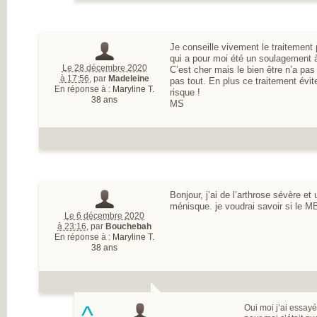
Je conseille vivement le traitemen
qui a pour moi été un soulagement à
Le 28 décembre 2020
C’est cher mais le bien être n’a pas
à 17:56
,
par
Madeleine
pas tout. En plus ce traitement évit
En réponse à :
Maryline T.
risque !
38 ans
MS
Bonjour, j’ai de l’arthrose sévère e
ménisque. je voudrai savoir si le M
Le 6 décembre 2020
à 23:16
,
par
Bouchebah
En réponse à :
Maryline T.
38 ans
^
Oui moi j’ai essay