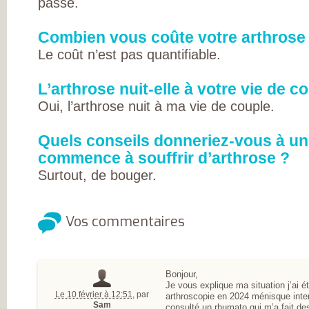
passe.
L’ARTHROSE !
L’ARTHROSE N’E
PAS...
Combien vous coûte votre arthrose
L’ARTHROSE EST.
L’ARTHROSE PE
Le coût n’est pas quantifiable.
ÊTRE ÉVITÉE
L’ARTHROSE SE
SOIGNE
L’arthrose nuit-elle à votre vie de c
LA RECHERCHE 
EN MARCHE
Oui, l’arthrose nuit à ma vie de couple.
EN SAVOIR PLUS
L’ARTHROSE
L’ARTHROSE EN
Quels conseils donneriez-vous à u
CHIFFRES
QU’EST-CE QUE
commence à souffrir d’arthrose ?
L’ARTHROSE ?
LES FACTEURS D
Surtout, de bouger.
RISQUES
LES TRAITEMEN
MÉDICAUX
LES TRAITEMEN
Vos commentaires
NON
MÉDICAMENTEU
LES TYPES
D’ARTHROSE
DOULEUR ET
ARTHROSE
Bonjour,
LA DOULEUR
Je vous explique ma situation j’ai 
CHRONIQUE
Le 10 février à 12:51
,
par
arthroscopie en 2024 ménisque inter
RESTEZ AUTONO
Sam
consulté un rhumato qui m’a fait des 