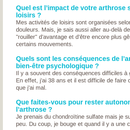
DE RHUMATOLOG
SYNDICAT NATI
Quel est l’impact de votre arthrose 
DES MÉDECINS
loisirs ?
RHUMATOLOGUE
NOS PARTENAIR
Mes activités de loisirs sont organisées selon
PIERRE FABRE S
CHAINE THERMA
douleurs. Mais, je sais aussi aller au-delà de
DU SOLEIL
"rouiller" d’avantage et d’être encore plus g
LABORATOIRES
EXPANSCIENCE
certains mouvements.
LABORATOIRES
GENEVRIER
ROTTAPHARM
Quels sont les conséquences de l’a
MADAUS
PLATEFORME E-
bien-être psychologique ?
SANTÉ SANOIA
EMPATIENT
Il y a souvent des conséquences difficiles à 
ETATS GÉNÉRAU
En effet, j’ai 38 ans et il est difficile de fa
L’ARTHROSE
NOS ACTIONS E
que j’ai mal.
2012 ET 2013
LES ETATS
GÉNÉRAUX EN
Que faites-vous pour rester auton
PRATIQUE !
9 CHAMPS D’AC
l’arthrose ?
PRIORITAIRES
EVALUER LES 80
Je prenais du chondroïtine sulfate mais je su
PROPOSITIONS
peu. Du coup, je bouge et quand il y a une cr
ÉMISES
DITES STOP À