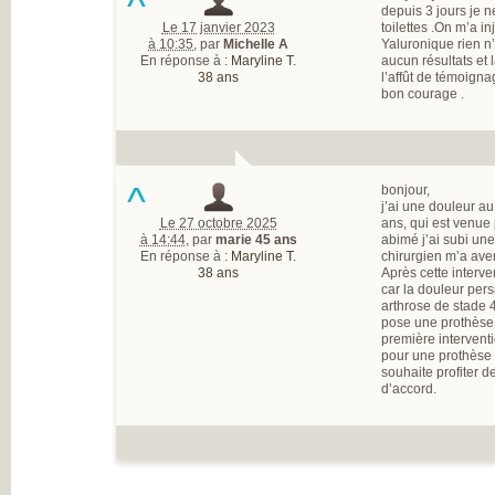
^
depuis 3 jours je 
Le 17 janvier 2023
toilettes .On m’a i
à 10:35
,
par
Michelle A
Yaluronique rien n’
En réponse à :
Maryline T.
aucun résultats et 
38 ans
l’affût de témoigna
bon courage .
^
bonjour,
j’ai une douleur a
Le 27 octobre 2025
ans, qui est venue
à 14:44
,
par
marie 45 ans
abimé j’ai subi une
En réponse à :
Maryline T.
chirurgien m’a aver
38 ans
Après cette interve
car la douleur pers
arthrose de stade 
pose une prothèse 
première interventi
pour une prothèse
souhaite profiter de
d’accord.