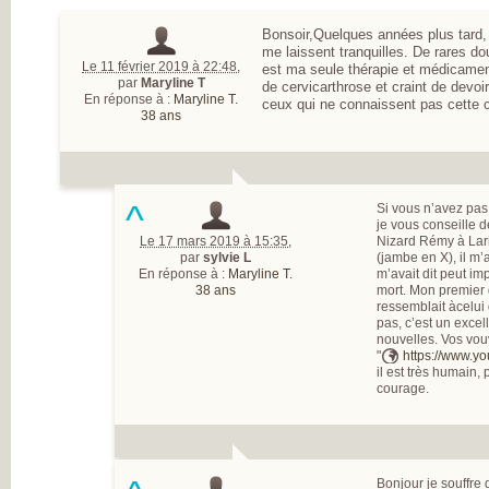
INSATISFAITS
PARTICIPEZ AUX
Bonsoir,Quelques années plus tard,
FUTURES ENQU
me laissent tranquilles. De rares do
Le 11 février 2019 à 22:48
,
est ma seule thérapie et médicame
par
Maryline T
de cervicarthrose et craint de devoi
En réponse à :
Maryline T.
ceux qui ne connaissent pas cette
38 ans
^
Si vous n’avez pas 
je vous conseille 
Le 17 mars 2019 à 15:35
,
Nizard Rémy à Lari
par
sylvie L
(jambe en X), il m’
En réponse à :
Maryline T.
m’avait dit peut im
38 ans
mort. Mon premier 
ressemblait àcelui
pas, c’est un excel
nouvelles. Vos vouv
"
https://www.
il est très humain,
courage.
Bonjour je souffre 