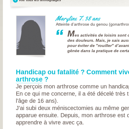
FRANÇAISE
(CESPHARM)
COFEMER (COLL
ENSEIGNANTS
Maryline T. 38 ans
MÉDECINE PHYS
ET DE
Atteinte d’arthrose du genou (gonarthro
RÉADAPTATION 
CONSEIL NATION
M
es activités de loisirs sont
DES EXPLOITAN
THERMAUX
des douleurs. Mais, je sais auss
FRANCE
pour éviter de "rouiller" d’avan
RHUMATISMES
gênée dans la pratique de cer
CONSEIL NATION
DE L’ORDRE DES
MASSEURS-
KINÉSITHÉRAPE
INSTITUT UPSA 
Handicap ou fatalité ? Comment viv
LA DOULEUR
arthrose
?
ORDRE NATIONA
DES PÉDICURES-
Je perçois mon arthrose comme un handica
PODOLOGUES
SOCIÉTÉ FRANÇA
En ce qui me concerne, il a été décelé très 
DE MÉDECINE
l’âge de 16 ans).
PHYSIQUE ET DE
RÉADAPTATION
J’ai subi deux méniscectomies au même geno
SOCIÉTÉ FRANÇA
DE CHIRURGIE
apparue ensuite. Depuis, mon arthrose est di
ORTHOPÉDIQUE
apprendre à vivre avec ça.
TRAUMATOLOGI
SOCIÉTÉ FRANÇA