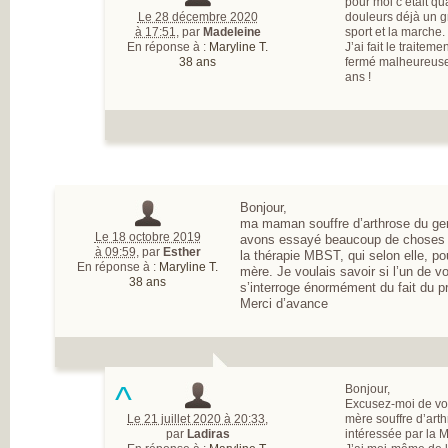
pour moi c’était q
Le 28 décembre 2020
douleurs déjà un gros
à 17:51
,
par
Madeleine
sport et la marche.
En réponse à :
Maryline T.
J’ai fait le traite
38 ans
fermé malheureusem
ans !
Bonjour,
ma maman souffre d’arthrose du ge
Le 18 octobre 2019
avons essayé beaucoup de choses e
à 09:59
,
par
Esther
la thérapie MBST, qui selon elle, po
En réponse à :
Maryline T.
mère. Je voulais savoir si l’un de v
38 ans
s’interroge énormément du fait du pr
Merci d’avance
^
Bonjour,
Excusez-moi de vou
Le 21 juillet 2020 à 20:33
,
mère souffre d’arth
par
Ladiras
intéressée par la 