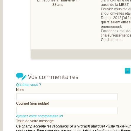
En réponse à :
Maryline T.
J’ai moi-même de l’
38 ans
aussi de la MBST.
Pouvez-vous me dir
si oui ont-elles éta
Depuis 2012 j’ai fa
qui faisaient effet 
énormement.
Pardonnez-moi de 
chaleureusement s
Cordialement.
0
Vos commentaires
Qui êtes-vous ?
Nom
Courriel (non publié)
Ajoutez votre commentaire ici
Texte de votre message
Ce champ accepte les raccourcis SPIP
{{gras}}
{italique}
-*liste
[texte->ur
<del>
<ins>
. Pour créer des paragraphes, laissez simplement des lignes