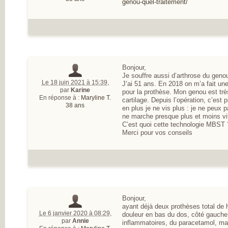
genou-quel-traitement/
Bonjour,
Je souffre aussi d’arthrose du gen
Le 18 juin 2021 à 15:39
,
J’ai 51 ans. En 2018 on m’a fait une
par
Karine
pour la prothèse. Mon genou est trè
En réponse à :
Maryline T.
cartilage. Depuis l’opération, c’est 
38 ans
en plus je ne vis plus : je ne peux 
ne marche presque plus et moins vi
C’est quoi cette technologie MBST ?
Merci pour vos conseils
Bonjour,
ayant déjà deux prothèses total de
Le 6 janvier 2020 à 08:29
,
douleur en bas du dos, côté gauche.
par
Annie
inflammatoires, du paracetamol, mais