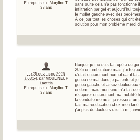
MESUREZ VOTR
En réponse à :
Maryline T.
sans suite cela n’a pas fonctionné i
DOULEUR
38 ans
infiltration par gel et aujourd’hui t
TRAITEZ VOTRE
le mollet gauche avec des oedèmes 
DOULEUR
À ce jour tout les choses qui ont ét
ENQUÊTE SUR
solution pour mon problème merci 
L’ARTHROSE
RÉSULTATS DE 
PREMIÈRE GRAN
ENQUÊTE NATIO
SUR L’ARTHROSE
PARTICIPEZ À LA
GRANDE ENQUÊ
POUR CONNAÎTR
VOS ATTENTES
Bonjour je me suis fait opéré du g
DANS L’ARTHROS
2025 en ambulatoire mais j’ai toujo
L’ARTHROSE, ES
Le 25 novembre 2025
c’était entièrement normal car il fa
MALADIE DE TO
à 03:54
,
par
MOULINEUF
genou normal donc je patiente et je
L’ARTICULATION
Laetitia
genou gauche et assez douloureux c
DE NOMBREUX
En réponse à :
Maryline T.
endormi mais mon kiné m’a fait comp
RÉPONDANTS JE
38 ans
récupérer entièrement ma mobilité 
ET EN ACTIVITÉ
la conduite même si je ressens un p
PROFESSIONNEL
fais ma rééducation chez mon kiné e
D’IMPORTANTS
j’ai plus de douleurs d’ici là mi janvi
BESOINS
THÉRAPEUTIQU
UN QUOTIDIEN
FORTEMENT
PERTURBÉ
DES BESOINS
LARGEMENT