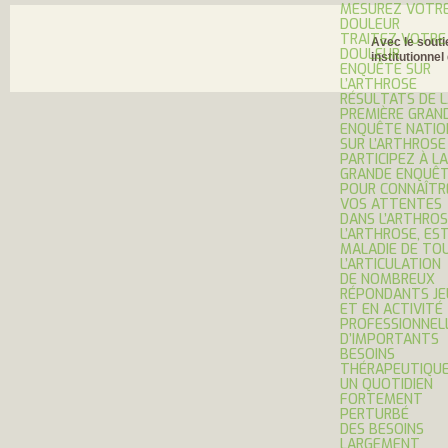
MESUREZ VOTR
DOULEUR
TRAITEZ VOTRE
Avec le souti
DOULEUR
institutionnel
ENQUÊTE SUR
L’ARTHROSE
RÉSULTATS DE 
PREMIÈRE GRAN
ENQUÊTE NATIO
SUR L’ARTHROSE
PARTICIPEZ À LA
GRANDE ENQUÊ
POUR CONNAÎTR
VOS ATTENTES
DANS L’ARTHROS
L’ARTHROSE, ES
MALADIE DE TO
L’ARTICULATION
DE NOMBREUX
RÉPONDANTS JE
ET EN ACTIVITÉ
PROFESSIONNEL
D’IMPORTANTS
BESOINS
THÉRAPEUTIQU
UN QUOTIDIEN
FORTEMENT
PERTURBÉ
DES BESOINS
LARGEMENT