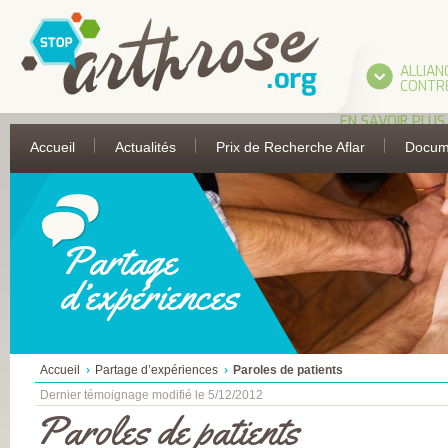
ALLIAN
CONTRE
EN SAVOIR PLUS
L’ALLIANCE
Accueil
Actualités
Prix de Recherche Aflar
Docum
UNE INITIATIVE 
L’AFLAR
LES PARTIES
PRENANTES DE
L’ALLIANCE
ASSOCIATION
FRANÇAISE DE 
Partage
ANTI-RHUMATIS
ASSOCIATION
d’expériences
FRANÇAISE POUR
RECHERCHE
THERMALE
COLLÈGE FRANÇA
DES MÉDECINS
RHUMATOLOGU
Accueil
Partage d’expériences
Paroles de patients
COMITÉ
D’ÉDUCATION
Dernier témoignage modifié le 5/12/2012
SANITAIRE ET
Paroles de patients
SOCIALE DE LA
PHARMACIE