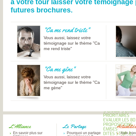
à votre tour laisser votre témoignage 
DE RHUMATOLOG
SYNDICAT NATI
futures brochures.
DES MÉDECINS
RHUMATOLOGUE
NOS PARTENAIR
PIERRE FABRE S
"Ca me rend triste"
CHAINE THERMA
DU SOLEIL
Vous aussi, laissez votre
LABORATOIRES
EXPANSCIENCE
témoignage sur le thème "Ca
LABORATOIRES
me rend triste"
GENEVRIER
ROTTAPHARM
MADAUS
PLATEFORME E-
"Ca me gêne"
SANTÉ SANOIA
EMPATIENT
Vous aussi, laissez votre
ETATS GÉNÉRAU
témoignage sur le thème "Ca
L’ARTHROSE
me gène"
NOS ACTIONS E
2012 ET 2013
LES ETATS
GÉNÉRAUX EN
PRATIQUE !
9 CHAMPS D’AC
PRIORITAIRES
EVALUER LES 80
PROPOSITIONS
L'Alliance
Le Partage
Actualité
ÉMISES
En savoir plus sur
Pourquoi un partage
Auto inje
DITES STOP À