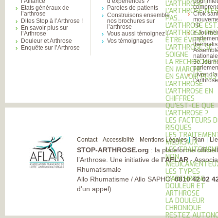
l’Alliance
d’expériences ?
pour mie
L’ARTHROSE !
comprend
Etats généraux de
Paroles de patients
L’ARTHROSE N’E
l’arthrose
Crok sant
Construisons ensemble
PAS...
mouvemen
Dites Stop à l’Arthrose !
nos brochures sur
L’ARTHROSE EST.
10...
l’arthrose
En savoir plus sur
L’ARTHROSE PE
e Journé
l’Arthrose
Vous aussi témoignez !
parlemen
ÊTRE ÉVITÉE
Douleur et Arthrose
Vos témoignages
thermali
L’ARTHROSE SE
Enquête sur l’Arthrose
Assembl
SOIGNE
national
LA RECHERCHE 
3e Journ
parlement
EN MARCHE
Livret d’
EN SAVOIR PLUS
l’arthros
L’ARTHROSE
L’ARTHROSE EN
CHIFFRES
QU’EST-CE QUE
L’ARTHROSE ?
LES FACTEURS D
RISQUES
LES TRAITEMEN
Contact
Accessiblité
Mentions Légales
Plan
Li
MÉDICAUX
LES TRAITEMEN
STOP-ARTHROSE.org
: la plateforme officie
NON
l’Arthrose. Une initiative de
l’AFLAR
- Associa
MÉDICAMENTEU
Rhumatismale
LES TYPES
D’ARTHROSE
Allo Rhumatisme / Allo SAPHO:
0810 42 02 4
DOULEUR ET
d’un appel)
ARTHROSE
LA DOULEUR
CHRONIQUE
RESTEZ AUTONO