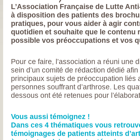
FRANÇAISE
L’Association Française de Lutte An
(CESPHARM)
COFEMER (COLL
à disposition des patients des brochu
ENSEIGNANTS
MÉDECINE PHYS
pratiques, pour vous aider à agir contr
ET DE
RÉADAPTATION 
quotidien et souhaite que le contenu r
CONSEIL NATION
DES EXPLOITAN
possible vos préoccupations et vos q
THERMAUX
FRANCE
RHUMATISMES
CONSEIL NATION
Pour ce faire, l’association a réuni une 
DE L’ORDRE DES
MASSEURS-
sein d’un comité de rédaction dédié afin
KINÉSITHÉRAPE
INSTITUT UPSA 
principaux sujets de préoccupation liés 
LA DOULEUR
ORDRE NATIONA
personnes souffrant d’arthrose. Les qua
DES PÉDICURES-
dessous ont été retenues pour l’élabora
PODOLOGUES
SOCIÉTÉ FRANÇA
DE MÉDECINE
PHYSIQUE ET DE
RÉADAPTATION
Vous aussi témoignez !
SOCIÉTÉ FRANÇA
DE CHIRURGIE
Dans ces 4 thématiques vous retrouv
ORTHOPÉDIQUE
témoignages de patients atteints d’ar
TRAUMATOLOGI
SOCIÉTÉ FRANÇA