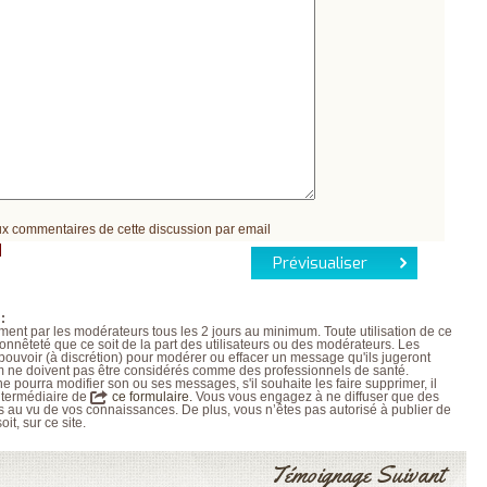
L’ARTHROSE !
AZZEDINE B. 34 ANS
L’ARTHROSE N’EST
ELISABETH N. 64 ANS
PAS...
JEANNE S. 43 ANS
L’ARTHROSE EST...
CORINNE A. 51 ANS
L’ARTHROSE PEUT
YVELINE H. 56 ANS
ÊTRE ÉVITÉE
LÉPINE T. 48 ANS
L’ARTHROSE SE
JEAN-JACQUES D. 53
SOIGNE
ANS
LA RECHERCHE EST
MARYLINE T. 38 ANS
EN MARCHE
LISE G. 62 ANS
EN SAVOIR PLUS SUR
FLORENCE R. 42 ANS
L’ARTHROSE
MICHÈLE J. 56 ANS
L’ARTHROSE EN
NINON C. 75 ANS
CHIFFRES
SWELLO F. 59 ANS
x commentaires de cette discussion par email
QU’EST-CE QUE
JACQUELINE O. 64
L’ARTHROSE ?
ANS
LES FACTEURS DE
MARTINE F. 57 ANS
RISQUES
CHRISTINE G, 49 ANS
LES TRAITEMENTS
JEANNE V. 53 ANS
MÉDICAUX
ISABELLE R. 48 ANS
:
rement par les modérateurs tous les 2 jours au minimum. Toute utilisation de ce
LES TRAITEMENTS
MICHÈLE MP. 63 ANS
honnêteté que ce soit de la part des utilisateurs ou des modérateurs. Les
NON
MICHÈLE G. 66 ANS
 pouvoir (à discrétion) pour modérer ou effacer un message qu'ils jugeront
MÉDICAMENTEUX
FRANÇOISE L. 40 ANS
um ne doivent pas être considérés comme des professionnels de santé.
LES TYPES
PATRICIA C. 58 ANS
 pourra modifier son ou ses messages, s'il souhaite les faire supprimer, il
ntermédiaire de
ce formulaire.
Vous vous engagez à ne diffuser que des
D’ARTHROSE
PATRICIA C. 58 ANS
es au vu de vos connaissances. De plus, vous n’êtes pas autorisé à publier de
DOULEUR ET
MONIQUE L. 57 ANS
it, sur ce site.
ARTHROSE
ANNIE T. 57 ANS
LA DOULEUR
CHRONIQUE
Témoignage Suivant
RESTEZ AUTONOME !