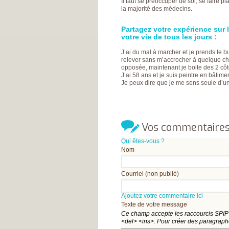
Il faut se préoccuper de soi, se faire 
la majorité des médecins.
Partagez votre expérience sur 
votre vie de tous les jours :
J’ai du mal à marcher et je prends le
relever sans m’accrocher à quelque cho
opposée, maintenant je boite des 2 côt
J’ai 58 ans et je suis peintre en bâtime
Je peux dire que je me sens seule d’une
Vos commentaire
Qui êtes-vous ?
Nom
Courriel (non publié)
Ajoutez votre commentaire ici
Texte de votre message
Ce champ accepte les raccourcis SPI
<del>
<ins>
. Pour créer des paragraph