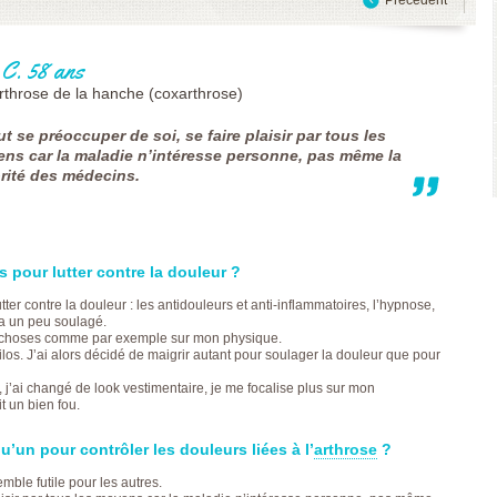
FRANÇAISE
POURQUOI PARLER
(CESPHARM)
DE VOTRE
COFEMER (COLLÈGE
DOULEUR ?
ENSEIGNANTS
LES TRAITEMENTS
 C. 58 ans
MÉDECINE PHYSIQUE
MÉDICAMENTEUX
ET DE
CONTRE L’ARTHROSE
arthrose de la hanche (coxarthrose)
RÉADAPTATION MPR)
LES TRAITEMENTS
CONSEIL NATIONAL
NON
aut se préoccuper de soi, se faire plaisir par tous les
DES EXPLOITANTS
MÉDICAMENTEUX
THERMAUX
COMMENT ÉVALUER
ns car la maladie n’intéresse personne, pas même la
FRANCE
VOTRE DOULEUR ?
rité des médecins.
RHUMATISMES
COMMENT ÉVALUER
CONSEIL NATIONAL
VOTRE QUALITÉ DE
DE L’ORDRE DES
VIE
MASSEURS-
L’ARTHROSE AU
KINÉSITHÉRAPEUTES
TRAVAIL
INSTITUT UPSA DE
COMMENT LIMITER
 pour lutter contre la douleur ?
LA DOULEUR
LE HANDICAP LIÉ À
ORDRE NATIONAL
L’ARTHROSE ?
er contre la douleur : les antidouleurs et anti-inflammatoires, l’hypnose,
DES PÉDICURES-
L’ARTHROSE ET LES
’a un peu soulagé.
PODOLOGUES
ACTIVITÉS
s choses comme par exemple sur mon physique.
SOCIÉTÉ FRANÇAISE
QUOTIDIENNES
los. J’ai alors décidé de maigrir autant pour soulager la douleur que pour
DE MÉDECINE
L’ARTHROSE : UN
PHYSIQUE ET DE
HANDICAP SOCIAL ET
j’ai changé de look vestimentaire, je me focalise plus sur mon
RÉADAPTATION
FAMILIAL
t un bien fou.
SOCIÉTÉ FRANÇAISE
COMMENT ÉVALUER
DE CHIRURGIE
VOTRE AUTONOMIE ?
’un pour contrôler les douleurs liées à l’
arthrose
?
ORTHOPÉDIQUE ET
VOUS AUSSI
TRAUMATOLOGIQUE
TÉMOIGNEZ !
mble futile pour les autres.
SOCIÉTÉ FRANÇAISE
LAISSEZ VOTRE