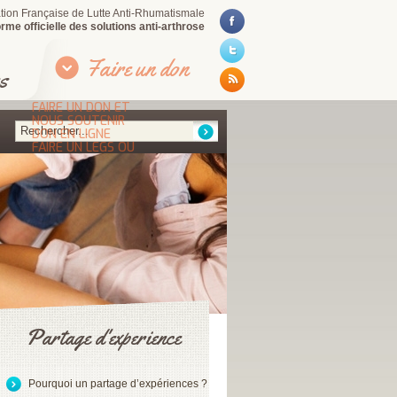
iation Française de Lutte Anti-Rhumatismale
rme officielle des solutions anti-arthrose
Faire un don
s
FAIRE UN DON ET
NOUS SOUTENIR
DON EN LIGNE
FAIRE UN LEGS OU
UNE DONATION
POURQUOI FAIRE UN
DON OU UN LEGS ?
DEVENIR BÉNÉVOLE
Partage d'experience
Pourquoi un partage d’expériences ?