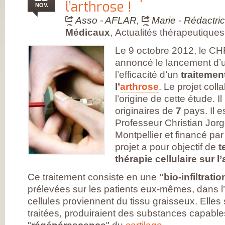
FRANÇAISE
l’arthrose !
NOV.
(CESPHARM)
COFEMER (COLL
Asso - AFLAR
,
Marie - Rédactri
ENSEIGNANTS
Médicaux
,
Actualités thérapeutiques
MÉDECINE PHYS
ET DE
RÉADAPTATION 
Le 9 octobre 2012, le CH
CONSEIL NATION
annoncé le lancement d’u
DES EXPLOITAN
THERMAUX
l’efficacité d’un
traitement
FRANCE
RHUMATISMES
l’
arthrose
. Le projet coll
CONSEIL NATION
l’origine de cette étude. 
DE L’ORDRE DES
MASSEURS-
originaires de
7
pays. Il e
KINÉSITHÉRAPE
Professeur Christian Jo
INSTITUT UPSA 
LA DOULEUR
Montpellier et financé pa
ORDRE NATIONA
DES PÉDICURES-
projet a pour objectif de
t
PODOLOGUES
thérapie cellulaire sur l
SOCIÉTÉ FRANÇA
DE MÉDECINE
PHYSIQUE ET DE
Ce traitement consiste en une
"bio-infiltrat
RÉADAPTATION
prélevées sur les patients eux-mêmes, dans l’
SOCIÉTÉ FRANÇA
DE CHIRURGIE
cellules proviennent du tissu graisseux. Elles
ORTHOPÉDIQUE
traitées, produiraient des substances capables
TRAUMATOLOGI
SOCIÉTÉ FRANÇA