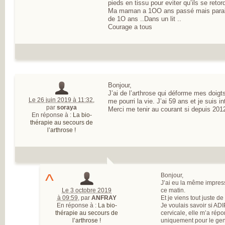
pieds en tissu pour eviter qu’ils se reto
INSATISFAITS
Ma maman a 1OO ans passé mais paralys
PARTICIPEZ AUX
de 1O ans ..Dans un lit ..
FUTURES ENQU
Courage a tous
Bonjour,
J’ai de l’arthrose qui déforme mes doigts
Le 26 juin 2019 à 11:32
,
me pourri la vie. J’ai 59 ans et je suis i
par
soraya
Merci me tenir au courant si depuis 201
En réponse à :
La bio-
thérapie au secours de
l’arthrose !
^
Bonjour,
J’ai eu la même impres
Le 3 octobre 2019
ce matin.
à 09:59
,
par
ANFRAY
Et je viens tout juste d
En réponse à :
La bio-
Je voulais savoir si AD
thérapie au secours de
cervicale, elle m’a rép
l’arthrose !
uniquement pour le ge