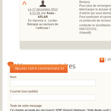
^
Bonjour,
Pour plus de renseignem
Le 17 décembre 2012
télécharger le dossier d
à 12:18
,
par
Asso -
d’article qui vous donne
AFLAR
Pour participer et savoi
En réponse à :
La bio-
ce protocole de recherc
thérapie au secours de
contacter le secrétariat
l’arthrose !
0467337231.
A bientôt
0
|
10
Vos commentaires
Qui êtes-vous ?
Ajoutez votre commentaire ici
Nom
Courriel (non publié)
Texte de votre message
Ce champ accepte les raccourcis SPIP
{{gras}}
{italique}
-*liste
[texte->url]
<