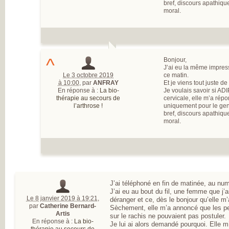
bref, discours apathiqu
moral.
^
Bonjour,
J’ai eu la même impres
Le 3 octobre 2019
ce matin.
à 10:00
,
par
ANFRAY
Et je viens tout juste d
En réponse à :
La bio-
Je voulais savoir si AD
thérapie au secours de
cervicale, elle m’a rép
l’arthrose !
uniquement pour le ge
bref, discours apathiqu
moral.
J’ai téléphoné en fin de matinée, au nu
J’ai eu au bout du fil, une femme que j’a
Le 8 janvier 2019 à 19:21
,
déranger et ce, dès le bonjour qu’elle m
par
Catherine Bernard-
Sèchement, elle m’a annoncé que les p
Artis
sur le rachis ne pouvaient pas postuler.
En réponse à :
La bio-
Je lui ai alors demandé pourquoi. Elle m’