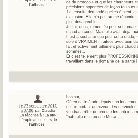
thérapie au secours de
de du protocole et que les chercheurs en
l’arthrose !
précisions apportées de façon toujours 
J’ai ensuite demandé quelles étaient les
exclusion. Elle n’a pas su me répondre,
plus désagréable
Je l’ai, donc, remerciée pour son amabili
chaud au coeur. Mais elle avait déjà rac
Il est à souhaiter que pour cette étude,
soient VRAIMENT traitées avec bien d
fait effectivement tellement plus chaud
sommes...
Et c’est tellement plus PROFESSIONNEL
travaillant dans le domaine de la santé !
bonjour,
Où en cette étude depuis son lancement
Le 27 septembre 2017
ou - important au niveau des cervicales 
à 07:06
,
par
Claudia
voudrai arrêter de prendre les anti infla
En réponse à :
La bio-
"naturelle m’intéresse.Merci.
thérapie au secours de
l’arthrose !