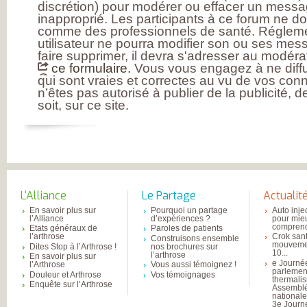
discrétion) pour modérer ou effacer un messag
inapproprié. Les participants à ce forum ne d
comme des professionnels de santé. Réglem
utilisateur ne pourra modifier son ou ses mess
faire supprimer, il devra s'adresser au modérat
ce formulaire.
Vous vous engagez à ne diffu
qui sont vraies et correctes au vu de vos con
n’êtes pas autorisé à publier de la publicité, 
soit, sur ce site.
L'Alliance
Le Partage
Actualit
En savoir plus sur
Pourquoi un partage
Auto inje
l’Alliance
d’expériences ?
pour mie
comprend
Etats généraux de
Paroles de patients
l’arthrose
Crok sant
Construisons ensemble
mouvemen
Dites Stop à l’Arthrose !
nos brochures sur
10...
l’arthrose
En savoir plus sur
e Journé
l’Arthrose
Vous aussi témoignez !
parlemen
Douleur et Arthrose
Vos témoignages
thermali
Enquête sur l’Arthrose
Assembl
national
3e Journ