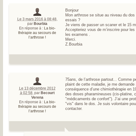
Bonjour
Mon arthrose se situe au niveau du dos ,
Le 3 mars 2016 à 08:48
,
essais ?
par
Bourbia
Je viens de passer un scaner et le 15 m
En réponse à :
La bio-
Accepteriez vous de m’inscrire pour les 
thérapie au secours de
les examens .
l’arthrose !
Merci.
Z.Bourbia
75ans, de l’arthrose partout... Comme p
plaint de cette maladie, je me demande 
Le 13 décembre 2012
conséquence d’une chimiothérapie en 1
à 02:58
,
par
Becourt
des doses pharamineuses (cis-platine, co
Verena
"médicaments de confort"). J’ai une prot
En réponse à :
La bio-
"vis" dans le dos. Je suis volontaire po
thérapie au secours de
contacter.
l’arthrose !