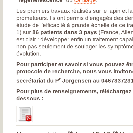
"
régénérescence
" du
cartilage
.
DE RHUMATOLOG
SYNDICAT NATI
Les premiers travaux réalisés sur le lapin et l
DES MÉDECINS
RHUMATOLOGUE
prometteurs. Ils ont permis d’engagés des de
NOS PARTENAIR
PIERRE FABRE S
étude de l’efficacité à grande échelle de ce t
CHAINE THERMA
1) sur
86 patients dans 3 pays
(France, Allema
DU SOLEIL
LABORATOIRES
est clair : développer enfin un traitement capa
EXPANSCIENCE
non pas seulement de soulager les symptômes
LABORATOIRES
GENEVRIER
évolution.
ROTTAPHARM
MADAUS
Pour participer et savoir si vous pouvez êt
PLATEFORME E-
SANTÉ SANOIA
protocole de recherche, nous vous invitons
EMPATIENT
ETATS GÉNÉRAU
r
secrétariat du P
Jorgensen au 0467337231
L’ARTHROSE
NOS ACTIONS E
2012 ET 2013
Pour plus de renseignements, téléchargez 
LES ETATS
dessous :
GÉNÉRAUX EN
PRATIQUE !
9 CHAMPS D’AC
PRIORITAIRES
EVALUER LES 80
PROPOSITIONS
ÉMISES
DITES STOP À