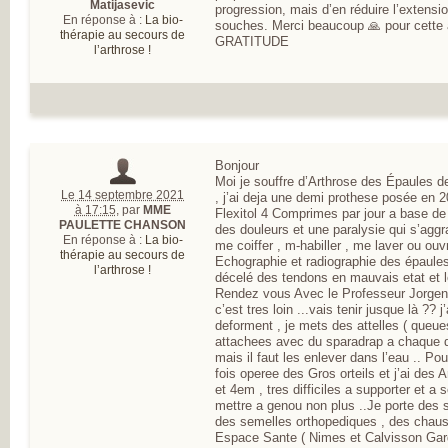
Matijasevic
MESUREZ VOTR
progression, mais d’en réduire l’extensio
En réponse à :
La bio-
DOULEUR
souches. Merci beaucoup 🙏 pour cette 
thérapie au secours de
TRAITEZ VOTRE
GRATITUDE
l’arthrose !
DOULEUR
ENQUÊTE SUR
L’ARTHROSE
RÉSULTATS DE 
PREMIÈRE GRAN
ENQUÊTE NATIO
SUR L’ARTHROSE
PARTICIPEZ À LA
Bonjour
GRANDE ENQUÊ
Moi je souffre d’Arthrose des Épaules de
POUR CONNAÎTR
Le 14 septembre 2021
, j’ai deja une demi prothese posée en 
VOS ATTENTES
à 17:15
,
par
MME
Flexitol 4 Comprimes par jour a base de
DANS L’ARTHROS
PAULETTE CHANSON
des douleurs et une paralysie qui s’ag
L’ARTHROSE, ES
En réponse à :
La bio-
me coiffer , m-habiller , me laver ou ouvr
MALADIE DE TO
thérapie au secours de
Echographie et radiographie des épaul
L’ARTICULATION
l’arthrose !
DE NOMBREUX
décelé des tendons en mauvais etat et l
RÉPONDANTS JE
Rendez vous Avec le Professeur Jorgens
ET EN ACTIVITÉ
c’est tres loin ...vais tenir jusque là ?? j
PROFESSIONNEL
deforment , je mets des attelles ( queue
D’IMPORTANTS
attachees avec du sparadrap a chaque 
BESOINS
mais il faut les enlever dans l’eau .. Pou
THÉRAPEUTIQU
fois operee des Gros orteils et j’ai des
UN QUOTIDIEN
et 4em , tres difficiles a supporter et a
FORTEMENT
mettre a genou non plus ..Je porte des
PERTURBÉ
des semelles orthopediques , des chau
DES BESOINS
Espace Sante ( Nimes et Calvisson Gard
LARGEMENT