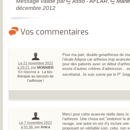
Message validé par
Asso - AFLAR
,
Marie
L’ARTHROSE !
L’ARTHROSE N’E
décembre 2012
PAS...
L’ARTHROSE EST.
L’ARTHROSE PE
ÊTRE ÉVITÉE
L’ARTHROSE SE
Vos commentaires
SOIGNE
LA RECHERCHE 
EN MARCHE
EN SAVOIR PLUS
L’ARTHROSE
L’ARTHROSE EN
Pour ma part, double gonarthrose de stade
CHIFFRES
l’étude Adipoa car arthrose trop avancée
QU’EST-CE QUE
Le 21 novembre 2022
pour des patients avec un début d’arthro
L’ARTHROSE ?
à 20:21
,
par
MONNIER
existe d’autres critères d’admission....
LES FACTEURS D
En réponse à :
La bio-
r
secrétariat. Je suis suivie par le P
Jorge
RISQUES
thérapie au secours de
LES TRAITEMEN
l’arthrose !
MÉDICAUX
LES TRAITEMEN
NON
MÉDICAMENTEU
LES TYPES
D’ARTHROSE
DOULEUR ET
Merci pour cette avancée réelle dans la
ARTHROSE
l’arthrose. Une chose est "endormir la do
LA DOULEUR
Le 7 novembre 2022
CHRONIQUE
ravage, une autre en est d’y inclure une p
à 01:38
,
par
Anica
RESTEZ AUTONO
proposant un véritable soin, celui, non 