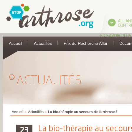
ALLIAN
CONTRE
EN SAVOIR PLUS
L’ALLIANCE
Accueil
Actualités
Prix de Recherche Aflar
Docum
UNE INITIATIVE 
L’AFLAR
LES PARTIES
PRENANTES DE
L’ALLIANCE
ASSOCIATION
FRANÇAISE DE 
ACTUALITÉS
ANTI-RHUMATIS
ASSOCIATION
FRANÇAISE POUR
RECHERCHE
THERMALE
COLLÈGE FRANÇA
DES MÉDECINS
RHUMATOLOGU
COMITÉ
Accueil
Actualités
La bio-thérapie au secours de l’arthrose !
D’ÉDUCATION
SANITAIRE ET
SOCIALE DE LA
La bio-thérapie au secour
23
PHARMACIE