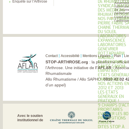
DE RHUMATOLOG
Enquête sur l’Arthrose
Assembl
SYNDICAT NATI
national
DES MÉDECINS
3e Journ
parlement
RHUMATOLOGUE
Livret d’
NOS PARTENAIR
l’arthros
PIERRE FABRE S
CHAINE THERMA
DU SOLEIL
LABORATOIRES
EXPANSCIENCE
LABORATOIRES
GENEVRIER
ROTTAPHARM
Contact
Accessiblité
Mentions Légales
Plan
Li
MADAUS
PLATEFORME E-
STOP-ARTHROSE.org
: la plateforme officie
SANTÉ SANOIA
l’Arthrose. Une initiative de
l’AFLAR
- Associa
EMPATIENT
Rhumatismale
ETATS GÉNÉRAU
L’ARTHROSE
Allo Rhumatisme / Allo SAPHO:
0810 42 02 4
NOS ACTIONS E
d’un appel)
2012 ET 2013
LES ETATS
GÉNÉRAUX EN
PRATIQUE !
9 CHAMPS D’AC
PRIORITAIRES
EVALUER LES 80
Avec le soutien
PROPOSITIONS
institutionnel de
ÉMISES
DITES STOP À