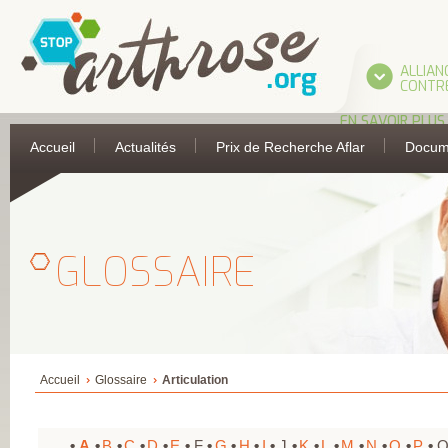
ALLIAN
CONTRE
EN SAVOIR PLUS
L’ALLIANCE
Accueil
Actualités
Prix de Recherche Aflar
Docum
UNE INITIATIVE 
L’AFLAR
LES PARTIES
PRENANTES DE
L’ALLIANCE
ASSOCIATION
FRANÇAISE DE 
GLOSSAIRE
ANTI-RHUMATIS
ASSOCIATION
FRANÇAISE POUR
RECHERCHE
THERMALE
COLLÈGE FRANÇA
DES MÉDECINS
RHUMATOLOGU
COMITÉ
Accueil
Glossaire
Articulation
D’ÉDUCATION
SANITAIRE ET
SOCIALE DE LA
PHARMACIE
A
B
C
D
E
F
G
H
I
J
K
L
M
N
O
P