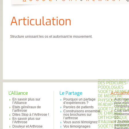
FRANÇAISE
(CESPHARM)
COFEMER (COLL
ENSEIGNANTS
Articulation
MÉDECINE PHYS
ET DE
RÉADAPTATION 
CONSEIL NATION
DES EXPLOITAN
Structure unissant les os et autorisant le mouvement.
THERMAUX
FRANCE
RHUMATISMES
CONSEIL NATION
DE L’ORDRE DES
MASSEURS-
KINÉSITHÉRAPE
INSTITUT UPSA 
LA DOULEUR
ORDRE NATIONA
DES PÉDICURES-
PODOLOGUES
SOCIÉTÉ FRANÇA
L'Alliance
Le Partage
Actualit
DE MÉDECINE
En savoir plus sur
Pourquoi un partage
Auto inje
PHYSIQUE ET DE
l’Alliance
d’expériences ?
pour mie
RÉADAPTATION
comprend
Etats généraux de
Paroles de patients
SOCIÉTÉ FRANÇA
l’arthrose
Crok sant
Construisons ensemble
DE CHIRURGIE
mouvemen
Dites Stop à l’Arthrose !
nos brochures sur
ORTHOPÉDIQUE
10...
l’arthrose
En savoir plus sur
TRAUMATOLOGI
e Journé
l’Arthrose
Vous aussi témoignez !
parlemen
SOCIÉTÉ FRANÇA
Douleur et Arthrose
Vos témoignages
thermali