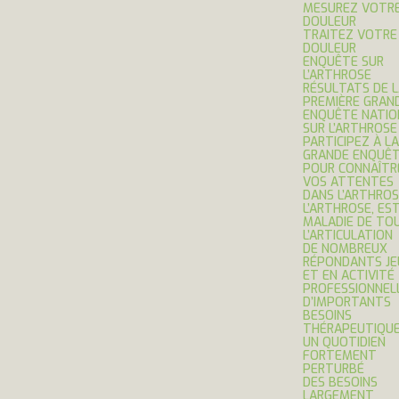
MESUREZ VOTR
DOULEUR
TRAITEZ VOTRE
DOULEUR
ENQUÊTE SUR
L’ARTHROSE
RÉSULTATS DE 
PREMIÈRE GRAN
ENQUÊTE NATIO
SUR L’ARTHROSE
PARTICIPEZ À LA
GRANDE ENQUÊ
POUR CONNAÎTR
VOS ATTENTES
DANS L’ARTHROS
L’ARTHROSE, ES
MALADIE DE TO
L’ARTICULATION
DE NOMBREUX
RÉPONDANTS JE
ET EN ACTIVITÉ
PROFESSIONNEL
D’IMPORTANTS
BESOINS
THÉRAPEUTIQU
UN QUOTIDIEN
FORTEMENT
PERTURBÉ
DES BESOINS
LARGEMENT