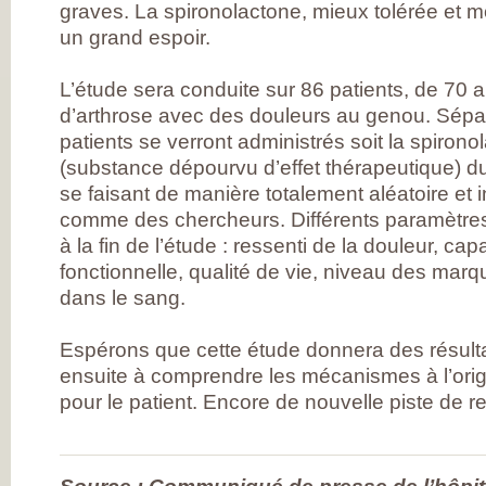
DE RHUMATOLOG
graves. La spironolactone, mieux tolérée et 
SYNDICAT NATI
un grand espoir.
DES MÉDECINS
RHUMATOLOGUE
NOS PARTENAIR
PIERRE FABRE S
L’étude sera conduite sur 86 patients, de 70 an
CHAINE THERMA
d’arthrose avec des douleurs au genou. Sépa
DU SOLEIL
LABORATOIRES
patients se verront administrés soit la spirono
EXPANSCIENCE
(substance dépourvu d’effet thérapeutique) dur
LABORATOIRES
GENEVRIER
se faisant de manière totalement aléatoire et 
ROTTAPHARM
MADAUS
comme des chercheurs. Différents paramètres 
PLATEFORME E-
à la fin de l’étude : ressenti de la douleur, cap
SANTÉ SANOIA
EMPATIENT
fonctionnelle, qualité de vie, niveau des marq
ETATS GÉNÉRAU
dans le sang.
L’ARTHROSE
NOS ACTIONS E
2012 ET 2013
LES ETATS
Espérons que cette étude donnera des résultat
GÉNÉRAUX EN
ensuite à comprendre les mécanismes à l’origi
PRATIQUE !
9 CHAMPS D’AC
pour le patient. Encore de nouvelle piste de r
PRIORITAIRES
EVALUER LES 80
PROPOSITIONS
ÉMISES
DITES STOP À