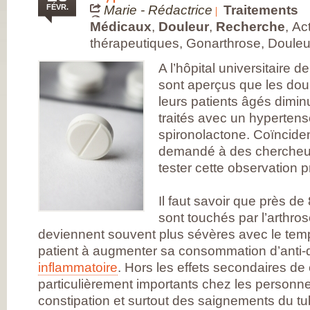
FRANÇAISE
FÉVR.
Marie - Rédactrice
Traitements
(CESPHARM)
COFEMER (COLL
Médicaux
,
Douleur
,
Recherche
,
Act
ENSEIGNANTS
thérapeutiques, Gonarthrose, Douleu
MÉDECINE PHYS
ET DE
RÉADAPTATION 
A l’hôpital universitaire
CONSEIL NATION
sont aperçus que les doul
DES EXPLOITAN
THERMAUX
leurs patients âgés diminu
FRANCE
RHUMATISMES
traités avec un hypertense
CONSEIL NATION
spironolactone. Coïncidenc
DE L’ORDRE DES
MASSEURS-
demandé à des chercheurs
KINÉSITHÉRAPE
tester cette observation 
INSTITUT UPSA 
LA DOULEUR
ORDRE NATIONA
DES PÉDICURES-
Il faut savoir que près d
PODOLOGUES
sont touchés par l’arthr
SOCIÉTÉ FRANÇA
DE MÉDECINE
deviennent souvent plus sévères avec le temps
PHYSIQUE ET DE
patient à augmenter sa consommation d’anti-d
RÉADAPTATION
SOCIÉTÉ FRANÇA
inflammatoire
. Hors les effets secondaires de
DE CHIRURGIE
ORTHOPÉDIQUE
particulièrement importants chez les personn
TRAUMATOLOGI
constipation et surtout des saignements du tu
SOCIÉTÉ FRANÇA