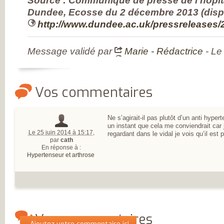
Source : Communiqué de presse de l’hôpita
L’ARTHROSE !
L’ARTHROSE N’E
Dundee, Ecosse du 2 décembre 2013 (dispo
PAS...
http://www.dundee.ac.uk/pressreleases/
L’ARTHROSE EST.
L’ARTHROSE PE
ÊTRE ÉVITÉE
L’ARTHROSE SE
Message validé par
Marie - Rédactrice
- Le
SOIGNE
LA RECHERCHE 
EN MARCHE
EN SAVOIR PLUS
L’ARTHROSE
Vos commentaires
L’ARTHROSE EN
CHIFFRES
QU’EST-CE QUE
L’ARTHROSE ?
Ne s’agirait-il pas plutôt d’un anti hyper
LES FACTEURS D
un instant que cela me conviendrait car 
RISQUES
Le 25 juin 2014 à 15:17
,
regardant dans le vidal je vois qu’il est 
LES TRAITEMEN
par
cath
MÉDICAUX
En réponse à :
LES TRAITEMEN
Hypertenseur et arthrose
NON
MÉDICAMENTEU
LES TYPES
D’ARTHROSE
DOULEUR ET
ARTHROSE
LA DOULEUR
CHRONIQUE
Vos commentaires
RESTEZ AUTONO