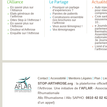
L'Alliance
Le Partage
Actualit
En savoir plus sur
Pourquoi un partage
Auto inje
l’Alliance
d’expériences ?
pour mie
comprend
Etats généraux de
Paroles de patients
l’arthrose
Crok sant
Construisons ensemble
mouvemen
Dites Stop à l’Arthrose !
nos brochures sur
10...
l’arthrose
En savoir plus sur
e Journé
l’Arthrose
Vous aussi témoignez !
parlemen
Douleur et Arthrose
Vos témoignages
thermali
Enquête sur l’Arthrose
Assembl
national
3e Journ
parlement
Livret d’
l’arthros
Contact
Accessiblité
Mentions Légales
Plan
Li
STOP-ARTHROSE.org
: la plateforme officie
l’Arthrose. Une initiative de
l’AFLAR
- Associa
Rhumatismale
Allo Rhumatisme / Allo SAPHO:
0810 42 02 4
d’un appel)