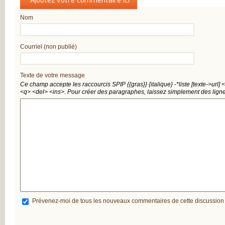
Qui êtes-vous ?
Ajoutez votre commentaire ici
MESUREZ VOTR
DOULEUR
Nom
TRAITEZ VOTRE
DOULEUR
ENQUÊTE SUR
L’ARTHROSE
Courriel (non publié)
RÉSULTATS DE 
PREMIÈRE GRAN
ENQUÊTE NATIO
SUR L’ARTHROSE
Texte de votre message
PARTICIPEZ À LA
Ce champ accepte les raccourcis SPIP
{{gras}}
{italique}
-*liste
[texte->url]
<
GRANDE ENQUÊ
<q>
<del>
<ins>
. Pour créer des paragraphes, laissez simplement des ligne
POUR CONNAÎTR
VOS ATTENTES
DANS L’ARTHROS
L’ARTHROSE, ES
MALADIE DE TO
L’ARTICULATION
DE NOMBREUX
RÉPONDANTS JE
ET EN ACTIVITÉ
PROFESSIONNEL
D’IMPORTANTS
BESOINS
THÉRAPEUTIQU
UN QUOTIDIEN
FORTEMENT
Prévenez-moi de tous les nouveaux commentaires de cette discussion
PERTURBÉ
DES BESOINS
LARGEMENT