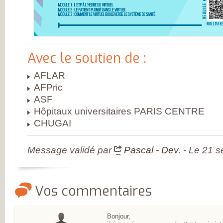
L’ARTHROSE !
L’ARTHROSE N’E
PAS...
L’ARTHROSE EST.
L’ARTHROSE PE
ÊTRE ÉVITÉE
L’ARTHROSE SE
Avec le soutien de :
SOIGNE
LA RECHERCHE 
EN MARCHE
AFLAR
EN SAVOIR PLUS
L’ARTHROSE
AFPric
L’ARTHROSE EN
ASF
CHIFFRES
QU’EST-CE QUE
Hôpitaux universitaires PARIS CENTRE
L’ARTHROSE ?
CHUGAI
LES FACTEURS D
RISQUES
LES TRAITEMEN
MÉDICAUX
Message validé par
Pascal - Dev.
- Le 21 
LES TRAITEMEN
NON
MÉDICAMENTEU
LES TYPES
D’ARTHROSE
Vos commentaires
DOULEUR ET
ARTHROSE
LA DOULEUR
CHRONIQUE
Bonjour,
RESTEZ AUTONO