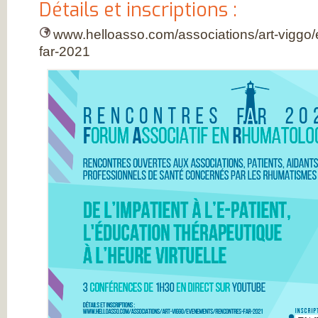
Détails et inscriptions :
DE RHUMATOLOG
SYNDICAT NATI
DES MÉDECINS
www.helloasso.com/associations/art-viggo
RHUMATOLOGUE
NOS PARTENAIR
far-2021
PIERRE FABRE S
CHAINE THERMA
DU SOLEIL
LABORATOIRES
EXPANSCIENCE
LABORATOIRES
GENEVRIER
ROTTAPHARM
MADAUS
PLATEFORME E-
SANTÉ SANOIA
EMPATIENT
ETATS GÉNÉRAU
L’ARTHROSE
NOS ACTIONS E
2012 ET 2013
LES ETATS
GÉNÉRAUX EN
PRATIQUE !
9 CHAMPS D’AC
PRIORITAIRES
EVALUER LES 80
PROPOSITIONS
ÉMISES
DITES STOP À