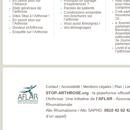
En savoir plus sur
Pourquoi un partage
Auto inje
l’Alliance
d’expériences ?
pour mie
comprend
Etats généraux de
Paroles de patients
l’arthrose
Crok sant
Construisons ensemble
mouvemen
Dites Stop à l’Arthrose !
nos brochures sur
10...
l’arthrose
En savoir plus sur
e Journé
l’Arthrose
Vous aussi témoignez !
parlemen
Douleur et Arthrose
Vos témoignages
thermali
Enquête sur l’Arthrose
Assembl
national
3e Journ
parlement
Livret d’
l’arthros
Contact
Accessiblité
Mentions Légales
Plan
Li
STOP-ARTHROSE.org
: la plateforme officie
l’Arthrose. Une initiative de
l’AFLAR
- Associa
Rhumatismale
Allo Rhumatisme / Allo SAPHO:
0810 42 02 4
d’un appel)