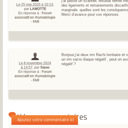
j’ai passé un scanner, résultat hernie int
MESUREZ VOTR
Le 25 mai 2025 à 10:13
,
des ligaments et remaniements discart
DOULEUR
par
LAMOTTE
marginale. quelles sont les conséquenc
TRAITEZ VOTRE
En réponse à :
Forum
Merci d’avance pour vos réponses.
DOULEUR
associatif en rhumatologie
ENQUÊTE SUR
- FAR
L’ARTHROSE
RÉSULTATS DE 
PREMIÈRE GRAN
ENQUÊTE NATIO
SUR L’ARTHROSE
PARTICIPEZ À LA
GRANDE ENQUÊ
POUR CONNAÎTR
Bonjour,j’ai deux irm Rachi lombaire et r
VOS ATTENTES
un irm sacro iliaque négatif , peut on av
DANS L’ARTHROS
Le 8 novembre 2024
négatif ?
L’ARTHROSE, ES
à 14:57
,
par
Siano
MALADIE DE TO
En réponse à :
Forum
L’ARTICULATION
associatif en rhumatologie
DE NOMBREUX
- FAR
RÉPONDANTS JE
ET EN ACTIVITÉ
PROFESSIONNEL
D’IMPORTANTS
BESOINS
THÉRAPEUTIQU
UN QUOTIDIEN
FORTEMENT
Vos commentaires
PERTURBÉ
Qui êtes-vous ?
Ajoutez votre commentaire ici
DES BESOINS
LARGEMENT