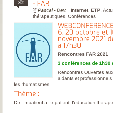
FRANÇAISE
- FAR
OCT.
(CESPHARM)
COFEMER (COLL
Pascal - Dev.
Internet
,
ETP
,
Actu
ENSEIGNANTS
thérapeutiques, Conférences
MÉDECINE PHYS
ET DE
WEBCONFERENCES
RÉADAPTATION 
CONSEIL NATION
6, 20 octobre et 
DES EXPLOITAN
THERMAUX
novembre 2021 d
FRANCE
RHUMATISMES
à 17h30
CONSEIL NATION
DE L’ORDRE DES
Rencontres FAR 2021
MASSEURS-
KINÉSITHÉRAPE
INSTITUT UPSA 
3 conférences de 1h30 
LA DOULEUR
ORDRE NATIONA
Rencontres Ouvertes aux 
DES PÉDICURES-
PODOLOGUES
aidants et professionnel
SOCIÉTÉ FRANÇA
les rhumatismes
DE MÉDECINE
PHYSIQUE ET DE
Thème :
RÉADAPTATION
SOCIÉTÉ FRANÇA
DE CHIRURGIE
De l’impatient à l’e-patient, l’éducation thérape
ORTHOPÉDIQUE
TRAUMATOLOGI
SOCIÉTÉ FRANÇA