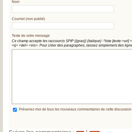
Nom
INSATISFAITS
PARTICIPEZ AUX
FUTURES ENQU
Courriel (non publié)
Texte de votre message
Ce champ accepte les raccourcis SPIP
{{gras}}
{italique}
-*liste
[texte->url]
<
<q>
<del>
<ins>
. Pour créer des paragraphes, laissez simplement des ligne
Prévenez-moi de tous les nouveaux commentaires de cette discussion