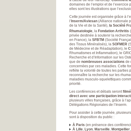
domaines de l’emploi et de l’exercice 
elles sont les illustrations que l’exclusi
Cette journée est organisée grâce à l
l’
Inserm/Aviesan
(Alliance nationale 
de la Vie et de la Santé),
la Société Fr
Rhumatologie
, la
Fondation Arthritis
(
privée destinée à soutenir la recherche 
en France), la
SFBTM
(Société Françai
des Tissus Minéralisés), la
SOFMER
(S
de Médecine et de Réadaptation), le
C
Rhumatismes et Inflammation), le GRI
Recherche et d’Information sur les Ost
que de
nombreuses associations
de 
concernées par ces maladies. Cette for
reflète la volonté de toutes les parties
reconnaître la recherche sur les rhuma
maladies musculo-squelettiques comme
priorité.
Les conférences et débats seront
film
direct avec une participation interact
plusieurs villes françaises, grâce à l’a
Délégations Régionales de l’Inserm.
Pour assister à cette journée, plusieurs
sont à disposition du public :
À Paris
(en présence des conférenci
À Lille
,
Lyon
,
Marseille
,
Montpellier