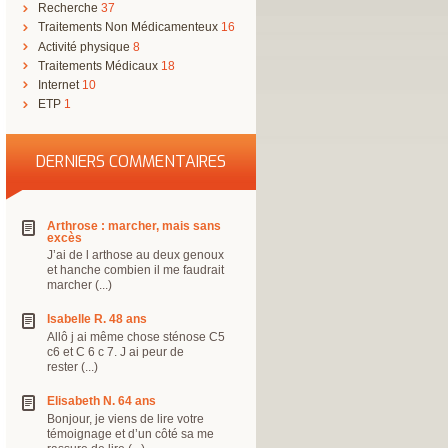
Recherche
37
Traitements Non Médicamenteux
16
Activité physique
8
Traitements Médicaux
18
Internet
10
ETP
1
DERNIERS COMMENTAIRES
Arthrose : marcher, mais sans
excès
J’ai de l arthose au deux genoux
et hanche combien il me faudrait
marcher (...)
Isabelle R. 48 ans
Allô j ai même chose sténose C5
c6 et C 6 c 7. J ai peur de
rester (...)
Elisabeth N. 64 ans
Bonjour, je viens de lire votre
témoignage et d’un côté sa me