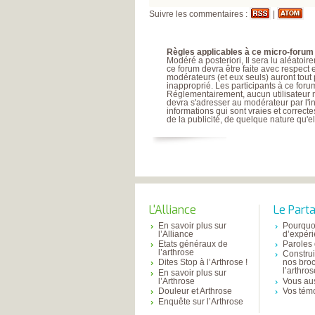
Suivre les commentaires :
|
Règles applicables à ce micro-forum 
Modéré a posteriori, Il sera lu aléatoi
ce forum devra être faite avec respect 
modérateurs (et eux seuls) auront tout
inapproprié. Les participants à ce for
Réglementairement, aucun utilisateur ne
devra s'adresser au modérateur par l'i
informations qui sont vraies et correct
de la publicité, de quelque nature qu'ell
L'Alliance
Le Part
En savoir plus sur
Pourquo
l’Alliance
d’expér
Etats généraux de
Paroles 
l’arthrose
Constru
Dites Stop à l’Arthrose !
nos bro
l’arthro
En savoir plus sur
l’Arthrose
Vous aus
Douleur et Arthrose
Vos tém
Enquête sur l’Arthrose