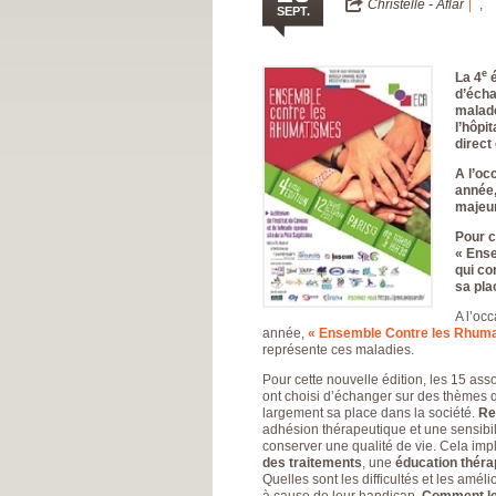
Christelle - Aflar
,
SEPT.
e
La
4
é
d’écha
malade
l’hôpit
direct
A l’oc
année,
majeur
Pour c
« Ens
qui co
sa pla
A l’oc
année,
« Ensemble Contre les Rhum
représente ces maladies.
Pour cette nouvelle édition, les 15 assoc
ont choisi d’échanger sur des thèmes q
largement sa place dans la société.
Re
adhésion thérapeutique et une sensibil
conserver une qualité de vie. Cela im
des traitements
, une
éducation théra
Quelles sont les difficultés et les amél
à cause de leur handicap.
Comment les