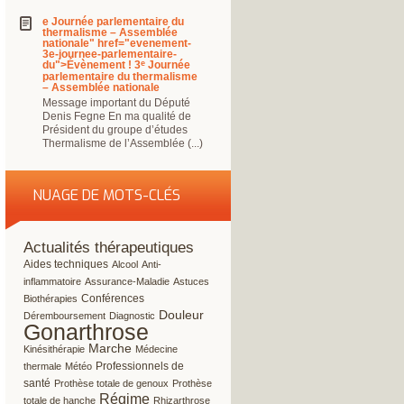
e Journée parlementaire du
thermalisme – Assemblée
nationale" href="evenement-
3e-journee-parlementaire-
e
du">Évènement ! 3
Journée
parlementaire du thermalisme
– Assemblée nationale
Message important du Député
Denis Fegne En ma qualité de
Président du groupe d’études
Thermalisme de l’Assemblée (...)
NUAGE DE MOTS-CLÉS
Actualités thérapeutiques
163/262
64/262
11/262
5/262
Aides techniques
Alcool
Anti-
21/262
15/262
5/262
inflammatoire
Assurance-Maladie
Astuces
89/262
35/262
Conférences
Biothérapies
24/262
108/262
262/262
Douleur
Déremboursement
Diagnostic
Gonarthrose
55/262
115/262
36/262
Marche
Kinésithérapie
Médecine
5/262
84/262
Professionnels de
thermale
Météo
33/262
10/262
santé
Prothèse totale de genoux
Prothèse
122/262
24/262
40/262
Régime
totale de hanche
Rhizarthrose