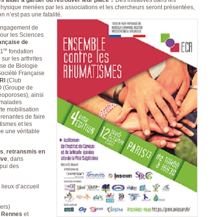
DE RHUMATOLOGIE
TÉMOIGNAGE
physique menées par les associations et les chercheurs seront présentées,
SYNDICAT NATIONAL
VOS TÉMOIGNAGES
on n’est pas une fatalité.
DES MÉDECINS
MARIE G. 51 ANS
RHUMATOLOGUES
ISABELLE M. 48 ANS
’engagement de
NOS PARTENAIRES
DORIS M. 46 ANS
pour les Sciences
PIERRE FABRE SANTÉ
AVIVA F. 45 ANS
ançaise de
CHAINE THERMALE
NADINE M. 61 ANS
re
1
fondation
DU SOLEIL
NADINE M. 61 ANS
sur les arthrites
LABORATOIRES
HUBERT B. 57 ANS
se de Biologie
EXPANSCIENCE
EMILY. G, 29 ANS
ociété Française
LABORATOIRES
MIMA G. 43 ANS
RI
(Club
GENEVRIER
MADELEINE M. 74
O (Groupe de
ROTTAPHARM
ANS
éoporoses), ainsi
MADAUS
BÉATRICE J. 53 ANS
malades
PLATEFORME E-
ANGÈLE P. 67 ANS
te mobilisation
SANTÉ SANOIA
MARION I. 44 ANS
 prenantes de faire
EMPATIENT
ISABELLE R. 48 ANS
tismes et les
ETATS GÉNÉRAUX DE
ELIANE E. 62 ANS
 une véritable
L’ARTHROSE
YVONNE O. 53 ANS
NOS ACTIONS EN
EMILIE R. 46 ANS
2012 ET 2013
JOSIANE B. 50 ANS
és
,
retransmis en
LES ETATS
BERNARD G. 59 ANS
ive
, dans
GÉNÉRAUX EN
ISABELLE B. 43 ANS
ppui des
PRATIQUE !
CORINNE VR. 46 ANS
9 CHAMPS D’ACTIONS
LAILA K. 32 ANS
PRIORITAIRES
GEORGUETTE L. 45
 lieux d’accueil
EVALUER LES 80
ANS
PROPOSITIONS
MARIE LG. 54 ANS
ÉMISES
AGNÈS F. 56 ANS
ers)
DITES STOP À
CÉLINE W. 47 ANS
,
Rennes
et