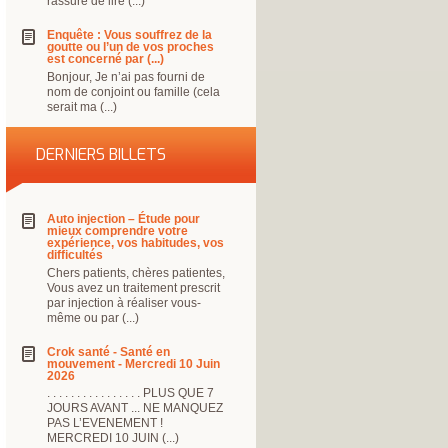
rassure de lire (...)
Enquête : Vous souffrez de la
goutte ou l’un de vos proches
est concerné par (...)
Bonjour, Je n’ai pas fourni de
nom de conjoint ou famille (cela
serait ma (...)
DERNIERS BILLETS
Auto injection – Étude pour
mieux comprendre votre
expérience, vos habitudes, vos
difficultés
Chers patients, chères patientes,
Vous avez un traitement prescrit
par injection à réaliser vous-
même ou par (...)
Crok santé - Santé en
mouvement - Mercredi 10 Juin
2026
. . . . . . . . . . . . . . . . PLUS QUE 7
JOURS AVANT ... NE MANQUEZ
PAS L’EVENEMENT !
MERCREDI 10 JUIN (...)