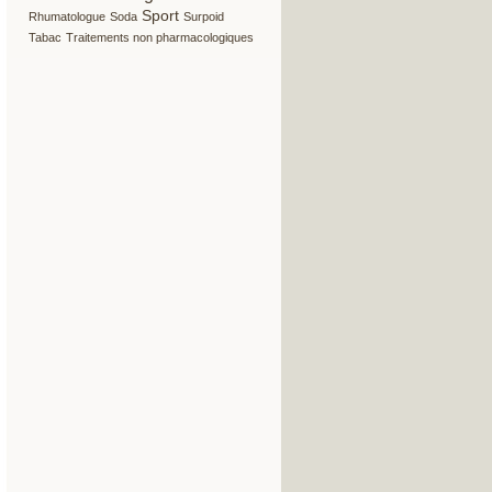
26/262
109/262
33/262
11/262
Sport
Rhumatologue
Soda
Surpoid
4/262
Tabac
Traitements non pharmacologiques