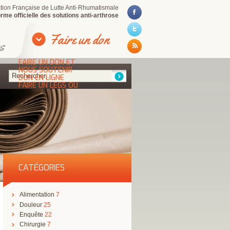
iation Française de Lutte Anti-Rhumatismale
rme officielle des solutions anti-arthrose
Faire un don
s
FAIRE UN DON ET
NOUS SOUTENIR
DON EN LIGNE
FAIRE UN LEGS OU
UNE DONATION
POURQUOI FAIRE UN
DON OU UN LEGS ?
DEVENIR BÉNÉVOLE
CATÉGORIES
Alimentation
7
Douleur
25
Enquête
22
Chirurgie
7