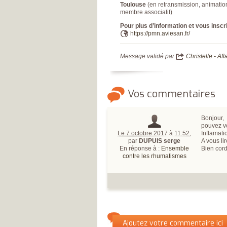
Toulouse
(en retransmission, animatio
membre associatif)
Pour plus d’information et vous inscr
https://pmn.aviesan.fr/
Message validé par
Christelle - Afl
Vos commentaires
Bonjour,
pouvez v
Le 7 octobre 2017 à 11:52
,
Inflamati
par
DUPUIS serge
A vous li
En réponse à :
Ensemble
Bien cord
contre les rhumatismes
Vos commentaires
Qui êtes-vous ?
Ajoutez votre commentaire ici