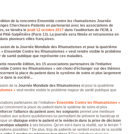
FRANÇAISE
POURQUOI PARLER
(CESPHARM)
DE VOTRE
COFEMER (COLLÈGE
DOULEUR ?
ENSEIGNANTS
LES TRAITEMENTS
MÉDECINE PHYSIQUE
MÉDICAMENTEUX
dition de la rencontre Ensemble contre les rhumatismes
Journée
ET DE
CONTRE L’ARTHROSE
nges Chercheurs-Patients en partenariat avec les associations de
RÉADAPTATION MPR)
LES TRAITEMENTS
s, se tiendra le
jeudi 12 octobre 2017
dans l’auditorium de l’ICM, à
CONSEIL NATIONAL
NON
al Pitié-Salpêtrière (Paris 13).
La journée sera filmée et retransmise en
DES EXPLOITANTS
MÉDICAMENTEUX
dans plusieurs villes françaises.
THERMAUX
COMMENT ÉVALUER
FRANCE
VOTRE DOULEUR ?
casion de la
Journée Mondiale des Rhumatismes
et pour la quatrième
RHUMATISMES
COMMENT ÉVALUER
 « Ensemble Contre les Rhumatismes » veut rendre visible le problème
CONSEIL NATIONAL
VOTRE QUALITÉ DE
 de santé publique que représente ces maladies.
DE L’ORDRE DES
VIE
MASSEURS-
L’ARTHROSE AU
ette nouvelle édition, les 15 associations partenaires de l’initiative
KINÉSITHÉRAPEUTES
TRAVAIL
emble Contre les Rhumatismes »
ont choisi d’échanger sur des thèmes
INSTITUT UPSA DE
COMMENT LIMITER
ncernent la place du patient dans le système de soins et plus largement
LA DOULEUR
LE HANDICAP LIÉ À
ce dans la société...
ORDRE NATIONAL
L’ARTHROSE ?
casion de la
Journée Mondiale des Rhumatismes
et pour la quatrième
DES PÉDICURES-
L’ARTHROSE ET LES
atismes »
veut rendre visible le problème majeur de santé publique que
PODOLOGUES
ACTIVITÉS
SOCIÉTÉ FRANÇAISE
QUOTIDIENNES
DE MÉDECINE
L’ARTHROSE : UN
iations partenaires de l’initiative
« Ensemble Contre les Rhumatismes »
PHYSIQUE ET DE
HANDICAP SOCIAL ET
ui concernent la place du patient dans le système de soins et plus
RÉADAPTATION
FAMILIAL
nforcer l’alliance du patient avec les soignants
permet une meilleure
SOCIÉTÉ FRANÇAISE
COMMENT ÉVALUER
isation aux actions quotidiennes lui permettant de prévenir le handicap et
DE CHIRURGIE
VOTRE AUTONOMIE ?
plique un
dialogue entre le patient et le médecin dans la prise de décision
ORTHOPÉDIQUE ET
VOUS AUSSI
peutique adaptée
à ses besoins. Qu’en est-il dans la réalité, sur le terrain ?
TRAUMATOLOGIQUE
TÉMOIGNEZ !
iorations possibles ? De plus, trop de patients se sentent exclus de la société
SOCIÉTÉ FRANÇAISE
LAISSEZ VOTRE
 aider à garder ou retrouver leur place ?
Des initiatives dans les