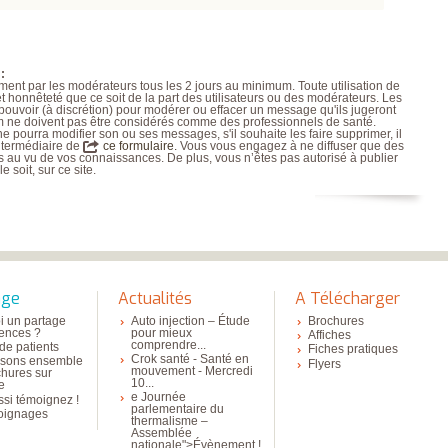
INSATISFAITS
PARTICIPEZ AUX
FUTURES ENQUÊTES
:
rement par les modérateurs tous les 2 jours au minimum. Toute utilisation de
et honnêteté que ce soit de la part des utilisateurs ou des modérateurs. Les
 pouvoir (à discrétion) pour modérer ou effacer un message qu'ils jugeront
um ne doivent pas être considérés comme des professionnels de santé.
 pourra modifier son ou ses messages, s'il souhaite les faire supprimer, il
ntermédiaire de
ce formulaire.
Vous vous engagez à ne diffuser que des
es au vu de vos connaissances. De plus, vous n’êtes pas autorisé à publier
e soit, sur ce site.
age
Actualités
A Télécharger
i un partage
Auto injection – Étude
Brochures
iences ?
pour mieux
Affiches
comprendre...
de patients
Fiches pratiques
Crok santé - Santé en
isons ensemble
Flyers
mouvement - Mercredi
chures sur
10...
se
e Journée
si témoignez !
parlementaire du
oignages
thermalisme –
Assemblée
nationale">Évènement !