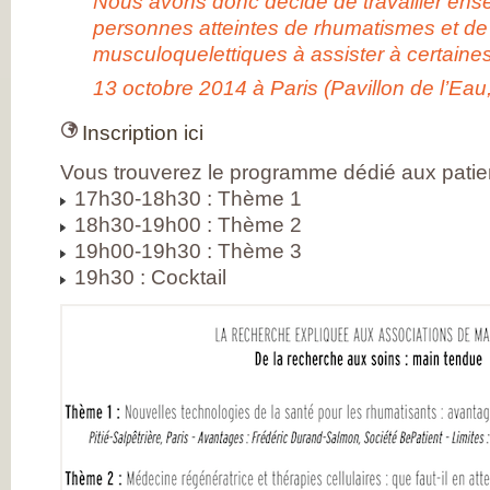
Nous avons donc décidé de travailler ensem
DE RHUMATOLOG
SYNDICAT NATI
personnes atteintes de rhumatismes et de
DES MÉDECINS
musculoquelettiques à assister à certaine
RHUMATOLOGUE
NOS PARTENAIR
13 octobre 2014 à Paris (Pavillon de l’Eau
PIERRE FABRE S
CHAINE THERMA
DU SOLEIL
Inscription ici
LABORATOIRES
EXPANSCIENCE
LABORATOIRES
Vous trouverez le programme dédié aux patien
GENEVRIER
17h30-18h30 : Thème 1
ROTTAPHARM
MADAUS
18h30-19h00 : Thème 2
PLATEFORME E-
19h00-19h30 : Thème 3
SANTÉ SANOIA
EMPATIENT
19h30 : Cocktail
ETATS GÉNÉRAU
L’ARTHROSE
NOS ACTIONS E
2012 ET 2013
LES ETATS
GÉNÉRAUX EN
PRATIQUE !
9 CHAMPS D’AC
PRIORITAIRES
EVALUER LES 80
PROPOSITIONS
ÉMISES
DITES STOP À