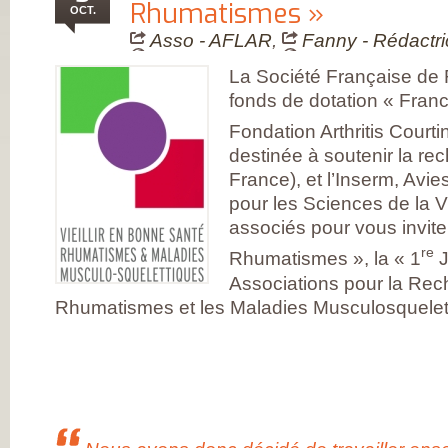
FRANÇAISE
Rhumatismes »
OCT.
(CESPHARM)
COFEMER (COLL
Asso - AFLAR
,
Fanny - Rédactri
ENSEIGNANTS
MÉDECINE PHYS
La Société Française de
ET DE
RÉADAPTATION 
fonds de dotation « Fran
CONSEIL NATION
DES EXPLOITAN
Fondation Arthritis Courti
THERMAUX
FRANCE
destinée à soutenir la rec
RHUMATISMES
France), et l’Inserm, Avie
CONSEIL NATION
DE L’ORDRE DES
pour les Sciences de la V
MASSEURS-
associés pour vous invite
KINÉSITHÉRAPE
INSTITUT UPSA 
re
Rhumatismes », la « 1
J
LA DOULEUR
ORDRE NATIONA
Associations pour la Rec
DES PÉDICURES-
PODOLOGUES
Rhumatismes et les Maladies Musculosquelet
SOCIÉTÉ FRANÇA
DE MÉDECINE
PHYSIQUE ET DE
RÉADAPTATION
SOCIÉTÉ FRANÇA
DE CHIRURGIE
ORTHOPÉDIQUE
TRAUMATOLOGI
SOCIÉTÉ FRANÇA