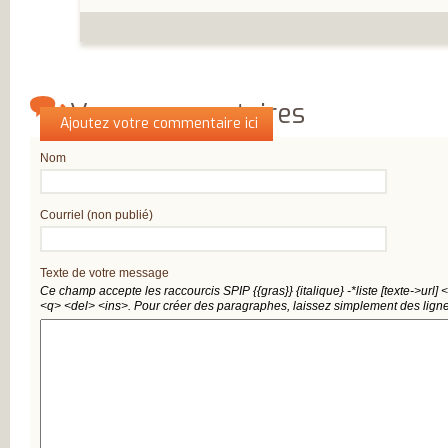
INSATISFAITS
PARTICIPEZ AUX
FUTURES ENQU
Vos commentaires
Qui êtes-vous ?
Ajoutez votre commentaire ici
Nom
Courriel (non publié)
Texte de votre message
Ce champ accepte les raccourcis SPIP
{{gras}}
{italique}
-*liste
[texte->url]
<
<q>
<del>
<ins>
. Pour créer des paragraphes, laissez simplement des ligne