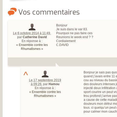
MESUREZ VOTR
DOULEUR
Vos commentaires
TRAITEZ VOTRE
DOULEUR
ENQUÊTE SUR
L’ARTHROSE
Bonjour
RÉSULTATS DE 
Je suis dans le var 83.
PREMIÈRE GRAN
Le 6 octobre 2014 à 11:49
,
Pourquoi ne pas faire ces
ENQUÊTE NATIO
par
Catherine David
Reunions le week end ? ?
SUR L’ARTHROSE
En réponse à :
Cordialement
PARTICIPEZ À LA
« Ensemble contre les
C.DAVID
GRANDE ENQUÊ
Rhumatismes »
POUR CONNAÎTR
VOS ATTENTES
DANS L’ARTHROS
L’ARTHROSE, ES
MALADIE DE TO
L’ARTICULATION
^
Bonjour je sais pas quoi
DE NOMBREUX
quand j’avais entre 11 e
RÉPONDANTS JE
Le 17 septembre 2019
cou au niveau du bassin.
ET EN ACTIVITÉ
à 09:26
,
par
Hamou
des douleurs intenses j
PROFESSIONNEL
En réponse à :
injecté deux infiltration
D’IMPORTANTS
« Ensemble contre les
sport courire un peut v
BESOINS
Rhumatismes »
trou profond j’arrive pa
THÉRAPEUTIQU
a cause de cette maladi
UN QUOTIDIEN
douleurs mon détrui mon
FORTEMENT
tous. ci quelqu’un peut
PERTURBÉ
pour calmer mon cauch
DES BESOINS
LARGEMENT