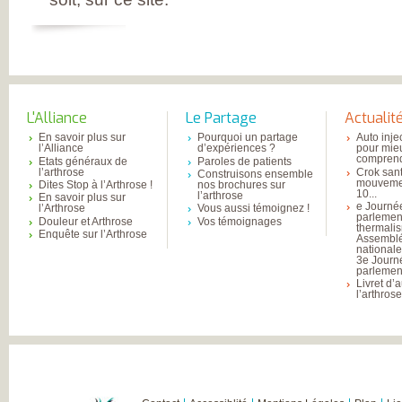
L'Alliance
Le Partage
Actualit
En savoir plus sur
Pourquoi un partage
Auto inje
l’Alliance
d’expériences ?
pour mie
comprend
Etats généraux de
Paroles de patients
l’arthrose
Crok sant
Construisons ensemble
mouvemen
Dites Stop à l’Arthrose !
nos brochures sur
10...
l’arthrose
En savoir plus sur
e Journé
l’Arthrose
Vous aussi témoignez !
parlemen
Douleur et Arthrose
Vos témoignages
thermali
Enquête sur l’Arthrose
Assembl
national
3e Journ
parlement
Livret d’
l’arthros