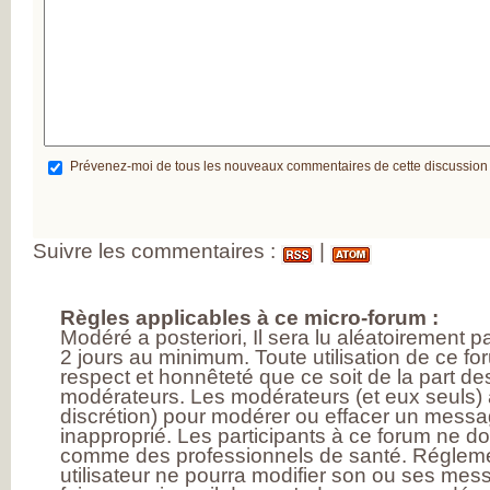
MESUREZ VOTR
DOULEUR
TRAITEZ VOTRE
DOULEUR
ENQUÊTE SUR
L’ARTHROSE
RÉSULTATS DE 
PREMIÈRE GRAN
ENQUÊTE NATIO
SUR L’ARTHROSE
Prévenez-moi de tous les nouveaux commentaires de cette discussion
PARTICIPEZ À LA
GRANDE ENQUÊ
POUR CONNAÎTR
VOS ATTENTES
DANS L’ARTHROS
Suivre les commentaires :
|
L’ARTHROSE, ES
MALADIE DE TO
L’ARTICULATION
DE NOMBREUX
Règles applicables à ce micro-forum :
RÉPONDANTS JE
Modéré a posteriori, Il sera lu aléatoirement 
ET EN ACTIVITÉ
PROFESSIONNEL
2 jours au minimum. Toute utilisation de ce fo
D’IMPORTANTS
respect et honnêteté que ce soit de la part des
BESOINS
modérateurs. Les modérateurs (et eux seuls) a
THÉRAPEUTIQU
discrétion) pour modérer ou effacer un messag
UN QUOTIDIEN
inapproprié. Les participants à ce forum ne d
FORTEMENT
PERTURBÉ
comme des professionnels de santé. Réglem
DES BESOINS
utilisateur ne pourra modifier son ou ses mess
LARGEMENT