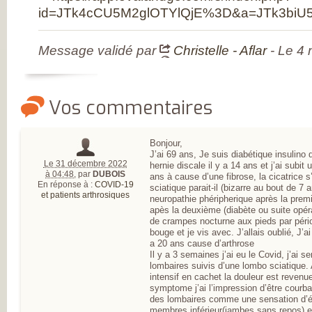
DE RHUMATOLOG
id=JTk4cCU5M2glOTYlQjE%3D&a=JTk3bi
SYNDICAT NATI
DES MÉDECINS
RHUMATOLOGUE
NOS PARTENAIR
Message validé par
Christelle - Aflar
- Le 4 
PIERRE FABRE S
CHAINE THERMA
DU SOLEIL
LABORATOIRES
EXPANSCIENCE
Vos commentaires
LABORATOIRES
GENEVRIER
ROTTAPHARM
MADAUS
Bonjour,
PLATEFORME E-
J’ai 69 ans, Je suis diabétique insulino 
SANTÉ SANOIA
Le 31 décembre 2022
hernie discale il y a 14 ans et j’ai subit
EMPATIENT
à 04:48
,
par
DUBOIS
ans à cause d’une fibrose, la cicatrice s
ETATS GÉNÉRAU
En réponse à :
COVID-19
sciatique parait-il (bizarre au bout de 7 a
L’ARTHROSE
et patients arthrosiques
neuropathie phéripherique après la premi
NOS ACTIONS E
apès la deuxième (diabète ou suite opéra
2012 ET 2013
de crampes nocturne aux pieds par pério
LES ETATS
GÉNÉRAUX EN
bouge et je vis avec. J’allais oublié, J’
PRATIQUE !
a 20 ans cause d’arthrose
9 CHAMPS D’AC
Il y a 3 semaines j’ai eu le Covid, j’ai 
PRIORITAIRES
lombaires suivis d’une lombo sciatique. 
EVALUER LES 80
intensif en cachet la douleur est reve
PROPOSITIONS
symptome j’ai l’impression d’être courb
ÉMISES
des lombaires comme une sensation d’éta
DITES STOP À
membres inférieur(jambes sans repos) e