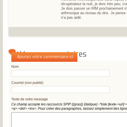
L’ARTHROSE !
récupérateur la nuit, je dors très peu, 
L’ARTHROSE N’E
Je dois passer un IRM prochainement mai
PAS...
arthrosique au niveau du dos. Je pense q
L’ARTHROSE EST.
n’a pas aidé.
L’ARTHROSE PE
ÊTRE ÉVITÉE
L’ARTHROSE SE
SOIGNE
LA RECHERCHE 
EN MARCHE
EN SAVOIR PLUS
L’ARTHROSE
Vos commentaires
L’ARTHROSE EN
Qui êtes-vous ?
Ajoutez votre commentaire ici
CHIFFRES
QU’EST-CE QUE
L’ARTHROSE ?
Nom
LES FACTEURS D
RISQUES
LES TRAITEMEN
MÉDICAUX
Courriel (non publié)
LES TRAITEMEN
NON
MÉDICAMENTEU
Texte de votre message
LES TYPES
D’ARTHROSE
Ce champ accepte les raccourcis SPIP
{{gras}}
{italique}
-*liste
[texte->url]
<
DOULEUR ET
<q>
<del>
<ins>
. Pour créer des paragraphes, laissez simplement des ligne
ARTHROSE
LA DOULEUR
CHRONIQUE
RESTEZ AUTONO