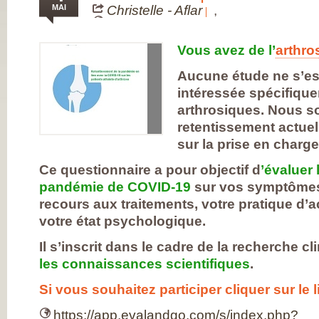
FRANÇAISE
MAI
Christelle - Aflar
,
(CESPHARM)
COFEMER (COLL
ENSEIGNANTS
MÉDECINE PHYS
Vous avez de l’
arthro
ET DE
RÉADAPTATION 
Aucune étude ne s’es
CONSEIL NATION
DES EXPLOITAN
intéressée spécifiqu
THERMAUX
arthrosiques. Nous so
FRANCE
RHUMATISMES
retentissement actue
CONSEIL NATION
DE L’ORDRE DES
sur la prise en char
MASSEURS-
KINÉSITHÉRAPE
Ce questionnaire a pour objectif d
’évaluer
INSTITUT UPSA 
LA DOULEUR
pandémie de COVID-19
sur vos symptômes
ORDRE NATIONA
recours aux traitements, votre pratique d’a
DES PÉDICURES-
PODOLOGUES
votre état psychologique.
SOCIÉTÉ FRANÇA
DE MÉDECINE
Il s’inscrit dans le cadre de la recherche cl
PHYSIQUE ET DE
RÉADAPTATION
les connaissances scientifiques
.
SOCIÉTÉ FRANÇA
DE CHIRURGIE
Si vous souhaitez participer cliquer sur le
ORTHOPÉDIQUE
TRAUMATOLOGI
SOCIÉTÉ FRANÇA
https://app.evalandgo.com/s/index.php?