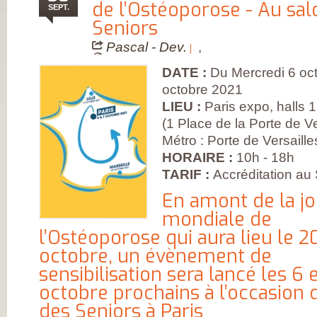
FRANÇAISE
de l’Ostéoporose - Au sal
SEPT.
(CESPHARM)
Seniors
COFEMER (COLL
ENSEIGNANTS
MÉDECINE PHYS
Pascal - Dev.
,
ET DE
RÉADAPTATION 
DATE :
Du Mercredi 6 oc
CONSEIL NATION
DES EXPLOITAN
octobre 2021
THERMAUX
LIEU :
Paris expo, halls 1,
FRANCE
RHUMATISMES
(1 Place de la Porte de V
CONSEIL NATION
Métro : Porte de Versaille
DE L’ORDRE DES
MASSEURS-
HORAIRE :
10h - 18h
KINÉSITHÉRAPE
INSTITUT UPSA 
TARIF :
Accréditation au
LA DOULEUR
ORDRE NATIONA
En amont de la j
DES PÉDICURES-
mondiale de
PODOLOGUES
SOCIÉTÉ FRANÇA
l’Ostéoporose qui aura lieu le 2
DE MÉDECINE
PHYSIQUE ET DE
octobre, un évènement de
RÉADAPTATION
SOCIÉTÉ FRANÇA
sensibilisation sera lancé les 6 
DE CHIRURGIE
octobre prochains à l’occasion 
ORTHOPÉDIQUE
TRAUMATOLOGI
des Seniors à Paris
SOCIÉTÉ FRANÇA