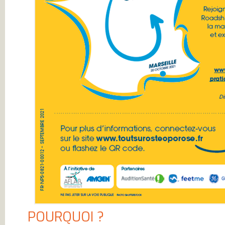
L’ARTHROSE !
L’ARTHROSE N’E
PAS...
L’ARTHROSE EST.
L’ARTHROSE PE
ÊTRE ÉVITÉE
L’ARTHROSE SE
SOIGNE
LA RECHERCHE 
EN MARCHE
EN SAVOIR PLUS
L’ARTHROSE
L’ARTHROSE EN
CHIFFRES
QU’EST-CE QUE
L’ARTHROSE ?
LES FACTEURS D
RISQUES
LES TRAITEMEN
MÉDICAUX
LES TRAITEMEN
NON
MÉDICAMENTEU
LES TYPES
D’ARTHROSE
DOULEUR ET
ARTHROSE
LA DOULEUR
POURQUOI ?
CHRONIQUE
RESTEZ AUTONO