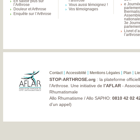
l’arthrose
En savoir plus sur
e Journé
l’Arthrose
Vous aussi témoignez !
parlemen
Douleur et Arthrose
Vos témoignages
thermali
Enquête sur l’Arthrose
Assembl
national
3e Journ
parlement
Livret d’
l’arthros
Contact
Accessiblité
Mentions Légales
Plan
Li
STOP-ARTHROSE.org
: la plateforme officie
l’Arthrose. Une initiative de
l’AFLAR
- Associa
Rhumatismale
Allo Rhumatisme / Allo SAPHO:
0810 42 02 4
d’un appel)