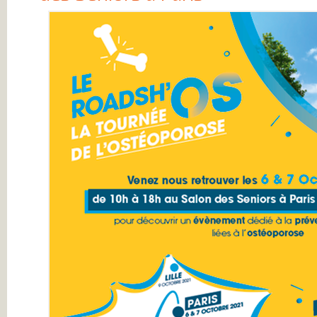
DE RHUMATOLOG
SYNDICAT NATI
DES MÉDECINS
RHUMATOLOGUE
NOS PARTENAIR
PIERRE FABRE S
CHAINE THERMA
DU SOLEIL
LABORATOIRES
EXPANSCIENCE
LABORATOIRES
GENEVRIER
ROTTAPHARM
MADAUS
PLATEFORME E-
SANTÉ SANOIA
EMPATIENT
ETATS GÉNÉRAU
L’ARTHROSE
NOS ACTIONS E
2012 ET 2013
LES ETATS
GÉNÉRAUX EN
PRATIQUE !
9 CHAMPS D’AC
PRIORITAIRES
EVALUER LES 80
PROPOSITIONS
ÉMISES
DITES STOP À