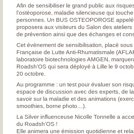
MESUREZ VOTR
Afin de sensibiliser le grand public aux risque
DOULEUR
TRAITEZ VOTRE
l’ostéoporose, maladie silencieuse qui touche
DOULEUR
personnes. Un BUS OSTEOPOROSE appelé 
ENQUÊTE SUR
L’ARTHROSE
proposera aux visiteurs du Salon des ateliers 
RÉSULTATS DE 
de prévention ainsi que des échanges et cons
PREMIÈRE GRAN
ENQUÊTE NATIO
SUR L’ARTHROSE
Cet évènement de sensibilisation, placé sous 
PARTICIPEZ À LA
Française de Lutte Anti-Rhumatismale (AFLAR)
GRANDE ENQUÊ
POUR CONNAÎTR
laboratoire biotechnologies AMGEN, marquera
VOS ATTENTES
DANS L’ARTHROS
Roadsh’OS qui sera déployé à Lille le 9 octobr
L’ARTHROSE, ES
20 octobre.
MALADIE DE TO
L’ARTICULATION
DE NOMBREUX
Au programme : un test pour évaluer son risq
RÉPONDANTS JE
espace de discussion avec des experts, de la
ET EN ACTIVITÉ
PROFESSIONNEL
savoir sur la maladie et des animations (exerc
D’IMPORTANTS
smoothies, borne photo…).
BESOINS
THÉRAPEUTIQU
UN QUOTIDIEN
La Silver influenceuse Nicolle Tonnelle a acc
FORTEMENT
du Roadsh’OS !
PERTURBÉ
DES BESOINS
Elle animera une émission quotidienne et relai
LARGEMENT