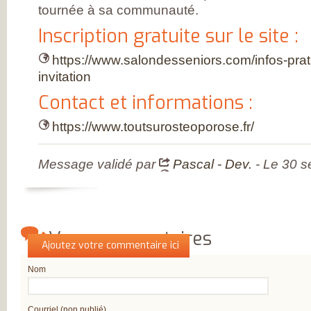
INSATISFAITS
tournée à sa communauté.
PARTICIPEZ AUX
FUTURES ENQU
Inscription gratuite sur le site :
https://www.salondesseniors.com/infos-pra
invitation
Contact et informations :
https://www.toutsurosteoporose.fr/
Message validé par
Pascal - Dev.
- Le 30 
Vos commentaires
Qui êtes-vous ?
Ajoutez votre commentaire ici
Nom
Courriel (non publié)