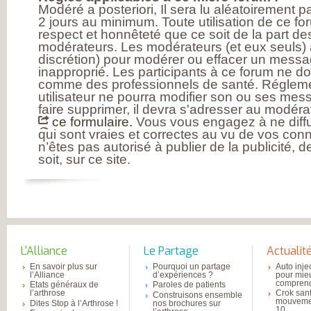
Modéré a posteriori, Il sera lu aléatoirement 
2 jours au minimum. Toute utilisation de ce fo
respect et honnêteté que ce soit de la part des
modérateurs. Les modérateurs (et eux seuls) a
discrétion) pour modérer ou effacer un messag
inapproprié. Les participants à ce forum ne d
comme des professionnels de santé. Réglem
utilisateur ne pourra modifier son ou ses mess
faire supprimer, il devra s'adresser au modérat
ce formulaire.
Vous vous engagez à ne diffu
qui sont vraies et correctes au vu de vos con
n’êtes pas autorisé à publier de la publicité, 
soit, sur ce site.
L'Alliance
Le Partage
Actualit
En savoir plus sur
Pourquoi un partage
Auto inje
l’Alliance
d’expériences ?
pour mie
comprend
Etats généraux de
Paroles de patients
l’arthrose
Crok sant
Construisons ensemble
mouvemen
Dites Stop à l’Arthrose !
nos brochures sur
10...