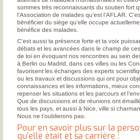
MESUREZ VOTR
sommes très reconnaissants du soutien fort q
DOULEUR
TRAITEZ VOTRE
l’Association de malades qu’est l’AFLAR. C’e
DOULEUR
ENQUÊTE SUR
bénéficier du siège qu’elle occupe actuellem
L’ARTHROSE
bénéfice des malades.
RÉSULTATS DE 
PREMIÈRE GRAN
ENQUÊTE NATIO
C’est aussi ta présence forte et ta voix puissan
SUR L’ARTHROSE
débats et les avancées dans le champ de ces
PARTICIPEZ À LA
GRANDE ENQUÊ
de toi en évoquant nos rencontres au sein de
POUR CONNAÎTR
à Berlin ou Madrid, dans ces villes ou les Con
VOS ATTENTES
DANS L’ARTHROS
favorisent les échanges des experts scientifiq
L’ARTHROSE, ES
MALADIE DE TO
ou les travaux et discussions qui ont pour obje
L’ARTICULATION
connaissances et les informations, mieux conn
DE NOMBREUX
RÉPONDANTS JE
repenser les situations et les parcours et l’e
ET EN ACTIVITÉ
Que de discussions et de réunions ont émail
PROFESSIONNEL
D’IMPORTANTS
tous les pays, et aussi à Nice, ville si charma
BESOINS
THÉRAPEUTIQU
Nous ne t’oublierons pas.
UN QUOTIDIEN
FORTEMENT
Pour en savoir plus sur la pers
PERTURBÉ
qu’elle était et sa carrière :
DES BESOINS
LARGEMENT