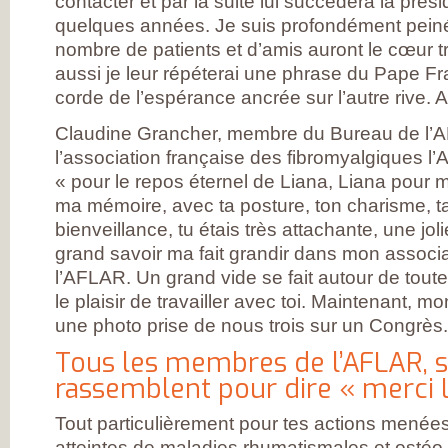
contacter et par la suite lui succédera la pr
L’ARTHROSE !
L’ARTHROSE N’E
quelques années. Je suis profondément peiné
PAS...
nombre de patients et d’amis auront le cœur tri
L’ARTHROSE EST.
L’ARTHROSE PE
aussi je leur répéterai une phrase du Pape Fra
ÊTRE ÉVITÉE
corde de l’espérance ancrée sur l’autre rive. 
L’ARTHROSE SE
SOIGNE
LA RECHERCHE 
Claudine Grancher, membre du Bureau de l’A
EN MARCHE
l’association française des fibromyalgiques l’
EN SAVOIR PLUS
L’ARTHROSE
« pour le repos éternel de Liana, Liana pour 
L’ARTHROSE EN
CHIFFRES
ma mémoire, avec ta posture, ton charisme, ta 
QU’EST-CE QUE
bienveillance, tu étais très attachante, une j
L’ARTHROSE ?
LES FACTEURS D
grand savoir ma fait grandir dans mon associa
RISQUES
l’AFLAR. Un grand vide se fait autour de tout
LES TRAITEMEN
MÉDICAUX
le plaisir de travailler avec toi. Maintenant, 
LES TRAITEMEN
NON
une photo prise de nous trois sur un Congrès.
MÉDICAMENTEU
LES TYPES
Tous les membres de l’AFLAR, 
D’ARTHROSE
rassemblent pour dire « merci L
DOULEUR ET
ARTHROSE
LA DOULEUR
Tout particulièrement pour tes actions menée
CHRONIQUE
RESTEZ AUTONO
atteintes de maladies rhumatismales et ostéo-