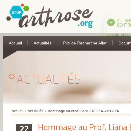
ALLIAN
CONTRE
EN SAVOIR PLUS
L’ALLIANCE
Accueil
Actualités
Prix de Recherche Aflar
Docum
UNE INITIATIVE 
L’AFLAR
LES PARTIES
PRENANTES DE
L’ALLIANCE
ASSOCIATION
FRANÇAISE DE 
ACTUALITÉS
ANTI-RHUMATIS
ASSOCIATION
FRANÇAISE POUR
RECHERCHE
THERMALE
COLLÈGE FRANÇA
DES MÉDECINS
RHUMATOLOGU
COMITÉ
Accueil
Actualités
Hommage au Prof. Liana EULLER-ZIEGLER
D’ÉDUCATION
SANITAIRE ET
SOCIALE DE LA
Hommage au Prof. Liana
22
PHARMACIE