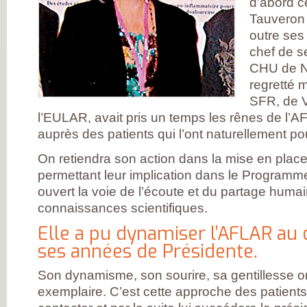
d’abord c
DE RHUMATOLOG
SYNDICAT NATI
Tauveron 
DES MÉDECINS
outre ses 
RHUMATOLOGUE
NOS PARTENAIR
chef de s
PIERRE FABRE S
CHAINE THERMA
CHU de N
DU SOLEIL
regretté m
LABORATOIRES
EXPANSCIENCE
SFR, de V
LABORATOIRES
l’EULAR, avait pris un temps les rênes de l’
GENEVRIER
ROTTAPHARM
auprès des patients qui l’ont naturellement po
MADAUS
PLATEFORME E-
On retiendra son action dans la mise en place
SANTÉ SANOIA
EMPATIENT
permettant leur implication dans le Programme 
ETATS GÉNÉRAU
L’ARTHROSE
ouvert la voie de l’écoute et du partage huma
NOS ACTIONS E
connaissances scientifiques.
2012 ET 2013
LES ETATS
Elle a pu dynamiser l’AFLAR au 
GÉNÉRAUX EN
PRATIQUE !
ses années de Présidente.
9 CHAMPS D’AC
PRIORITAIRES
EVALUER LES 80
Son dynamisme, son sourire, sa gentillesse on
PROPOSITIONS
exemplaire. C’est cette approche des patients
ÉMISES
DITES STOP À