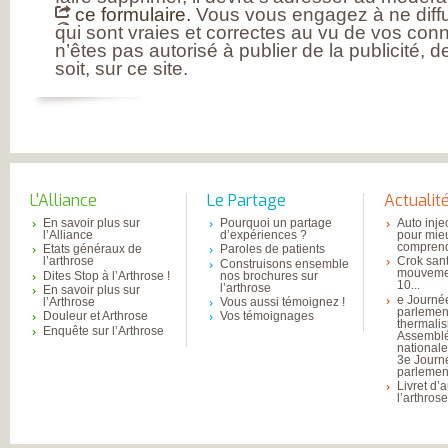
ce formulaire.
Vous vous engagez à ne diffu
qui sont vraies et correctes au vu de vos con
n’êtes pas autorisé à publier de la publicité, 
soit, sur ce site.
L'Alliance
Le Partage
Actualit
En savoir plus sur
Pourquoi un partage
Auto inje
l’Alliance
d’expériences ?
pour mie
comprend
Etats généraux de
Paroles de patients
l’arthrose
Crok sant
Construisons ensemble
mouvemen
Dites Stop à l’Arthrose !
nos brochures sur
10...
l’arthrose
En savoir plus sur
e Journé
l’Arthrose
Vous aussi témoignez !
parlemen
Douleur et Arthrose
Vos témoignages
thermali
Enquête sur l’Arthrose
Assembl
national
3e Journ
parlement
Livret d’
l’arthros