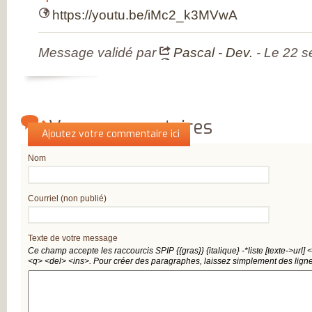
INSATISFAITS
https://youtu.be/iMc2_k3MVwA
PARTICIPEZ AUX
FUTURES ENQU
Message validé par
Pascal - Dev.
- Le 22 
Vos commentaires
Qui êtes-vous ?
Ajoutez votre commentaire ici
Nom
Courriel (non publié)
Texte de votre message
Ce champ accepte les raccourcis SPIP
{{gras}}
{italique}
-*liste
[texte->url]
<
<q>
<del>
<ins>
. Pour créer des paragraphes, laissez simplement des ligne