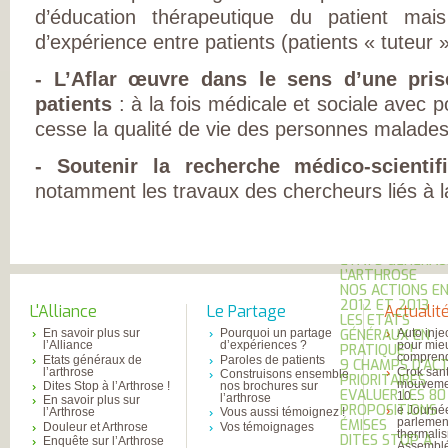
DE RHUMATOLOG
d’éducation thérapeutique du patient mai
SYNDICAT NATI
DES MÉDECINS
d’expérience entre patients (patients « tuteur 
RHUMATOLOGUE
NOS PARTENAIR
- L’Aflar œuvre dans le sens d’une pri
PIERRE FABRE S
CHAINE THERMA
patients
: à la fois médicale et sociale avec p
DU SOLEIL
LABORATOIRES
cesse la qualité de vie des personnes malades
EXPANSCIENCE
LABORATOIRES
- Soutenir la recherche médico-scient
GENEVRIER
ROTTAPHARM
notamment les travaux des chercheurs liés à la
MADAUS
PLATEFORME E-
SANTÉ SANOIA
EMPATIENT
ETATS GÉNÉRAU
L’ARTHROSE
NOS ACTIONS E
2012 ET 2013
L'Alliance
Le Partage
Actualit
LES ETATS
En savoir plus sur
Pourquoi un partage
Auto inje
GÉNÉRAUX EN
l’Alliance
d’expériences ?
pour mie
PRATIQUE !
comprend
Etats généraux de
Paroles de patients
9 CHAMPS D’AC
l’arthrose
Crok sant
Construisons ensemble
PRIORITAIRES
mouvemen
Dites Stop à l’Arthrose !
nos brochures sur
EVALUER LES 80
10...
l’arthrose
En savoir plus sur
PROPOSITIONS
e Journé
l’Arthrose
Vous aussi témoignez !
parlemen
ÉMISES
Douleur et Arthrose
Vos témoignages
thermali
DITES STOP À
Enquête sur l’Arthrose
Assembl