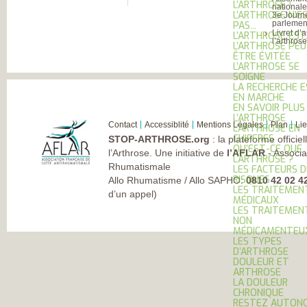
L’ARTHROSE !
national
L’ARTHROSE N’E
3e Journ
parlement
PAS...
Livret d’
L’ARTHROSE EST.
l’arthros
L’ARTHROSE PE
ÊTRE ÉVITÉE
L’ARTHROSE SE
SOIGNE
LA RECHERCHE 
EN MARCHE
EN SAVOIR PLUS
L’ARTHROSE
Contact
Accessiblité
Mentions Légales
Plan
Li
L’ARTHROSE EN
CHIFFRES
STOP-ARTHROSE.org
: la plateforme officie
QU’EST-CE QUE
l’Arthrose. Une initiative de
l’AFLAR
- Associa
L’ARTHROSE ?
Rhumatismale
LES FACTEURS D
RISQUES
Allo Rhumatisme / Allo SAPHO:
0810 42 02 4
LES TRAITEMEN
d’un appel)
MÉDICAUX
LES TRAITEMEN
NON
MÉDICAMENTEU
LES TYPES
D’ARTHROSE
DOULEUR ET
ARTHROSE
LA DOULEUR
CHRONIQUE
RESTEZ AUTONO