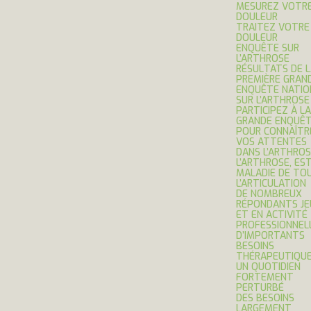
MESUREZ VOTR
DOULEUR
TRAITEZ VOTRE
DOULEUR
ENQUÊTE SUR
L’ARTHROSE
RÉSULTATS DE 
PREMIÈRE GRAN
ENQUÊTE NATIO
SUR L’ARTHROSE
PARTICIPEZ À LA
GRANDE ENQUÊ
POUR CONNAÎTR
VOS ATTENTES
DANS L’ARTHROS
L’ARTHROSE, ES
MALADIE DE TO
L’ARTICULATION
DE NOMBREUX
RÉPONDANTS JE
ET EN ACTIVITÉ
PROFESSIONNEL
D’IMPORTANTS
BESOINS
THÉRAPEUTIQU
UN QUOTIDIEN
FORTEMENT
PERTURBÉ
DES BESOINS
LARGEMENT